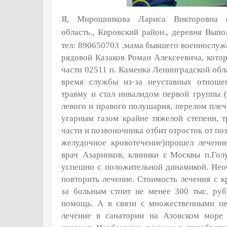
Я, Мирошникова Лариса Викторовна 
область., Кировский район., деревня Вып
тел:
890650703
,мама бывшего военнослуж
рядовой Казаков Роман Алексеевича, кото
части 02511 п. Каменка Ленинградской обл
время службы из-за неуставных отноше
травму и стал инвалидом первой группы 
левого и правого полушария, перелом плеч
угарным газом крайне тяжелой степени, 
части и позвоночника отбит отросток от по
желудочное кровотечение)прошел лечени
врач Азаринков, клиники
г.
Москвы п.Голу
успешно с положительной динамикой. Нео
повторить лечение. Стоимость лечения с 
за больным стоит
не менее 300 тыс. руб
помощь. А в связи с множественными п
лечение в санатории на Азовском море