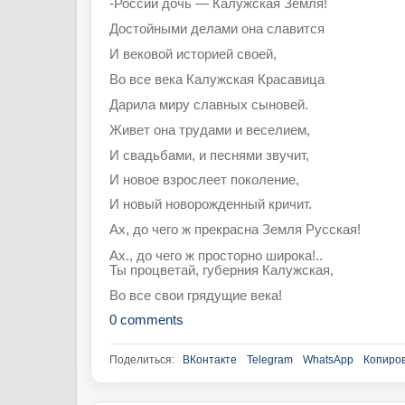
-России дочь — Калужская Земля!
Достойными делами она славится
И вековой историей своей,
Во все века Калужская Красавица
Дарила миру славных сыновей.
Живет она трудами и веселием,
И свадьбами, и песнями звучит,
И новое взрослеет поколение,
И новый новорожденный кричит.
Ах, до чего ж прекрасна Земля Русская!
Ах., до чего ж просторно широка!..
Т
ы процветай, губерния Калужская,
Во все свои грядущие века!
0 comments
Поделиться:
ВКонтакте
Telegram
WhatsApp
Копиров