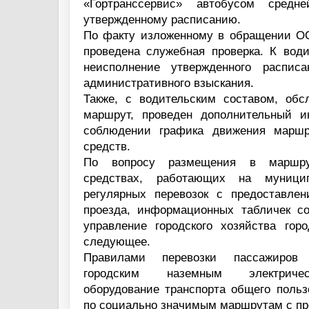
«Гортранссервис» автобусом средн
утвержденному расписанию.
По факту изложенному в обращении О
проведена служебная проверка. К вод
неисполнение утвержденного распис
административного взыскания.
Также, с водительским составом, об
маршрут, проведен дополнительный и
соблюдении графика движения маршр
средств.
По вопросу размещения в маршру
средствах, работающих на муници
регулярных перевозок с предоставлен
проезда, информационных табличек с
управление городского хозяйства гор
следующее.
Правилами перевозки пассажиров
городским наземным электриче
оборудование транспорта общего польз
по социально значимым маршрутам с пр