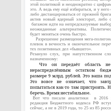
этой политикой и неоднократно с цифрам
это. А ведь ему ещё избираться, и у него
либо дистанцироваться от прежней брига
актив новый ядерный электорат, либо
багажом идти на непредсказуемые выбор
неожиданные альтернативы. Политиче
будет меняться очень быстро.
Разрешение размещения мега-полигон
плевок в вечность и окончательное пере
тех позитивных дел «бывшего».
Резануло слух, при напутственном сл
назначенному:
Что он передаёт область н
нераспределённым остатком бюд
размере 9 млрд. рублей. Это ваша по
Это вовсе не означает, что зав
попытаться как-то там пристроить. Н
беречь. Время нестабильное.
Вот что писали аналитики
в 2016 
редакция Бюджетного кодекса РФ всту
сейчас, а не в 2019 года, то 25 из 85 ро