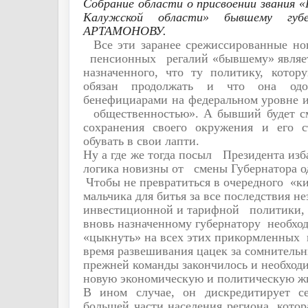
Собрание области о присвоении звания
Калужской области» бывшему губ
АРТАМОНОВУ.
Все эти заранее срежиссированные н
пенсионных
регалий «бывшему» являе
назначенного, что ту политику, кото
обязан продолжать и что она одоб
бенефициарами на федеральном уровне и
общественностью». А бывший будет с
сохранения своего окружения и его с
обувать в свои лапти.
Ну а где же тогда посыл
Президента изб
логика новизны от
смены Губернатора о
Чтобы не превратиться в очередного
«к
мальчика для битья за все последствия 
инвестиционной и тарифной
политики,
вновь назначенному губернатору
необхо
«цыкнуть» на всех этих прикормленных
время развешивания цацек за сомнительн
прежней команды закончилось и необход
новую экономическую и политическую жи
В ином случае, он дискредитирует се
большей части населения региона, котор