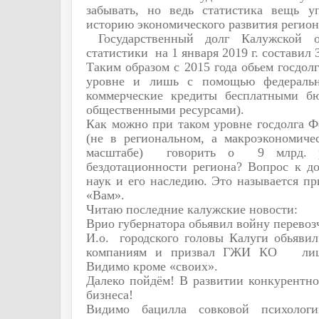
забывать, но ведь статистика вещь 
историю экономического развития регион
Государственный долг Калужской 
статистики
на 1 января 2019 г. составил 
Таким образом с 2015 года обьем госдол
уровне и лишь с помощью федераль
коммерческие кредиты бесплатными б
общественными ресурсами).
Как можно при таком уровне госдолга 
(не в региональном, а макроэкономиче
масштабе)
говорить о
9 млрд. 
бездотационности региона? Вопрос к д
наук и его наследию. Это называется п
«Вам».
Читаю последние калужские новости:
Врио губернатора обьявил войну перевоз
И.о.
городского головы Калуги обьяви
компаниям и призвал ГЖИ КО
ли
Видимо кроме «своих».
Далеко пойдём! В развитии конкурентн
бизнеса!
Видимо бацилла совковой психолог