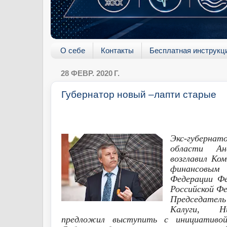
О себе
Контакты
Бесплатная инструкц
28 ФЕВР. 2020 Г.
Губернатор новый –лапти старые
Экс-губер
области Ан
возглавил К
финансовы
Федерации Фе
Российской Фе
Председател
Калуги, Н
предложил выступить с инициативой