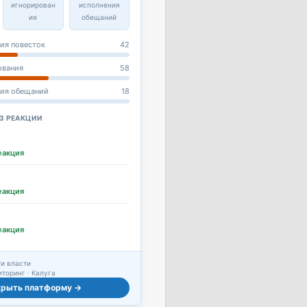
игнорирован
исполнения
ия
обещаний
ия повесток
42
ования
58
ния обещаний
18
З РЕАКЦИИ
еакция
еакция
еакция
и власти
торинг · Калуга
крыть платформу →