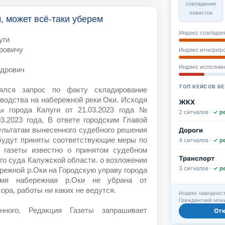
совпадения
повесток
 может всё-таки уберем
Индекс совпаден
луги
ровичу
Индекс игнорир
Индекс исполне
дрович
ТОП КЕЙСОВ БЕ
лялся запрос по факту складирование
зводства на набережной реки Оки. Исходя
ЖКХ
ы города Калуги от 21.03.2023 года №
2 сигналов ·
✓ р
3.2023 года, В ответе городским Главой
Дороги
зультатам вынесенного судебного решения
 будут приняты соответствующие меры по
4 сигналов ·
✓ р
 газеты известно о принятом судебном
Транспорт
го суда Калужской области. о возложении
3 сигналов ·
✓ р
режной р.Оки на Городскую управу города
емя набережная р.Оки не убрана от
ора, работы ни каких не ведутся.
Индекс народност
Гражданский мони
ного, Редакция Газеты запрашивает
От