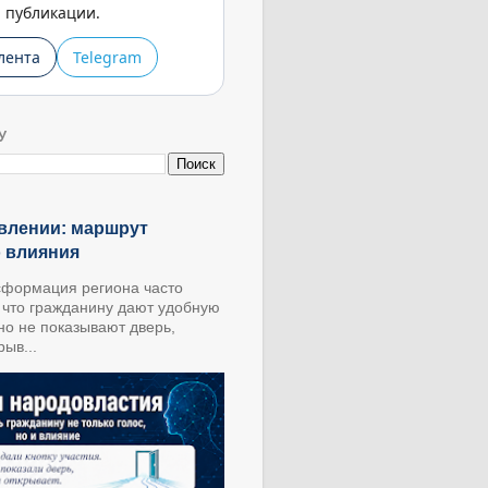
публикации.
лента
Telegram
У
влении: маршрут
о влияния
формация региона часто
, что гражданину дают удобную
 но не показывают дверь,
ыв...