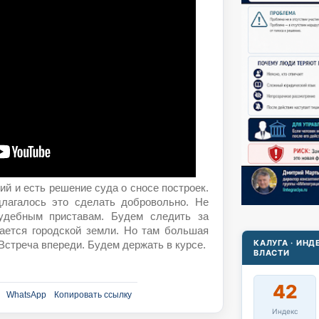
ий и есть решение суда о сносе построек.
лагалось это сделать добровольно. Не
удебным приставам. Будем следить за
сается городской земли. Но там большая
КАЛУГА · ИН
Встреча впереди. Будем держать в курсе.
ВЛАСТИ
42
WhatsApp
Копировать ссылку
Индекс