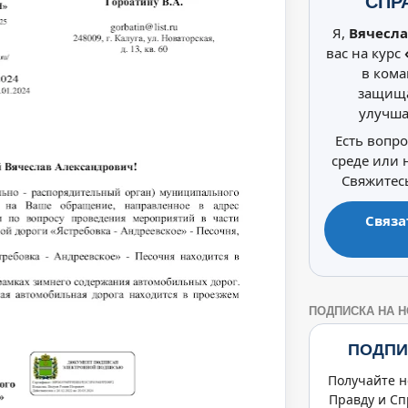
СПР
Я,
Вячесла
вас на курс
в кома
защища
улучша
Есть вопр
среде или
Свяжитесь
Связа
ПОДПИСКА НА 
ПОДПИ
Получайте н
Правду и Сп