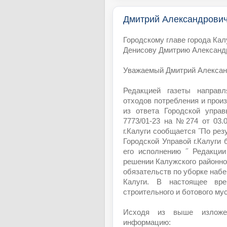
Дмитрий Александрович,
Городскому главе города Ка
Денисову Дмитрию Александ
Уважаемый Дмитрий Алексан
Редакцией газеты направ
отходов потребления и прои
из ответа Городской управ
7773/01-23 на №274 от 03.0
г.Калуги сообщается ˝По ре
Городской Управой г.Калуги
его исполнению ˝ Редакции
решении Калужского районно
обязательств по уборке набе
Калуги. В настоящее вр
строительного и ботового мус
Исходя из выше изложен
информацию: