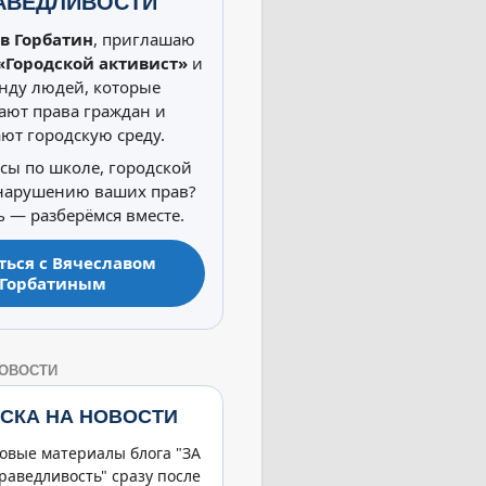
АВЕДЛИВОСТИ
в Горбатин
, приглашаю
«Городской активист»
и
нду людей, которые
ют права граждан и
ют городскую среду.
осы по школе, городской
 нарушению ваших прав?
 — разберёмся вместе.
ться с Вячеславом
Горбатиным
НОВОСТИ
СКА НА НОВОСТИ
овые материалы блога "ЗА
раведливость" сразу после