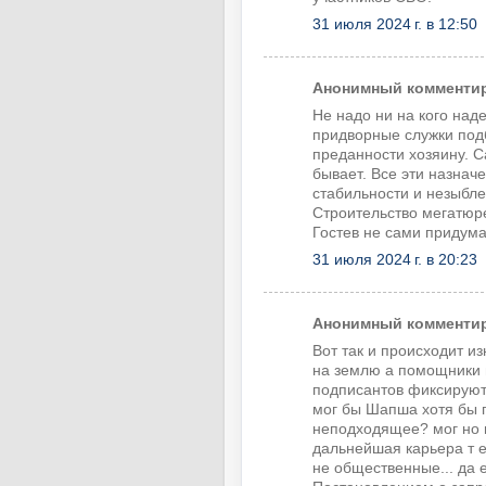
31 июля 2024 г. в 12:50
Анонимный комментиру
Не надо ни на кого над
придворные служки под
преданности хозяину. 
бывает. Все эти назна
стабильности и незыбле
Строительство мегатюр
Гостев не сами придум
31 июля 2024 г. в 20:23
Анонимный комментиру
Вот так и происходит и
на землю а помощники 
подписантов фиксируют
мог бы Шапша хотя бы п
неподходящее? мог но н
дальнейшая карьера т е
не общественные... да 