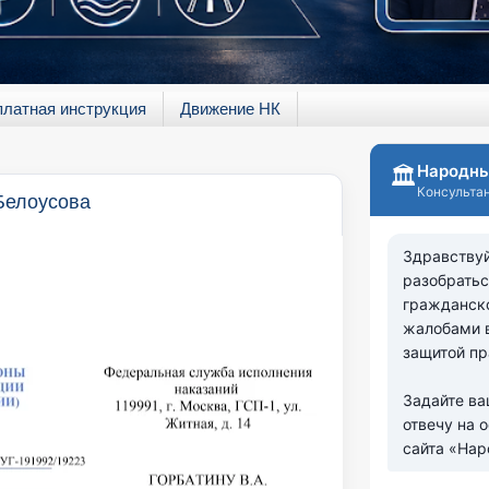
платная инструкция
Движение НК
Белоусова