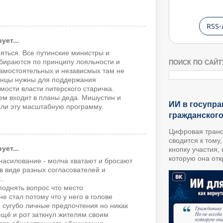
RSS-
ет...
еяться. Все путинские министры и
бираются по принципу лояльности и
ПОИСК ПО САЙТ
Самостоятельных и независмых там не
ченцы нужны для поддержания
мости власти питерского старичка.
ем входит в планы деда. Мишустин и
ИИ в госупра
али эту масштабную программу.
гражданског
Цифровая транс
сводится к тому
ет...
кнопку участия,
которую она откр
знасилование - молча хватают и бросают
в виде разных согласователей и
..
однять вопрос что место
е стал потому что у него в голове
 сугубо личные предпочтения но никак
ещё и рот заткнул жителям своим