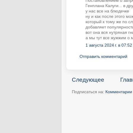
Постановлением о запр
Генплана Калуги... в д
у нас все на блюдечке
ну и как после этого м
который к тому же по с
добавляет популярност
вот она вся нутряная гн
а мы тут все жужжим о м
1 августа 2024 г. в 07:52
Отправить комментарий
Следующее
Глав
Подписаться на:
Комментарии 