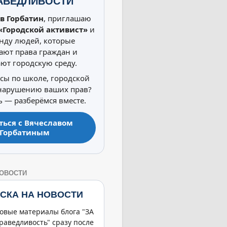
АВЕДЛИВОСТИ
в Горбатин
, приглашаю
«Городской активист»
и
нду людей, которые
ют права граждан и
ют городскую среду.
осы по школе, городской
 нарушению ваших прав?
 — разберёмся вместе.
ться с Вячеславом
Горбатиным
НОВОСТИ
СКА НА НОВОСТИ
овые материалы блога "ЗА
раведливость" сразу после