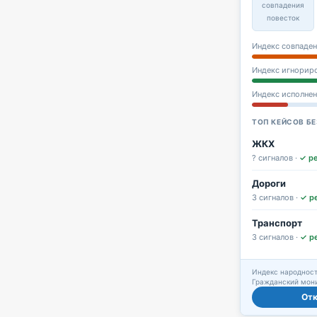
совпадения
повесток
Индекс совпаден
Индекс игнорир
Индекс исполне
ТОП КЕЙСОВ БЕ
ЖКХ
? сигналов ·
✓ р
Дороги
3 сигналов ·
✓ р
Транспорт
3 сигналов ·
✓ р
Индекс народност
Гражданский мони
От