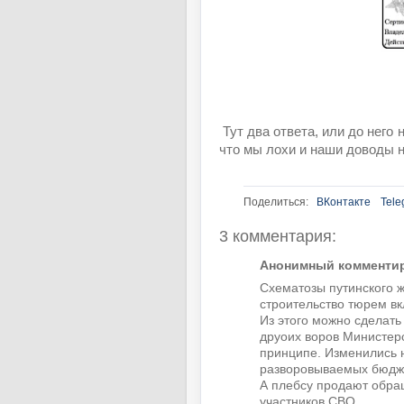
Тут два ответа, или до него
что мы лохи и наши доводы н
Поделиться:
ВКонтакте
Tele
3 комментария:
Анонимный комментиру
Схематозы путинского ж
строительство тюрем вк
Из этого можно сделать
друоих воров Министер
принципе. Изменились 
разворовываемых бюдже
А плебсу продают обра
участников СВО.