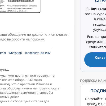
СПР
Я,
Вячесла
вас на курс
в кома
защища
улучша
 наше обращение не дошло, или он считает,
Есть вопр
адо выбросить на помойку.
среде или
Свяжитесь
gram
WhatsApp
Копировать ссылку
Связа
ет...
улья уже достигли того уровня, что
лючают в оборонный заказ.
ПОДПИСКА НА 
 вывод, что с арестами Иванова и
ства обороны ничего не поменялось в
ПОДПИ
направления движения и способы
тных денег.
Получайте н
щения о сборе гуманитарки для
Правду и Сп