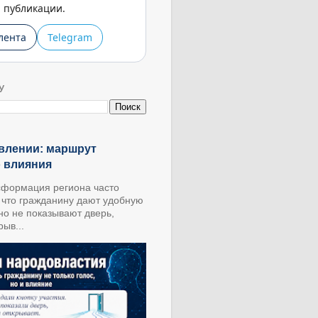
публикации.
лента
Telegram
У
влении: маршрут
о влияния
формация региона часто
, что гражданину дают удобную
 но не показывают дверь,
ыв...