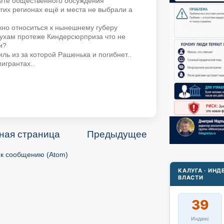
ете общественного обсуждения
ругих регионах ещё и места не выбрали а
ожно относиться к нынешнему губеру
лухам протеже Киндерсюрприза что не
и?
иль из за которой Рашенька и погибнет..
игрантах..
ная страница
Предыдущее
к сообщению (Atom)
КАЛУГА · ИН
ВЛАСТИ
39
Индекс