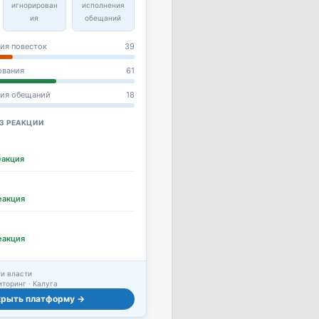
игнорирован
исполнения
ия
обещаний
ия повесток
39
ования
61
ния обещаний
18
З РЕАКЦИИ
еакция
еакция
еакция
и власти
торинг · Калуга
крыть платформу →