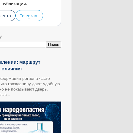
публикации.
лента
Telegram
У
влении: маршрут
о влияния
формация региона часто
, что гражданину дают удобную
 но не показывают дверь,
ыв...