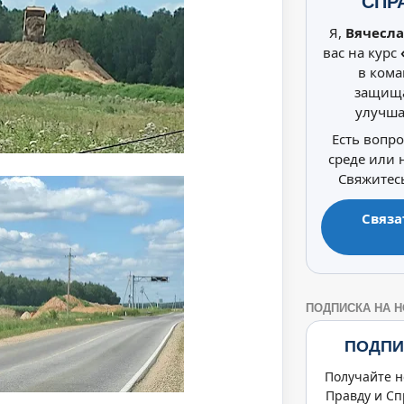
СПР
Я,
Вячесла
вас на курс
в кома
защища
улучша
Есть вопр
среде или
Свяжитесь
Связа
ПОДПИСКА НА 
ПОДПИ
Получайте н
Правду и Сп