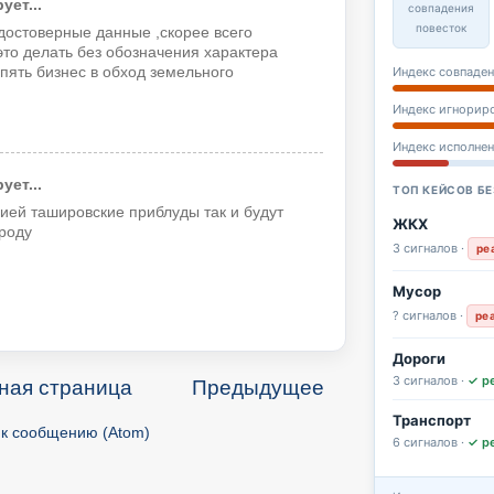
ет...
совпадения
повесток
достоверные данные ,скорее всего
 это делать без обозначения характера
Индекс совпаден
пять бизнес в обход земельного
Индекс игнорир
Индекс исполне
ет...
ТОП КЕЙСОВ БЕ
ией ташировские приблуды так и будут
ЖКХ
роду
3 сигналов ·
ре
Мусор
? сигналов ·
ре
Дороги
3 сигналов ·
✓ р
ная страница
Предыдущее
Транспорт
к сообщению (Atom)
6 сигналов ·
✓ р