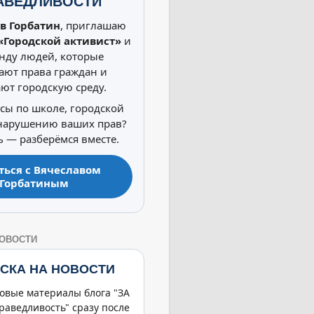
АВЕДЛИВОСТИ
в Горбатин
, приглашаю
«Городской активист»
и
нду людей, которые
ют права граждан и
ют городскую среду.
осы по школе, городской
 нарушению ваших прав?
 — разберёмся вместе.
ться с Вячеславом
Горбатиным
НОВОСТИ
СКА НА НОВОСТИ
овые материалы блога "ЗА
раведливость" сразу после