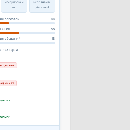
игнорирован
исполнения
ия
обещаний
ия повесток
44
ования
56
ния обещаний
18
З РЕАКЦИИ
акции нет
акции нет
еакция
еакция