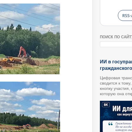
RSS-
ПОИСК ПО САЙТ
ИИ в госупра
гражданског
Цифровая транс
сводится к тому
кнопку участия,
которую она откр