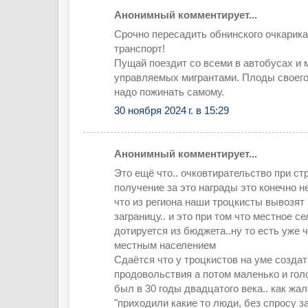
Анонимный комментирует...
Срочно пересадить обнинского очкарик
транспорт!
Пущай поездит со всеми в автобусах и 
управляемых мигрантами. Плоды своего
надо пожинать самому.
30 ноября 2024 г. в 15:29
Анонимный комментирует...
Это ещё что.. очковтирательство при ст
получение за это награды это конечно не
что из региона наши троцкисты вывозят
заграницу.. и это при том что местное с
дотируется из бюджета..ну то есть уже 
местным населением
Сдаётся что у троцкистов на уме созда
продовольствия а потом маленько и голо
был в 30 годы двадцатого века.. как жа
"приходили какие то люди, без спросу з