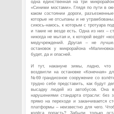
одна единственная на три микрорайон
«Синими мостами». Глядя по пути в окн
каком состоянии дороги, разъезженные
которые не отсыпаны и не утрамбованы
сикось-накось, к которым с тротуара по
и такие не везде есть. Одна из них – 
никогда не мытая и, к которой ведёт «ко
медучреждений. Другая – не лучше
остановок у микрорайона «Малиновка
будет, да и опасней.
И тут, накануне зимы, ладно, что 
воздвигли на остановке «Конечная» 
№69 грандиозное сооружение со взлётн
трудно себе представить, как будут де
высадку людей из автобусов. Она 
нарушениями стандарта отрасли: без з
прямо на переходе и заканчивается ст
платформы – неизвестно для чего. Что
колёса попасть? Забыли только ост