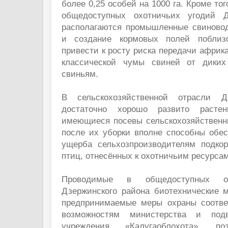
более 0,25 особей на 1000 га. Кроме тог
общедоступных охотничьих угодий Д
располагаются промышленные свиновод
и создание кормовых полей поблиз
привести к росту риска передачи африк
классической чумы свиней от дики
свиньям.
В сельскохозяйственной отрасли Д
достаточно хорошо развито растен
имеющиеся посевы сельскохозяйственны
после их уборки вполне способны обес
ущерба сельхозпроизводителям подко
птиц, отнесённых к охотничьим ресурсам
Проводимые в общедоступных ох
Дзержинского района биотехнические м
предпринимаемые меры охраны соотв
возможностям министерства и подв
учреждения «Калугаоблохота», по