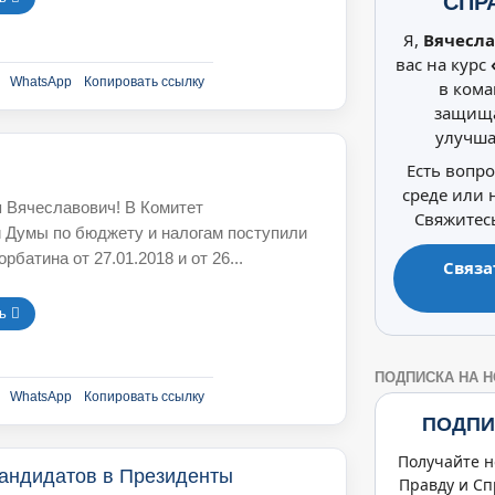
СПР
Я,
Вячесла
вас на курс
WhatsApp
Копировать ссылку
в кома
защища
улучша
Есть вопр
среде или
 Вячеславович! В Комитет
Свяжитесь
 Думы по бюджету и налогам поступили
рбатина от 27.01.2018 и от 26...
Связа
 󘍟
ПОДПИСКА НА 
WhatsApp
Копировать ссылку
ПОДПИ
Получайте н
кандидатов в Президенты
Правду и Сп