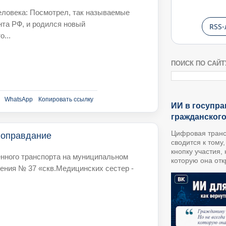
еловека: Посмотрел, так называемые
та РФ, и родился новый
RSS-
...
ПОИСК ПО САЙТ
WhatsApp
Копировать ссылку
ИИ в госупра
гражданског
Цифровая транс
 оправдание
сводится к тому
кнопку участия,
нного транспорта на муниципальном
которую она откр
ения № 37 «скв.Медицинских сестер -