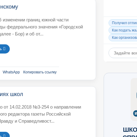
онскому
б изменении границ южной части
ды федерального значения «Городской
алее - Бор) и об от...
 󘍟
WhatsApp
Копировать ссылку
ниях школ
о от 14.02.2018 №3-254 о направлении
ого редактора газеты Российской
равду и Справедливост...
ШКО
 󘍟