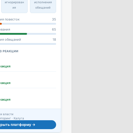
игнорирован
исполнения
ия
обещаний
ия повесток
35
ования
65
ния обещаний
18
З РЕАКЦИИ
еакция
еакция
еакция
и власти
торинг · Калуга
крыть платформу →