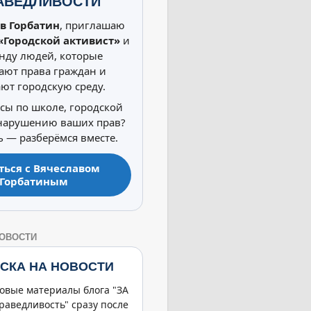
АВЕДЛИВОСТИ
в Горбатин
, приглашаю
«Городской активист»
и
нду людей, которые
ют права граждан и
ют городскую среду.
осы по школе, городской
 нарушению ваших прав?
 — разберёмся вместе.
ться с Вячеславом
Горбатиным
НОВОСТИ
СКА НА НОВОСТИ
овые материалы блога "ЗА
раведливость" сразу после