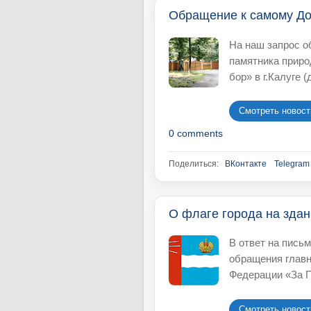
Обращение к самому Д
На наш запрос о
памятника приро
бор» в г.Калуге (д
Смотреть новость
0 comments
Поделиться:
ВКонтакте
Telegram
О флаге города на зда
В ответ на письм
обращения главн
Федерации «За П
Смотреть новость