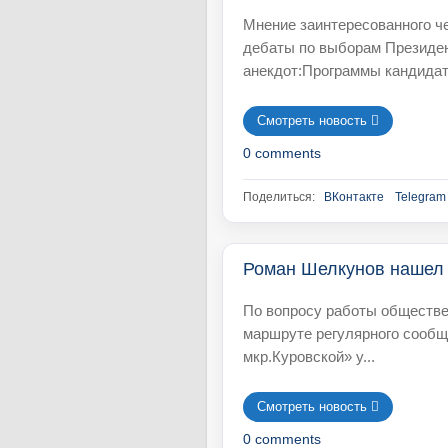
Мнение заинтересованного ч
дебаты по выборам Президен
анекдот:Программы кандидато
Смотреть новость 󘍟
0 comments
Поделиться:
ВКонтакте
Telegram
Роман Шелкунов нашел
По вопросу работы обществе
маршруте регулярного сообщ
мкр.Куровской» у...
Смотреть новость 󘍟
0 comments