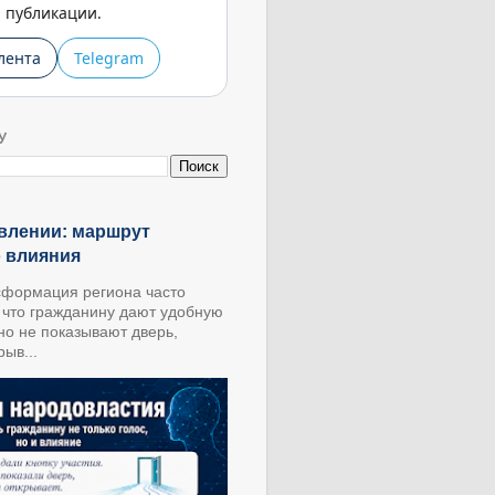
публикации.
лента
Telegram
У
влении: маршрут
о влияния
формация региона часто
, что гражданину дают удобную
 но не показывают дверь,
ыв...