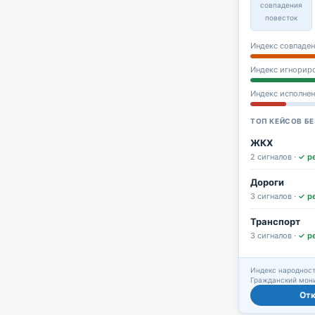
совпадения
повесток
Индекс совпаден
Индекс игнорир
Индекс исполне
ТОП КЕЙСОВ БЕ
ЖКХ
2 сигналов ·
✓ р
Дороги
3 сигналов ·
✓ р
Транспорт
3 сигналов ·
✓ р
Индекс народност
Гражданский мони
От