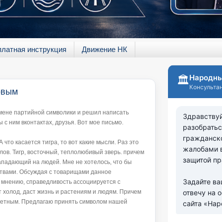
платная инструкция
Движение НК
овым
ене партийной символики и решил написать
 с ним вконтактах, друзья. Вот мое письмо.
 что касается тигра, то вот какие мысли. Раз это
лов. Тигр, восточный, теплолюбивый зверь. причем
ападающий на людей. Мне не хотелось, что бы
ствами. Обсуждая с товарищами данное
 мнению, справедливость ассоциируется с
 холод, даст жизнь и растениям и людям. Причем
цветным. Предлагаю принять символом нашей