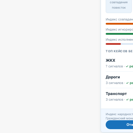
совпадения
повесток
Индекс совпаден
Индекс игнорир
Индекс исполне
ТОП КЕЙСОВ БЕ
ЖКХ
? сигналов ·
✓ р
Дороги
3 сигналов ·
✓ р
Транспорт
3 сигналов ·
✓ р
Индекс народност
Гражданский мони
От