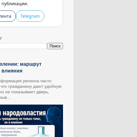
публикации.
лента
Telegram
У
влении: маршрут
о влияния
формация региона часто
, что гражданину дают удобную
 но не показывают дверь,
ыв...