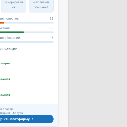
игнорирован
исполнения
ия
обещаний
ия повесток
38
ования
63
ния обещаний
18
З РЕАКЦИИ
еакция
еакция
еакция
и власти
торинг · Калуга
крыть платформу →