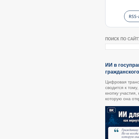
RSS-
ПОИСК ПО САЙТ
ИИ в госупра
гражданског
Цифровая транс
сводится к тому
кнопку участия,
которую она откр