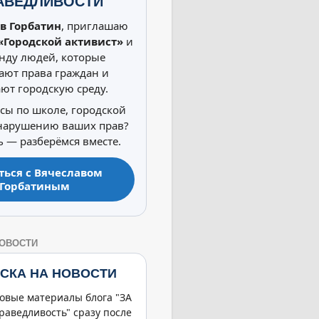
АВЕДЛИВОСТИ
в Горбатин
, приглашаю
«Городской активист»
и
нду людей, которые
ют права граждан и
ют городскую среду.
осы по школе, городской
 нарушению ваших прав?
 — разберёмся вместе.
ться с Вячеславом
Горбатиным
НОВОСТИ
СКА НА НОВОСТИ
овые материалы блога "ЗА
раведливость" сразу после