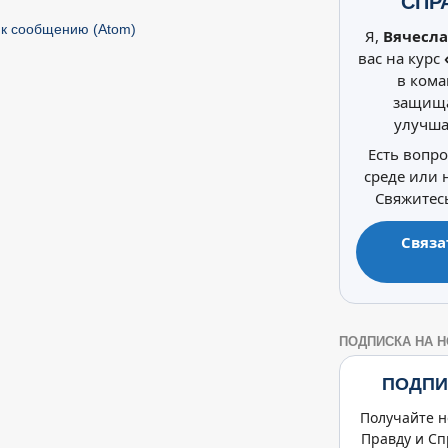
СПР
к сообщению (Atom)
Я,
Вячесла
вас на курс
в кома
защища
улучша
Есть вопр
среде или
Свяжитесь
Связа
ПОДПИСКА НА 
ПОДПИ
Получайте н
Правду и Сп