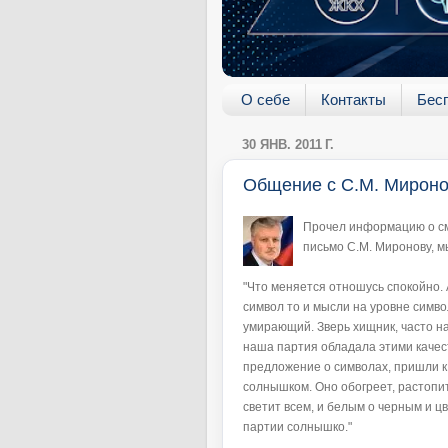
О себе
Контакты
Бес
30 ЯНВ. 2011 Г.
Общение с С.М. Мирон
Прочел информацию о см
письмо С.М. Миронову, мы
"Что меняется отношусь спокойно. А
символ то и мысли на уровне симво
умирающий. Зверь хищник, часто н
наша партия обладала этими каче
предложение о символах, пришли к
солнышком. Оно обогреет, растопит
светит всем, и белым о черным и 
партии солнышко."