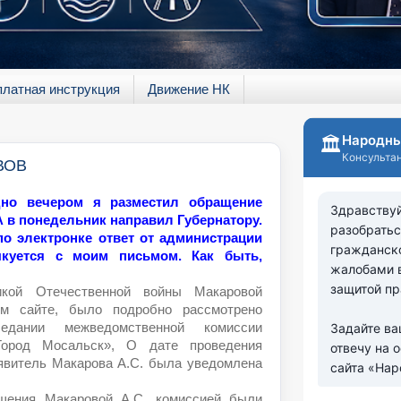
платная инструкция
Движение НК
 ВОВ
дно вечером я разместил обращение
 в понедельник направил Губернатору.
по электронке ответ от администрации
ыкуется с моим письмом. Как быть,
кой Отечественной войны Макаровой
ем сайте, было подробно рассмотрено
едании межведомственной комиссии
ород Мосальск», О дате проведения
явитель Макарова А.С. была уведомлена
щения Макаровой А.С. комиссией были