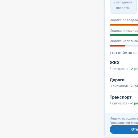
совпадения
повесток
Индекс совпаден
Индекс игнорир
Индекс исполне
ТОП КЕЙСОВ БЕ
ЖКХ
? сигналов ·
✓ р
Дороги
3 сигналов ·
✓ р
Транспорт
1 сигналов ·
✓ р
Индекс народност
Гражданский мони
От