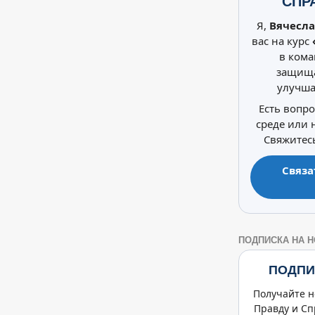
СПР
Я,
Вячесла
вас на курс
в кома
защища
улучша
Есть вопр
среде или
Свяжитесь
Связа
ПОДПИСКА НА 
ПОДПИ
Получайте н
Правду и Сп