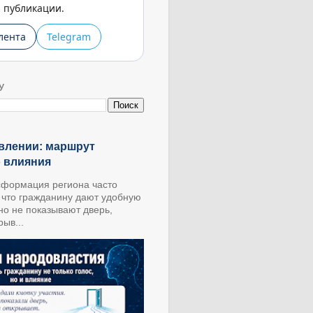
публикации.
лента
Telegram
У
влении: маршрут
о влияния
формация региона часто
, что гражданину дают удобную
 но не показывают дверь,
ыв...