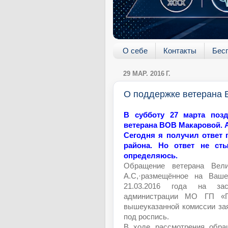
О себе
Контакты
Бес
29 МАР. 2016 Г.
О поддержке ветерана
В субботу 27 марта поз
ветерана ВОВ Макаровой. А
Сегодня я получил ответ 
района. Но ответ не ст
определяюсь.
Обращение ветерана Вели
А.С,·размещённое на Ваш
21.03.2016 года на зас
администрации МО ГП «Г
вышеуказанной комиссии за
под роспись.
В ходе рассмотрения обра