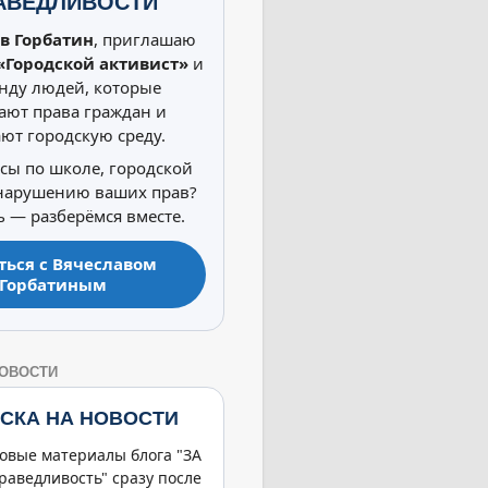
АВЕДЛИВОСТИ
в Горбатин
, приглашаю
«Городской активист»
и
нду людей, которые
ют права граждан и
ют городскую среду.
осы по школе, городской
 нарушению ваших прав?
 — разберёмся вместе.
ться с Вячеславом
Горбатиным
НОВОСТИ
СКА НА НОВОСТИ
овые материалы блога "ЗА
раведливость" сразу после