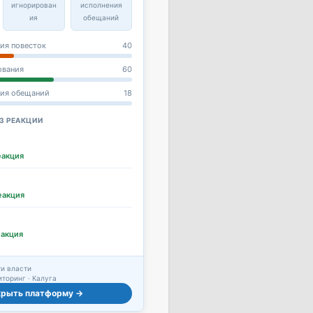
игнорирован
исполнения
ия
обещаний
ия повесток
40
ования
60
ния обещаний
18
З РЕАКЦИИ
еакция
еакция
еакция
и власти
торинг · Калуга
крыть платформу →