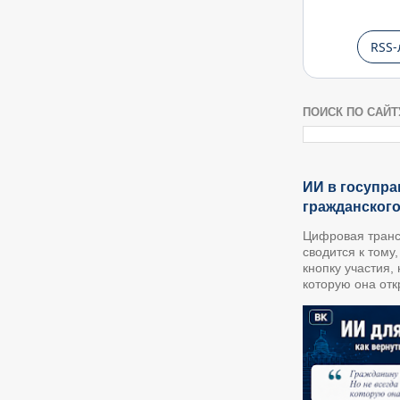
RSS-
ПОИСК ПО САЙТ
ИИ в госупра
гражданског
Цифровая транс
сводится к тому
кнопку участия,
которую она откр