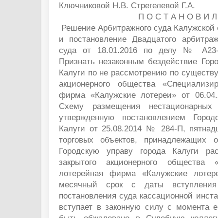
Ключниковой Н.В. Стрегелевой Г.А.
П О С Т А Н О В И Л 
Решение Арбитражного суда Калужской о
и постановление Двадцатого арбитраж
суда от 18.01.2016 по делу № А23-2
Признать незаконным бездействие Горо
Калуги по не рассмотрению по существу
акционерного общества «Специализир
фирма «Калужские лотереи» от 06.04
Схему размещения нестационарных 
утвержденную постановлением Город
Калуги от 25.08.2014 № 284-П, пятнад
торговых объектов, принадлежащих о
Городскую управу города Калуги рас
закрытого акционерного общества «
лотерейная фирма «Калужские лотере
месячный срок с даты вступлени
постановления суда кассационной инст
вступает в законную силу с момента е