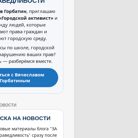
АВЕДЛИВОСТИ
в Горбатин
, приглашаю
«Городской активист»
и
нду людей, которые
ют права граждан и
ют городскую среду.
осы по школе, городской
 нарушению ваших прав?
 — разберёмся вместе.
ться с Вячеславом
Горбатиным
НОВОСТИ
СКА НА НОВОСТИ
овые материалы блога "ЗА
раведливость" сразу после