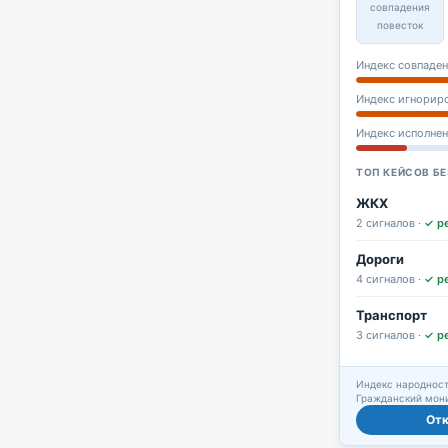
совпадения
повесток
Индекс совпаден
Индекс игнорир
Индекс исполне
ТОП КЕЙСОВ БЕ
ЖКХ
2 сигналов ·
✓ р
Дороги
4 сигналов ·
✓ р
Транспорт
3 сигналов ·
✓ р
Индекс народност
Гражданский мони
От