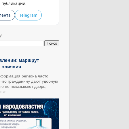
публикации.
лента
Telegram
У
влении: маршрут
о влияния
формация региона часто
, что гражданину дают удобную
 но не показывают дверь,
ыв...