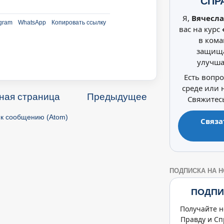
СПР
Я,
Вячесла
gram
WhatsApp
Копировать ссылку
вас на курс
в кома
защища
улучша
Есть вопр
среде или
ная страница
Предыдущее
Свяжитесь
к сообщению (Atom)
Связа
ПОДПИСКА НА 
ПОДПИ
Получайте н
Правду и Сп