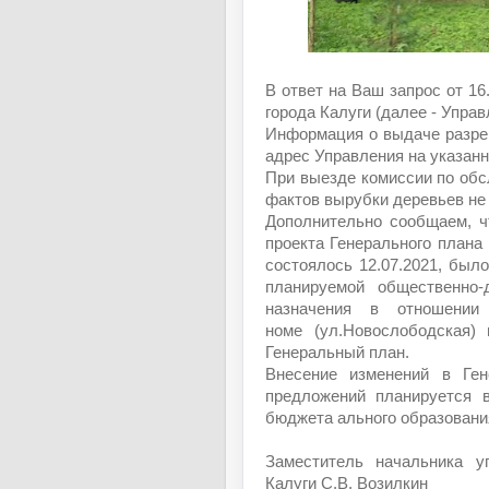
В ответ на Ваш запрос от 16
города Калуги (далее - Упра
Информация о выдаче разре
адрес Управления на указанн
При выезде комиссии по об
фактов вырубки деревьев не
Дополнительно сообщаем, ч
проекта Генерального плана 
состоялось 12.07.2021, был
планируемой общественно-
назначения в отношении
номе (ул.Новослободская)
Генеральный план.
Внесение изменений в Ге
предложений планируется 
бюджета ального образовани
Заместитель начальника уп
Калуги С.В. Возилкин