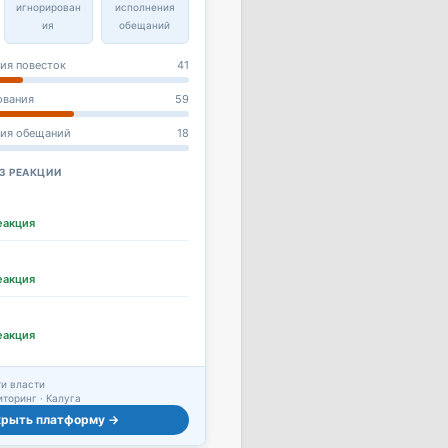
игнорирован
исполнения
ия
обещаний
ия повесток
41
ования
59
ния обещаний
18
З РЕАКЦИИ
еакция
еакция
еакция
и власти
торинг · Калуга
крыть платформу →