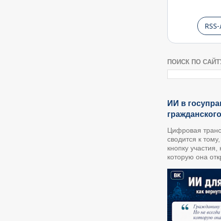
RSS-
ПОИСК ПО САЙТ
ИИ в госупра
гражданског
Цифровая транс
сводится к тому
кнопку участия,
которую она откр