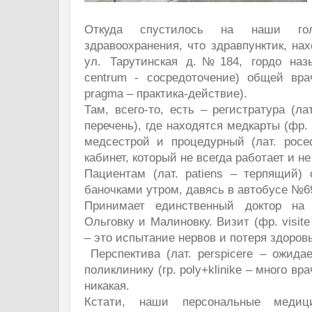
Откуда спустилось на наши гол
здравоохранения, что здравпунктик, на
ул. Тарутинская д.№184, гордо назы
centrum - сосредоточение) общей врач
pragma – практика-действие).
Там, всего-то, есть – регистратура (лат
перечень), где находятся медкарты (фр. c
медсестрой и процедурный (лат. poced
кабинет, который не всегда работает и 
Пациентам (лат. patiens – терпящий)
баночками утром, давясь в автобусе №6
Принимает единственный доктор на
Ольговку и Малиновку. Визит (фр. visit
– это испытание нервов и потеря здоров
Перспектива (лат. perspicere – ожида
поликлинику (гр. polу+klinike – много вр
никакая.
Кстати, наши персональные медиц