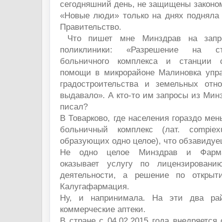
сегодняшний день, не защищены законом
«Новые люди» только на днях подняла 
Правительство.
Что пишет мне Минздрав на запро
поликлиники: «Разрешение на ст
больничного комплекса и станции 
помощи в микрорайоне Малиновка упра
градостроительства и земельных отн
выдавало». А кто-то им запросы из Мин
писал?
В Товарково, где населения гораздо мен
больничный комплекс (лат. compiex
образующих одно целое), что обзавиду
Не одно целое Минздрав и Фарма
оказывает услугу по лицензировани
деятельности, а решение по открыт
Калугафармация.
Ну, и напринимала. На эти два ра
коммерческие аптеки.
В стране с 04.02.2015 года внедряется