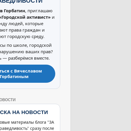
АВЕДЛИВОСТИ
в Горбатин
, приглашаю
«Городской активист»
и
нду людей, которые
ют права граждан и
ют городскую среду.
осы по школе, городской
 нарушению ваших прав?
 — разберёмся вместе.
ться с Вячеславом
Горбатиным
НОВОСТИ
СКА НА НОВОСТИ
овые материалы блога "ЗА
раведливость" сразу после