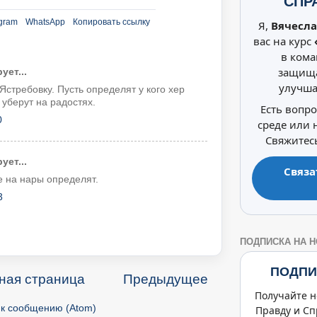
СПР
gram
WhatsApp
Копировать ссылку
Я,
Вячесла
вас на курс
в кома
защища
ет...
улучша
 Ястребовку. Пусть определят у кого хер
 уберут на радостях.
Есть вопр
0
среде или
Свяжитесь
ет...
Связа
е на нары определят.
3
ПОДПИСКА НА 
ПОДПИ
ная страница
Предыдущее
Получайте н
к сообщению (Atom)
Правду и Сп