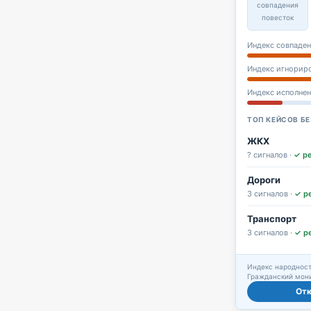
совпадения
повесток
Индекс совпаден
Индекс игнорир
Индекс исполне
ТОП КЕЙСОВ БЕ
ЖКХ
? сигналов ·
✓ р
Дороги
3 сигналов ·
✓ р
Транспорт
3 сигналов ·
✓ р
Индекс народност
Гражданский мони
От