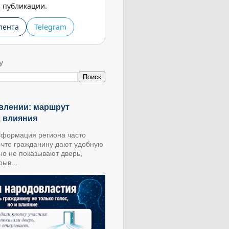
публикации.
лента
Telegram
У
влении: маршрут
о влияния
формация региона часто
, что гражданину дают удобную
 но не показывают дверь,
ыв...