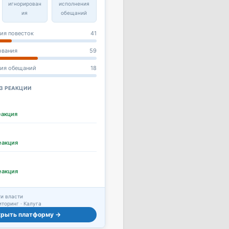
игнорирован
исполнения
ия
обещаний
ия повесток
41
ования
59
ния обещаний
18
З РЕАКЦИИ
еакция
еакция
еакция
и власти
торинг · Калуга
крыть платформу →