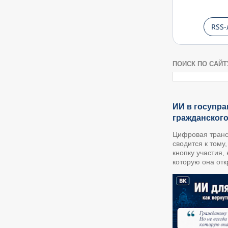
RSS-
ПОИСК ПО САЙТ
ИИ в госупра
гражданског
Цифровая транс
сводится к тому
кнопку участия,
которую она откр