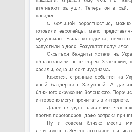
наказали, отрезав ему ухо. По пов
втягивают за уши. Теперь он в рай, 
попадет.
С большой вероятностью, можно 
готовили европейцы, мало представл
мусульман. Была методичка, немного
запустили в дело. Результат получился н
Скрыться бандиты хотели на Укр
образованием ныне еврей Зеленский, 
хасиды, одна из сект иудаизма.
Кажется, странные события на У
ярый бандеровец Залужный. А дальш
ближнего окружения Зеленского. Перечис
интересно могут прочитать в интернете.
Далее следует заявление Зеленско
против переговоров, даже вопреки приня
Ну и совсем близко месяц ма
легитимность Зеленского начнет вызыва