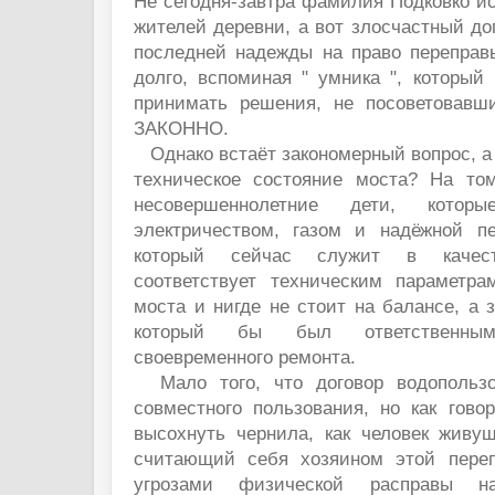
Не сегодня-завтра фамилия Подковко ис
жителей деревни, а вот злосчастный д
последней надежды на право перепра
долго, вспоминая " умника ", который
принимать решения, не посоветовавш
ЗАКОННО.
Однако встаёт закономерный вопрос, а к
техническое состояние моста? На то
несовершеннолетние дети, котор
электричеством, газом и надёжной пе
который сейчас служит в качес
соответствует техническим параметр
моста и нигде не стоит на балансе, а з
который бы был ответственны
своевременного ремонта.
Мало того, что договор водопользо
совместного пользования, но как гово
высохнуть чернила, как человек живу
считающий себя хозяином этой переп
угрозами физической расправы н