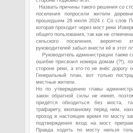
стороны Подковко М.И.
Назвать причины такого решения со ст
поселения попросили жители деревн
прошедшим 28 июля 2024 г. Со слов По
которая проходит через мост реки Извер
общего пользования, так как не отмечен
сельского поселения, вероятно 
руководителей забыл внести её в этот п
Руководитель администрации также соо
ошибке присвоил номера домам (?!), п
стороне реки, а кто-то не внёс дорогу 
Генеральный план, вот только постра
местные жители.
Но по утверждению главы администра
закон обратной силы не имеет, поэт
придётся обходиться без моста, та
трафарету, вкопанному перед ним, нах
проход в настоящее время по мосту за
подтверждения вход на мост преграж
Правда ходить по мосту нельзя толь