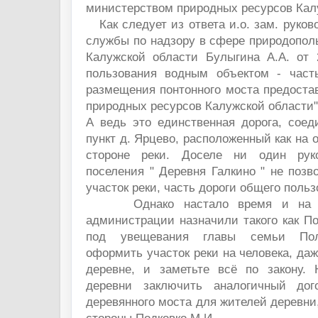
министерством природных ресурсов Кал
Как следует из ответа и.о. зам. руко
службы по надзору в сфере природопол
Калужской области Булыгина А.А. от 2
пользования водным объектом - част
размещения понтонного моста предоста
природных ресурсов Калужской области
А ведь это единственная дорога, сое
пункт д. Ярцево, расположенный как на о
стороне реки. Доселе ни один руко
поселения " Деревня Галкино " не позв
участок реки, часть дороги общего польз
Однако настало время и на ме
администрации назначили такого как По
под увещевания главы семьи Пол
оформить участок реки на человека, да
деревне, и заметьте всё по закону.
деревни заключить аналогичный дог
деревянного моста для жителей деревни,