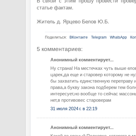
В связи с этим прошу провести прове
статье фактам.
Житель д. Ярцево Белов Ю.Б.
Поделиться:
ВКонтакте
Telegram
WhatsApp
Ко
5 комментариев:
Анонимный комментирует...
Ну страна! На местечках чуть выше ело
царек,да еще и старовер которому не н
бы захватить единственную переправу 
права,а букву закона подберем тем болн
интересует,но вообще то сейчас массон
нет,в противовес староверам
31 июля 2024 г. в 22:19
Анонимный комментирует...
Какой-то сраный Подковко, которого в м