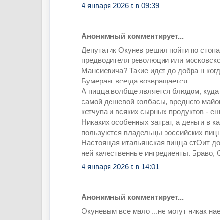
4 января 2026 г. в 09:39
Анонимный комментирует...
Депутатик Окунев решил пойти по стопа
предводителя революции или московско
Мансиевича? Такие идет до добра н когд
Бумеранг всегда возвращается.
А пицца волбще является блюдом, куд
самой дешевой колбасы, вредного майон
кетчупа и всяких сырных продуктов - еш
Никаких особенных затрат, а деньги в к
пользуются владельцы российских пицц
Настоящая итальянская пицца стОит дор
ней качественные ингредиенты. Браво, 
4 января 2026 г. в 14:01
Анонимный комментирует...
Окуневым все мало ...не могут никак наес