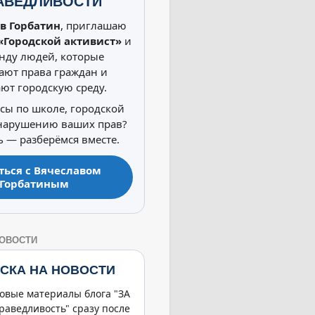
АВЕДЛИВОСТИ
в Горбатин
, приглашаю
«Городской активист»
и
нду людей, которые
ют права граждан и
ют городскую среду.
осы по школе, городской
 нарушению ваших прав?
 — разберёмся вместе.
ться с Вячеславом
Горбатиным
НОВОСТИ
СКА НА НОВОСТИ
овые материалы блога "ЗА
раведливость" сразу после