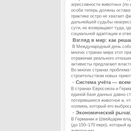
агрессивности животных (по 
особи теперь должны остават
практике остро не хватает ф
дальнейшей судьбы неагресс
сути, их возвращают туда, г
социальной адаптации и отве
Взгляд в мир: как реш
В Международный день собак
многих странах мира этот пр
отражение реального отноше
активисты предлагают властя
Во многих странах проблема
строительством новых приют
· Система учёта — всем
В странах Евросоюза и Герма
единой базе данных давно с
потерявшееся животное и, чт
хозяина, который его выброс
· Экономический рычаг
В Германии и Швейцарии вла
(до 150–170 евро), который 
животными.