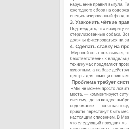
нарушение правил выгула. Т
ежегодного сбора на содержа
специализированный фонд н
3. Узаконить чёткие пр
Подтвердить, что возврату н
стерилизованные собаки. Вс
должны фиксироваться на ви
4. Сделать ставку на пр
Мировой опыт показывает, ч
безответственных владельце
техникумах предлагают прово
животным, а на базе действ
центры для помощи приютам
Проблема требует сист
«Мы не можем просто ловить 
места, — комментируют ситу
систему, где за каждое выбр
содержание — понятная госу
приюты перестанут быть мес
настоящим спасением. В Меж
что следующий праздник мы 
отмечают эксперты, в услови