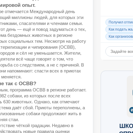
 мировой опыт.
ире отмечается Международный день
ющий миллионы людей, для которых эти
тниками, спасателями и членами семьи.
от день — ещё и повод задуматься о тех,
лема бездомных животных в регионе
трых социальных тем. Несмотря на работу
стерилизации и чипирования (ОСВВ),
городов и сёл не уменьшается. Жители,
ятели всё чаще говорят о том, что
рьба со следствием, а не с причиной. В
ни напоминают: спасти всех в приютах
 меняется.
не так с ОСВВ?
м, программа ОСВВ в регионе работает.
982 собаки, из которых после всех
ь 630 животных. Однако, как отмечают
стема даёт сбой. Приюты переполнены, а
лизованные собаки продолжают жить в
лняя стаи.
ШКО
тствие чёткой градации. Недавно в
ействовать новые правила оценки