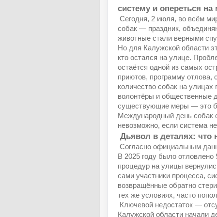
систему и опереться на
Сегодня, 2 июля, во всём м
собак — праздник, объединя
животные стали верными спу
Но для Калужской области эт
кто остался на улице. Проб
остаётся одной из самых ос
приютов, программу отлова, 
количество собак на улицах 
волонтёры и общественные де
существующие меры — это бо
Международный день собак о
невозможно, если система не
Дьявол в деталях: что 
Согласно официальным данны
В 2025 году было отловлено 
процедур на улицы вернулис
сами участники процесса, си
возвращённые обратно стери
тех же условиях, часто попо
Ключевой недостаток — отсу
Калужской области начали д