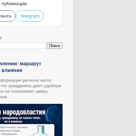
публикации.
лента
Telegram
У
влении: маршрут
о влияния
формация региона часто
, что гражданину дают удобную
 но не показывают дверь,
ыв...