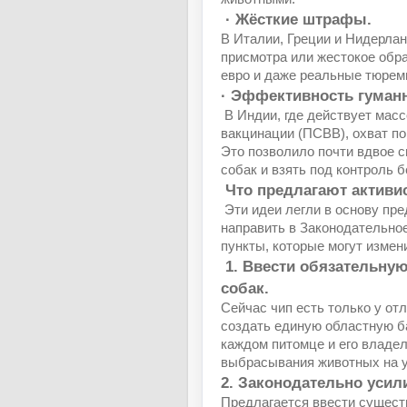
· Жёсткие штрафы.
В Италии, Греции и Нидерлан
присмотра или жестокое обр
евро и даже реальные тюрем
· Эффективность гуманн
В Индии, где действует масс
вакцинации (ПСВВ), охват по
Это позволило почти вдвое 
собак и взять под контроль 
Что предлагают активи
Эти идеи легли в основу пр
направить в Законодательно
пункты, которые могут измен
1. Ввести обязательную
собак.
Сейчас чип есть только у о
создать единую областную ба
каждом питомце и его владел
выбрасывания животных на 
2. Законодательно усил
Предлагается ввести сущест