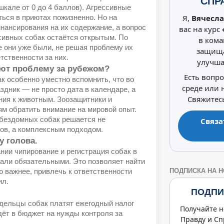
СПР
шкале от 0 до 4 баллов). Агрессивные
Я,
Вячесла
ься в приютах пожизненно. Но на
инансирования на их содержание, а вопрос
вас на курс
ивных собак остаётся открытым. По
в кома
де они уже были, не решая проблему их
защища
тственности за них.
улучша
ают проблему за рубежом?
Есть вопр
 особенно уместно вспомнить, что во
среде или
аздник — не просто дата в календаре, а
Свяжитесь
ния к животным. Зоозащитники и
м обратить внимание на мировой опыт.
 бездомных собак решается не
Связа
ов, а комплексным подходом.
у голова.
нии чипирование и регистрация собак в
тали обязательными. Это позволяет найти
ПОДПИСКА НА 
о важнее, привлечь к ответственности
ил.
ПОДПИ
.
дельцы собак платят ежегодный налог
Получайте н
идёт в бюджет на нужды контроля за
Правду и Сп