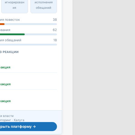
игнорирован
исполнения
ия
обещаний
ия повесток
38
ования
62
ния обещаний
18
З РЕАКЦИИ
еакция
еакция
еакция
и власти
торинг · Калуга
крыть платформу →