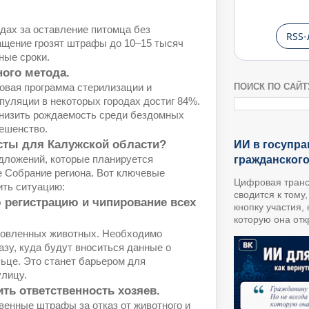
дах за оставление питомца без
RSS-
ащение грозят штрафы до 10–15 тысяч
ные сроки.
ого метода.
ПОИСК ПО САЙТ
овая программа стерилизации и
пуляции в некоторых городах достиг 84%.
снизить рождаемость среди бездомных
бешенство.
сты для Калужской области?
ИИ в госупра
гражданског
едложений, которые планируется
е Собрание региона. Вот ключевые
Цифровая транс
ить ситуацию:
сводится к тому
 регистрацию и чипирование всех
кнопку участия,
которую она откр
тловленных животных. Необходимо
зу, куда будут вноситься данные о
ьце. Это станет барьером для
улицу.
ить ответственность хозяев.
венные штрафы за отказ от животного и