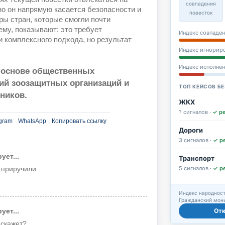
совпадения
но он напрямую касается безопасности и
повесток
ы стран, которые смогли почти
му, показывают: это требует
Индекс совпаден
и комплексного подхода, но результат
Индекс игнорир
Индекс исполне
а основе общественных
ий зоозащитных организаций и
ТОП КЕЙСОВ БЕ
ников.
ЖКХ
? сигналов ·
✓ р
gram
WhatsApp
Копировать ссылку
Дороги
3 сигналов ·
✓ р
ет...
Транспорт
5 сигналов ·
✓ р
о приручили
Индекс народност
Гражданский мони
От
ет...
 скажет?