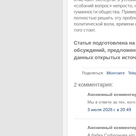
«собачий вопрос» непросто, 
гуманности общества. Пример
полностью решить эту пробле
политической воли, времени 
того стоит.
Статья подготовлена н
обсуждений, предложен
данных открытых источ
Поделиться:
ВКонтакте
Tele
2 комментария:
Анонимный комментиру
Мы в ответе за тех, ког
3 июля 2026 г. в 20:49
Анонимный комментиру
А бабка Софронова что