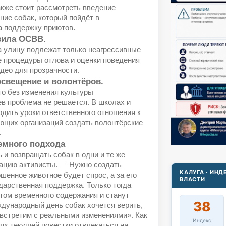
акже стоит рассмотреть введение
ние собак, который пойдёт в
а поддержку приютов.
авила ОСВВ.
а улицу подлежат только неагрессивные
е процедуры отлова и оценки поведения
део для прозрачности.
освещение и волонтёров.
то без изменения культуры
в проблема не решается. В школах и
дить уроки ответственного отношения к
ующих организаций создать волонтёрские
.
емного подхода
и возвращать собак в одни и те же
ацию активисты. — Нужно создать
КАЛУГА · ИН
ошенное животное будет спрос, а за его
ВЛАСТИ
дарственная поддержка. Только тогда
том временного содержания и станут
38
дународный день собак хочется верить,
встретим с реальными изменениями». Как
Индекс
ях текущей повестки отвлекаться на