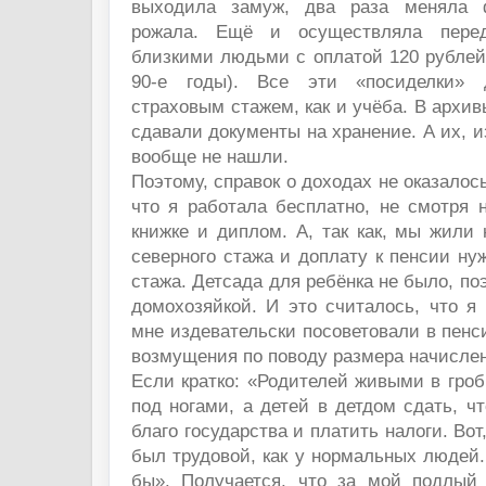
выходила замуж, два раза меняла 
рожала. Ещё и осуществляла пере
близкими людьми с оплатой 120 рублей
90-е годы). Все эти «посиделки» 
страховым стажем, как и учёба. В архив
сдавали документы на хранение. А их, 
вообще не нашли.
Поэтому, справок о доходах не оказалось
что я работала бесплатно, не смотря 
книжке и диплом. А, так как, мы жили 
северного стажа и доплату к пенсии нуж
стажа. Детсада для ребёнка не было, по
домохозяйкой. И это считалось, что я т
мне издевательски посоветовали в пен
возмущения по поводу размера начисле
Если кратко: «Родителей живыми в гро
под ногами, а детей в детдом сдать, ч
благо государства и платить налоги. Вот,
был трудовой, как у нормальных людей
бы». Получается, что за мой подлый