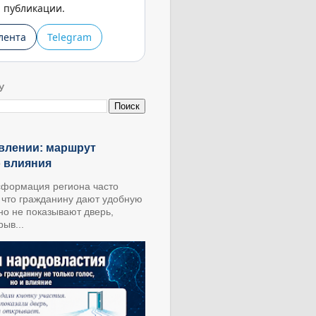
публикации.
лента
Telegram
У
влении: маршрут
о влияния
формация региона часто
, что гражданину дают удобную
 но не показывают дверь,
ыв...