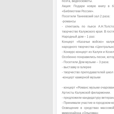
поэта, видеосюжеты.
Акция: Подари новую книгу в б
«Библиотеки России».
Посетили Танеевский зал 2 раза:
-романсы
- спектакль по пьесе А.Н.Толст
творчество Калужского края. В гос
Народный дом – 1 раз:
Концерт «Казачье войско» калуж
народного творчества «Центральног
- Конкурс-концерт из Калуги и Козел
Особенно понравились песни, кото
- Посетили Дом музыки – 3 раза:
- выставку в галерее
- творчество преподавателей школ 
-концерт камерной музыки
- концерт «Романс музыки очарован
Артисты Калужской филармонии.
- предложили кандидатуру ветерана
- Принимали участие в городском к
Освещение в средствах массово
микрорайона «Ольговка»