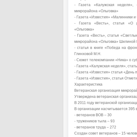
- Газета «Калужская неделя», 
микрорайона «Ольговка»
- Газета «Известия» «Малинники и 
- Газета «Весть», статья «О 
«Ольговка»
- Газета «Весть», статья «Светл
микрорайона «Ольговка» Шилиной 
- статья в книге «Победа на фрон
Глинховой М.Н.
- Сюжет телекомпании «Ника» о су
- Газета «Калужская неделя», стат
- Газета «Известия» статья «День
- Газета «Известия», статья Отме
Характеристика
Ветеранская организация микрора
Утверждена ветеранская организац
В 2011 году ветеранской организац
В организации насчитывается 395 в
- ветеранов ВОВ – 30
- тружеников тыла – 93
- ветеранов труда – 272
Создан совет ветеранов – 15 челов