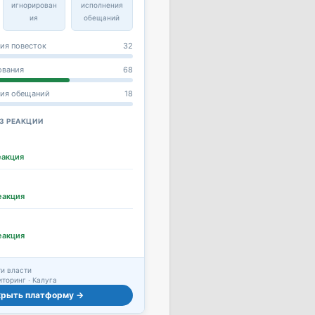
игнорирован
исполнения
ия
обещаний
ия повесток
32
ования
68
ния обещаний
18
З РЕАКЦИИ
еакция
еакция
еакция
и власти
торинг · Калуга
крыть платформу →