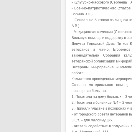
- Культурно-массового (Сергеева Т.А
- Военно-патриотического (Упатов М
Зорина З.Н.)
- Социально-бытовая-жилищная ко
А.В.)
- Медицинская комиссия (Степченко 
Большую помощь и поддержку в соз
Депутат Городской Думы Титков Ю
ветеранов и лично: Егоренков 
законодательно Собрания кал
ветеранской организации микрорайо
Ветераны микрорайона «Ольговка
работе.
Количество проведенных мероприят
Оказана материальная помощь 
посещение больных.
1. Посетили на дому больных – 3 че
2. Посетили в больнице №4 – 2 чел
3. Приняли участие в похоронах уч
- от городского совета ветеранов
3 шт. – для малоимущих.
- оказали содействие в получении