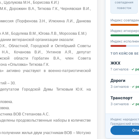
совпадения
., Цурлукова М.Н., Борисова К.И.)
повесток
.К., Дорожкин В.А., Титкова Г.К., Чернявская В.И.,
Индекс совпаден
миссия (Порфенова З.Н., Илюхина Л.И., Данкова
Индекс игнорир
А.М., Бодулева В.М., Югова Л.В., Морозова Е.М.)
дании ветеранской организации оказали:
Индекс исполне
.К., Областной, Городской и Октябрький Советы
Н.А., Кочанова В.И., Унтинов А.Я., депутат
ТОП КЕЙСОВ БЕ
ужской области Горбатин В.А., член Совета
ЖКХ
на «Ольговка» Титкова Г.К.
? сигналов ·
✓ р
» активно участвуют в военно-патриотической
Дороги
ий – 30.
3 сигналов ·
✓ р
депутатом Городской Думы Титковым Ю.К. на
Транспорт
ловека.
3 сигналов ·
✓ р
овека.
астника ВОВ Степанова А.С.
Индекс народност
 выделены продовольственные наборы в количестве
Гражданский мони
От
 в получении жилья двум участникам ВОВ – Мотузко