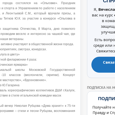
СПР
 города состоялся на «Ольговке». Праздник
Я,
Вячесла
 и спорта и Управлением по работе с населением
. и Леонтьевой С.М., который вручали призы, а
вас на курс
 Титков Ю.К. за участие а конкурсе «Ольговка в
в кома
защища
 защитника Отечества, 8 Марта, дню пожилого
улучша
проводим весело и интересно за чашкой чая, где
Есть вопр
и наши ветераны.
среде или
активно участвуют в общественной жизни города.
оприятиях, смотрах, конкурсах.
Свяжитесь
луга в цвету»
тной филармонии 4 раза:
Связа
рочинская ярмарка»
кальой школы Московской Государственной
-10 классов (виолончели, скрипки). Концерт
е мастерство», «Вдохновение».
ию Ю.Гагарина
ПОДПИСКА НА 
валь хореографических коллективов ДШИ г.Калуги,
твие в стиле итальянской комедии масок
ПОДПИ
й вечер Николая Рубцова «Дума хранит» к 75-ти
Получайте н
рограмме – стихи и песни Рубцова, воспоминания
Правду и Сп