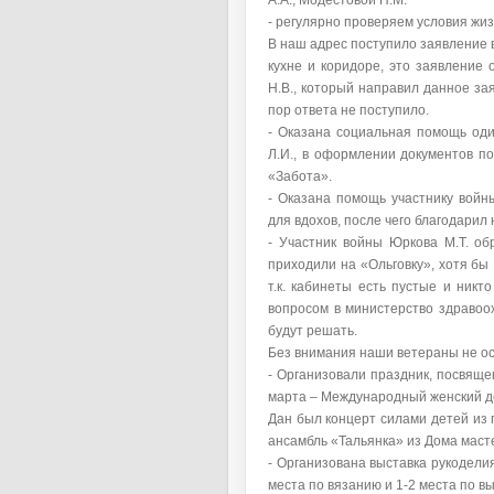
А.А., Модестовой Н.М.
- регулярно проверяем условия жиз
В наш адрес поступило заявление 
кухне и коридоре, это заявление
Н.В., который направил данное зая
пор ответа не поступило.
- Оказана социальная помощь од
Л.И., в оформлении документов по
«Забота».
- Оказана помощь участнику войны
для вдохов, после чего благодарил
- Участник войны Юркова М.Т. об
приходили на «Ольговку», хотя бы
т.к. кабинеты есть пустые и никт
вопросом в министерство здравоох
будут решать.
Без внимания наши ветераны не о
- Организовали праздник, посвящ
марта – Международный женский д
Дан был концерт силами детей из 
ансамбль «Тальянка» из Дома маст
- Организована выставка рукоделия
места по вязанию и 1-2 места по 