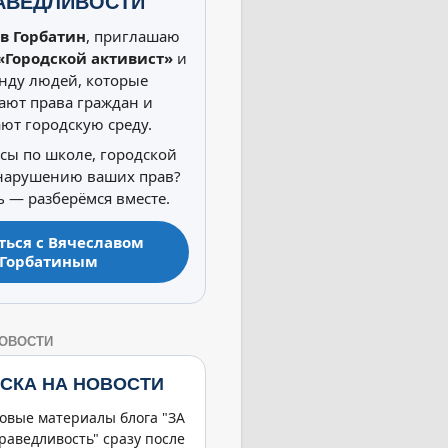
АВЕДЛИВОСТИ
в Горбатин
, приглашаю
«Городской активист»
и
нду людей, которые
ют права граждан и
ют городскую среду.
осы по школе, городской
 нарушению ваших прав?
 — разберёмся вместе.
ться с Вячеславом
Горбатиным
НОВОСТИ
СКА НА НОВОСТИ
овые материалы блога "ЗА
раведливость" сразу после