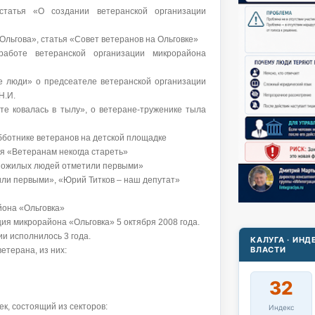
статья «О создании ветеранской организации
Ольгова», статья «Совет ветеранов на Ольговке»
работе ветеранской организации микрорайона
ые люди» о предсеателе ветеранской организации
Н.И.
те ковалась в тылу», о ветеране-труженике тыла
бботнике ветеранов на детской площадке
ья «Ветеранам некогда стареть»
 пожилых людей отметили первыми»
тили первыми», «Юрий Титков – наш депутат»
йона «Ольговка»
ия микрорайона «Ольговка» 5 октября 2008 года.
ии исполнилось 3 года.
КАЛУГА · ИН
ВЛАСТИ
етерана, из них:
32
ек, состоящий из секторов:
Индекс