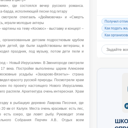
ьговка в цвету»
ики», где состоялся вечер русского романса.
а-барда, исполняющей песни под гитару
 смотрели спектакль «Дюймовочка» и «Смерть
сь, играли молодые актеры
 картины на тему «Космос» - выставку и концерт –
а, организованным детским подростковым кдубом
для детей, где были задействованы ветераны, в
ходил праздник, под музыку, потом дети пели и
ород – Новый Иерусалим». В Звенигороде смотрели
 17 века. Постройки выполнены царем Алексеем
осковные усадьбы «Захарово-Вязеты»- страна
увидел красоту русской природы. Посмотрели храм
роен по проекту настоящего Нового Иерусалима.
 его распяли. Архитектура очень интересная. Храм
оездку в рыбацкую деревню Лаврова Песочня, где
 20 км от Калуги. Места очень красивые: есть лес,
е есть озеро, где ловят рыбу. Руководит этим
ШКО
тельного Собрания Перчян А.В.. Отдых всем