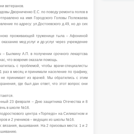
ни ветеранов.
вдовы Дворниченко Е.С. по поводу ремонта полов в
 отправлено на имя Городского Головы Полежаева
вление по адресу: ул.Достоевского д.49, но до сих
иноко проживающей труженице тыла – Афониной
 оказанию мед.услуг и др.услуг через учреждение
 – Былкину А.П. в получении срочного лекартсва
 нас, что вовремя оказали помощь.
ратилась с проблемой, чтобы врачи-специалисты
 1 раз в месяц и принимали население по графику,
о не принимает из врачей. Мы обратились с этим
ранения, где был дан ответ, что этот вопрос они
стаются.
енный 23 февраля – Дню защитника Отечества и 8
ень в школе №16.
подросткового центра «Торпедо» на Силикатном и
еров и 2 учеников – ведущих из школы №16.
: вязания, вышивания. На 2 призовых места: 1 и 2
вышиванию.