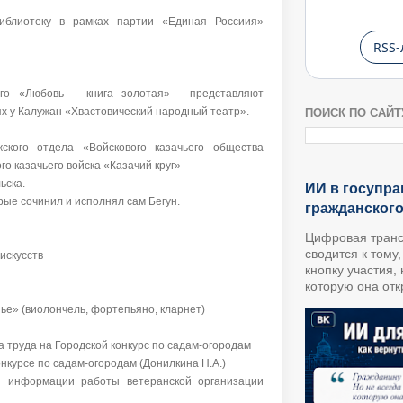
иблиотеку в рамках партии «Единая Россиия»
RSS-
ого «Любовь – книга золотая» - представляют
тях у Калужан «Хвастовический народный театр».
ПОИСК ПО САЙТ
ского отдела «Войскового казачьего общества
о казачьего войска «Казачий круг»
ьска.
ИИ в госупра
рые сочинил и исполнял сам Бегун.
гражданског
Цифровая транс
сводится к тому
искусств
кнопку участия,
которую она откр
ье» (виолончель, фортепьяно, кларнет)
 труда на Городской конкурс по садам-огородам
онкурсе по садам-огородам (Донилкина Н.А.)
й информации работы ветеранской организации