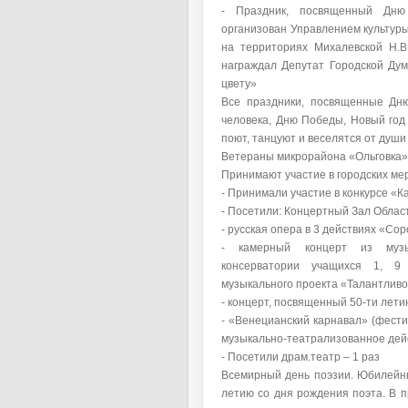
- Праздник, посвященный Дню
организован Управлением культуры
на территориях Михалевской Н.В
награждал Депутат Городской Думы
цвету»
Все праздники, посвященные Дню
человека, Дню Победы, Новый год 
поют, танцуют и веселятся от душ
Ветераны микрорайона «Ольговка» 
Принимают участие в городских мер
- Принимали участие в конкурсе «Ка
- Посетили: Концертный Зал Облас
- русская опера в 3 действиях «Со
- камерный концерт из музы
консерватории учащихся 1, 9 
музыкального проекта «Талантливо
- концерт, посвященный 50-ти лет
- «Венецианский карнавал» (фести
музыкально-театрализованное дейс
- Посетили драм.театр – 1 раз
Всемирный день поэзии. Юбилейны
летию со дня рождения поэта. В п