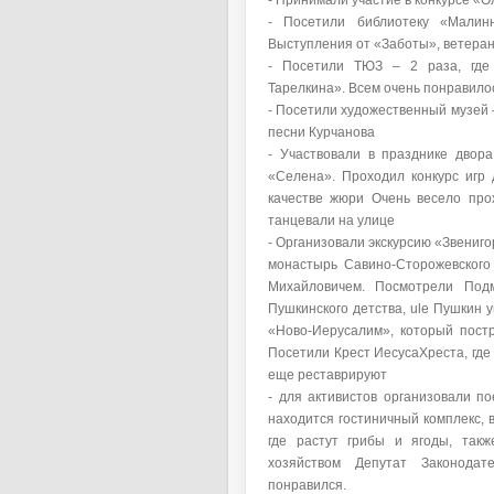
- Принимали участие в конкурсе «Ол
- Посетили библиотеку «Малинн
Выступления от «Заботы», ветеран
- Посетили ТЮЗ – 2 раза, где
Тарелкина». Всем очень понравило
- Посетили художественный музей –
песни Курчанова
- Участвовали в празднике двор
«Селена». Проходил конкурс игр 
качестве жюри Очень весело про
танцевали на улице
- Организовали экскурсию «Звениг
монастырь Савино-Сторожевского
Михайловичем. Посмотрели Подм
Пушкинского детства, ule Пушкин 
«Ново-Иерусалим», который пост
Посетили Крест ИесусаХреста, где
еще реставрируют
- для активистов организовали п
находится гостиничный комплекс, в
где растут грибы и ягоды, такж
хозяйством Депутат Законода
понравился.