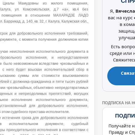
СПР
е Циалы Мамудовны из жилого помещения,
алуга, ул. Комсомольская, д.7 «а», кв.4 без
Я,
Вячесла
го помещения в отношении МАХАРАДЗЕ ЛАДО
вас на курс
аррикад, д. 140, кв. 32, г. Калуга, Калужская обл.,
в кома
защища
 срок для добровольного исполнения требований,
улучша
окументе, с момента получения должником копии
Есть вопр
лучае неисполнения исполнительного документа в
среде или
бровольного исполнения, и непредставления
Свяжитесь
ние было невозможным вследствие чрезвычайных и
, с него будет взыскан исполнительский сбор в
Связа
ысканию суммы или стоимости взыскиваемого
ублей с должника-гражданина и пяти тысяч рублей
ичии чрезвычайных, объективно непредотвратимых
иденных и непреодолимых препятствий, могущих
ьное исполнение исполнительного документа,
ПОДПИСКА НА 
установленный для добровольного исполнения,
 этом судебного пристава-исполнителя.
ПОДПИ
е истечения срока для добровольного исполнения
в исполнительном документе, судебный
Получайте н
ры принудительного исполнения в соответствии с
Правду и Сп