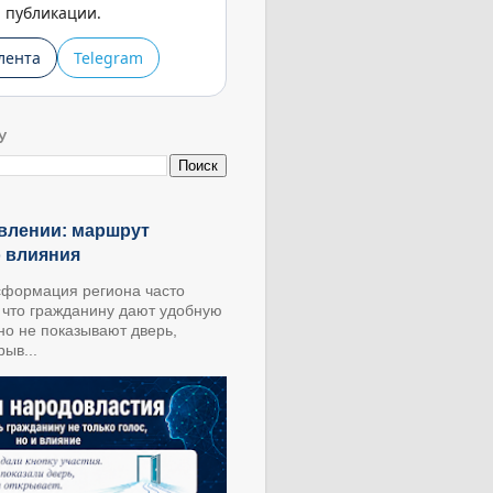
публикации.
лента
Telegram
У
влении: маршрут
о влияния
формация региона часто
, что гражданину дают удобную
 но не показывают дверь,
ыв...