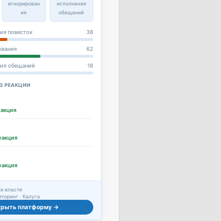
игнорирован
исполнения
ия
обещаний
ия повесток
38
ования
62
ния обещаний
18
З РЕАКЦИИ
еакция
еакция
еакция
и власти
торинг · Калуга
крыть платформу →