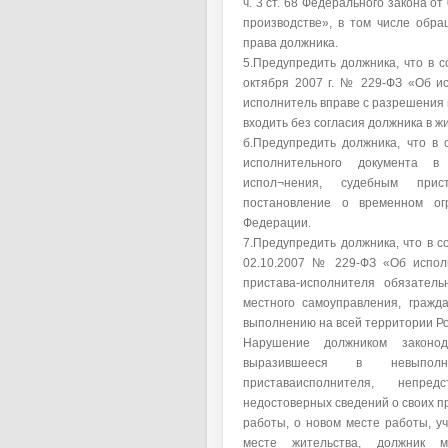
ч. 3 ст. 68 Федерального закона о
производстве», в том числе обр
права должника.
5.Предупредить должника, что в с
октября 2007 г. № 229-ФЗ «Об и
исполнитель вправе с разрешения 
входить без согласия должника в 
б.Предупредить должника, что в
исполнительного документа в
испол¬нения, судебным прис
постановление о временном ог
Федерации.
7.Предупредить должника, что в с
02.10.2007 № 229-ФЗ «Об исполн
пристава-исполнителя обязатель
местного самоуправления, гражд
выполнению на всей территории Р
Нарушение должником законод
выразившееся в невыполн
приставаисполнителя, непре
недостоверных сведений о своих п
работы, о новом месте работы, у
месте жительства, должник 