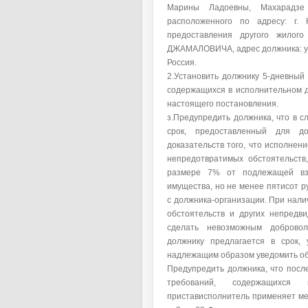
Марины Ладоевны, Махарадз
расположенного по адресу: г. К
предоставления другого жило
ДЖАМАЛОВИЧА, адрес должника: ул. Б
Россия.
2.Установить должнику 5-дневный
содержащихся в исполнительном д
настоящего постановления.
з.Предупредить должника, что в с
срок, предоставленный для до
доказательств того, что исполне
непредотвратимых обстоятельств
размере 7% от подлежащей вз
имущества, но не менее пятисот р
с должника-организации. При нал
обстоятельств и других непредв
сделать невозможным добровол
должнику предлагается в срок, 
надлежащим образом уведомить об
Предупредить должника, что посл
требований, содержащихся 
пристависполнитель применяет ме