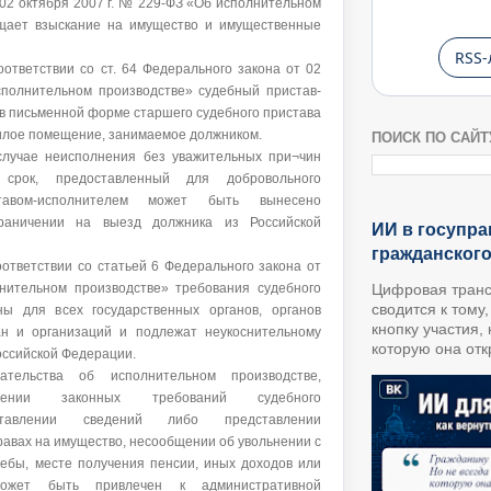
т 02 октября 2007 г. № 229-ФЗ «Об исполнительном
ащает взыскание на имущество и имущественные
RSS-
оответствии со ст. 64 Федерального закона от 02
сполнительном производстве» судебный пристав-
в письменной форме старшего судебного пристава
жилое помещение, занимаемое должником.
ПОИСК ПО САЙТ
 случае неисполнения без уважительных при¬чин
 срок, предоставленный для добровольного
тавом-исполнителем может быть вынесено
раничении на выезд должника из Российской
ИИ в госупра
гражданског
оответствии со статьей 6 Федерального закона от
ительном производстве» требования судебного
Цифровая транс
сводится к тому
ны для всех государственных органов, органов
кнопку участия,
ан и организаций и подлежат неукоснительному
которую она откр
оссийской Федерации.
ательства об исполнительном производстве,
ении законных требований судебного
дставлении сведений либо представлении
равах на имущество, несообщении об увольнении с
чебы, месте получения пенсии, иных доходов или
может быть привлечен к административной