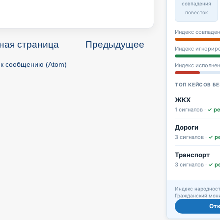
совпадения
повесток
Индекс совпаден
ная страница
Предыдущее
Индекс игнорир
к сообщению (Atom)
Индекс исполне
ТОП КЕЙСОВ БЕ
ЖКХ
1 сигналов ·
✓ р
Дороги
3 сигналов ·
✓ р
Транспорт
3 сигналов ·
✓ р
Индекс народност
Гражданский мони
От