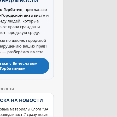
АВЕДЛИВОСТИ
в Горбатин
, приглашаю
«Городской активист»
и
нду людей, которые
ют права граждан и
ют городскую среду.
осы по школе, городской
 нарушению ваших прав?
 — разберёмся вместе.
ться с Вячеславом
Горбатиным
НОВОСТИ
СКА НА НОВОСТИ
овые материалы блога "ЗА
раведливость" сразу после