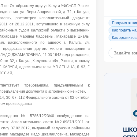
 по Октябрьскому округу г.Калуги УФС¬СП России
зделения: ул. Веры Андриановой, д. 72, г. Калуга,
аевич, рассмотрев исполнительный документ:
011 от 28.12.2011, вступившего в законную силу
 районным судом Калужской области о выселении
Махарадзе Марины Ладоевны, Махарадзе Циалы
, расположенного по адресу: г. Калуга, ул.
ез предоставления другого жилого помещения в
ЛАДО ДЖАМАЛОВИЧА, 11.03.1943 года рождения,
, кв. 32, г. Калуга, Калужская обл., Россия, в пользу
 КАЛУГИ, адрес взыскателя: УЛ ЛЕНИНА, Д. 93, Г
ОССИЯ,
тветствует требованиям, предъявляемым к
предъявления документа к исполнению не истек.
 14, 30, 67, 112 Федерального закона от 02 октября
ном производстве»,
оизводство № 5785/12/23/40 возбужденное на
ента: Исполнительного листа №2-6987/1/2011 от
ШКО
ю силу 07.02.2012, выданный Калужским районным
лении Махарадзе Ладо Джамаиловича, Махарадзе