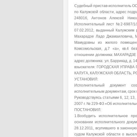
Судебный пристав-исполнитель ОСП
по Калужской области, адрес подра
248016, Антонов Алексей Никол
Исполнительный лист №2-6987/1/2
07.02.2012, выданный Калужским
Махарадзе Ладо Джамаиловича, 
Мамудовны из жилого помещения
Комсомольская, д.7 «а», кв.4 б
отношении должника: МАХАРАДЗЕ 
адрес должника: ул. Баррикад, д. 140
взыскателя: ГОРОДСКАЯ УПРАВА Г.
КАЛУГА, КАЛУЖСКАЯ ОБЛАСТЬ, Р
УСТАНОВИЛ:
Исполнительный документ соо
исполнительным документам, срок 
Руководствуясь статьями 6, 12, 13,
2007 г. № 229-ФЗ «Об исполнитель
ПОСТАНОВИЛ:
1.Возбудить исполнительное пр
основании исполнительного докум
28.12.2011, всупившего в законну
судом Калужской области о высе