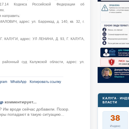
 17.14 Кодекса Российской Федерации об
ях.
 направить:
ОВИЧ, адрес: ул. Баррикад, д. 140, кв. 32, г.
. КАЛУГИ, адрес: УЛ ЛЕНИНА, Д. 93, Г. КАЛУГА,
 районный суд Калужской области, адрес: ул.
gram
WhatsApp
Копировать ссылку
КАЛУГА · ИН
др
комментирует...
ВЛАСТИ
т? Им вроде сейчас добавили. Позор.
ры попадают в такую ситуацию...
38
Индекс