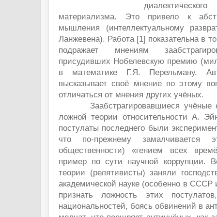
диалектическог
материализма. Это привело к абст
мышления (интеллектуальному развра
Ланжевена). Работа [1] показательна в т
подражает мнениям заабстрагиро
присудивших Нобелевскую премию (мил
в математике Г.Я. Перельману. Ав
высказывает своё мнение по этому воп
отличаться от мнения других учёных.
Заабстрагировавшиеся учёные об
ложной теории относительности А. Эйн
постулаты последнего были эксперимен
что по-прежнему замалчивается 
общественности) «гением всех врем
пример по сути научной коррупции. В
теории (релятивисты) заняли господс
академической науке (особенно в СССР 
признать ложность этих постулато
национальностей, боясь обвинений в ан