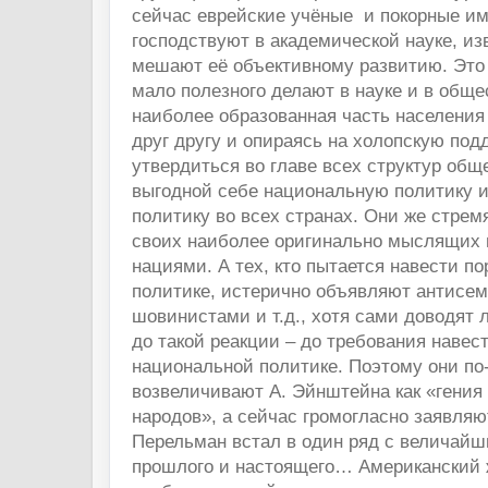
сейчас еврейские учёные и покорные и
господствуют в академической науке, и
мешают её объективному развитию. Это н
мало полезного делают в науке и в общес
наиболее образованная часть населения
друг другу и опираясь на холопскую под
утвердиться во главе всех структур общ
выгодной себе национальную политику и
политику во всех странах. Они же стрем
своих наиболее оригинально мыслящих 
нациями. А тех, кто пытается навести п
политике, истерично объявляют антисем
шовинистами и т.д., хотя сами доводят
до такой реакции – до требования навест
национальной политике. Поэтому они по
возвеличивают А. Эйнштейна как «гения
народов», а сейчас громогласно заявляют
Перельман встал в один ряд с величай
прошлого и настоящего… Американский 