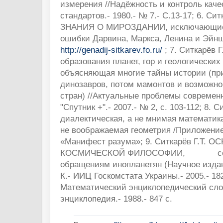
измерения //Надёжность и контроль качес
стандартов.- 1980.- № 7.- С.13-17; 6. Си
ЗНАНИЯ О МИРОЗДАНИИ, исключающие
ошибки Дарвина, Маркса, Ленина и Эйнш
http://genadij-sitkarev.fo.ru/
; 7. Ситкарёв Г
образования планет, гор и геологических
объясняющая многие тайны истории (пр
динозавров, потом мамонтов и возможно
стран) //Актуальные проблемы современн
"Спутник +".- 2007.- № 2, с. 103-112; 8. С
диалектическая, а не мнимая математика
не воображаемая геометрия /Приложение 
«Манифест разума»; 9. Ситкарёв Г.Т. 
КОСМИЧЕСКОЙ ФИЛОСОФИИ, соот
обращениям инопланетян (Научное издан
К.- ИИЦ Госкомстата Украины.- 2005.- 182
Математический энциклопедический слов
энциклопедия.- 1988.- 847 с.