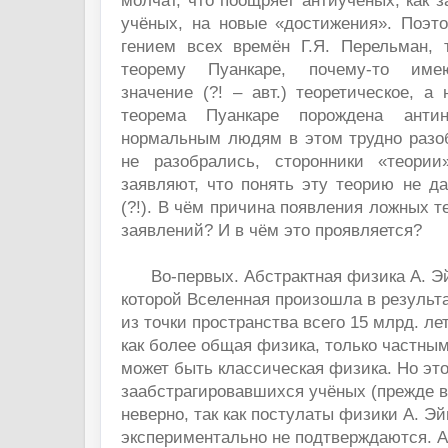
молчат, что поощряет антиучёных, как 
учёных, на новые «достижения». Поэт
гением всех времён Г.Я. Перельман, 
теорему Пуанкаре, почему-то име
значение (?! – авт.) теоретическое, а 
теорема Пуанкаре порождена анти
нормальным людям в этом трудно разоб
не разобрались, сторонники «теори
заявляют, что понять эту теорию не д
(?!). В чём причина появления ложных т
заявлений? И в чём это проявляется?
Во-первых. Абстрактная физика А. Эй
которой Вселенная произошла в результ
из точки пространства всего 15 млрд. ле
как более общая физика, только частны
может быть классическая физика. Но эт
заабстрагировавшихся учёных (прежде в
неверно, так как постулаты физики А. Э
экспериментально не подтверждаются. А