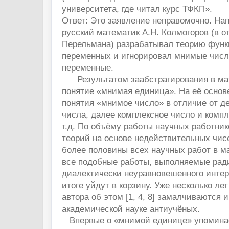
университета, где читал курс ТФКП».
Ответ: Это заявление неправомочно. На
русский математик А.Н. Колмогоров (в от
Перельмана) разрабатывал теорию функ
переменных и игнорировал мнимые числ
переменные.
Результатом заабстрагирования в мат
понятие «мнимая единица». На её основ
понятия «мнимое число» в отличие от д
числа, далее комплексное число и комп
т.д. По объёму работы научных работник
теорий на основе недействительных чис
более половины всех научных работ в мат
все подобные работы, выполняемые ради
диалектически неуравновешенного интер
итоге уйдут в корзину. Уже несколько ле
автора об этом [1, 4, 8] замалчиваются и
академической науке антиучёных.
Впервые о «мнимой единице» упоминае