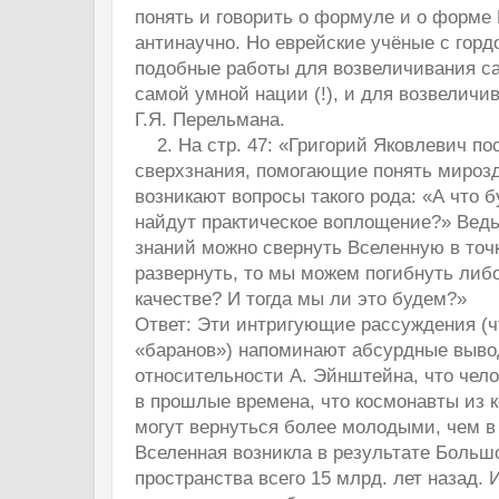
понять и говорить о формуле и о форме
антинаучно. Но еврейские учёные с гор
подобные работы для возвеличивания са
самой умной нации (!), и для возвеличи
Г.Я. Перельмана.
2. На стр. 47: «Григорий Яковлевич пост
сверхзнания, помогающие понять мирозд
возникают вопросы такого рода: «А что б
найдут практическое воплощение?» Ведь
знаний можно свернуть Вселенную в точк
развернуть, то мы можем погибнуть либ
качестве? И тогда мы ли это будем?»
Ответ: Эти интригующие рассуждения (ч
«баранов») напоминают абсурдные выво
относительности А. Эйнштейна, что чело
в прошлые времена, что космонавты из 
могут вернуться более молодыми, чем в 
Вселенная возникла в результате Большо
пространства всего 15 млрд. лет назад. 