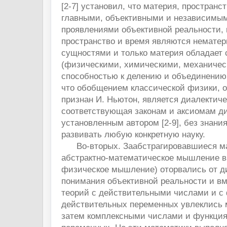
[2-7] установил, что материя, пространс
главными, объективными и независимыми
проявлениями объективной реальности,
пространство и время являются немате
сущностями и только материя обладает
(физическими, химическими, механичес
способностью к делению и объединению.
что обобщением классической физики, о
признан И. Ньютон, является диалектиче
соответствующая законам и аксиомам ди
установленным автором [2-9], без знани
развивать любую конкретную науку.
Во-вторых. Заабстрагировавшиеся мат
абстрактно-математическое мышление 
физическое мышление) оторвались от д
понимания объективной реальности и вм
теорий с действительными числами и с
действительных переменных увлеклись
затем комплексными числами и функци