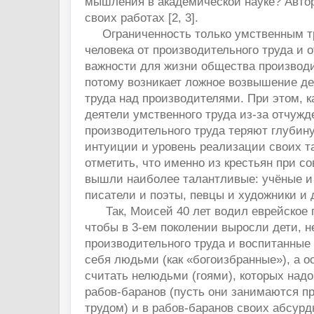
мышления в академической науке? Автор
своих работах [2, 3].
Ограниченность только умственным т
человека от производительного труда и 
важности для жизни общества производи
потому возникает ложное возвышение де
труда над производителями. При этом, к
деятели умственного труда из-за отчужд
производительного труда теряют глубин
интуиции и уровень реализации своих т
отметить, что именно из крестьян при со
вышли наиболее талантливые: учёные и
писатели и поэты, певцы и художники и 
Так, Моисей 40 лет водил еврейское п
чтобы в 3-ем поколении выросли дети, 
производительного труда и воспитанные 
себя людьми (как «богоизбранные»), а 
считать нелюдьми (гоями), которых надо
рабов-баранов (пусть они занимаются 
трудом) и в рабов-баранов своих абсур