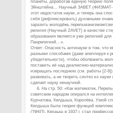
планеты, доработав единую теорию пол
Эйнштейна… Научный ЗАВЕТ (ФИЗМАТ-р
этот недостаток науки, и теперь она спо
себя (рефлексировать) духовными очами
заразить молодёжь перельманизмом/с
религия (Научный ZAVET) в качестве сте
образования является уже религией для
Панрелигией…».
Ответ: Опасность антинауки в том, что 
разными способами (даже апеллируя к 
убедительности), чтобы оболванить мол
поставить её над диалектико-материали
извращать последнюю (см. работы [2-8])
развивать, а не творить синтез из науки 
сделает науку ненаучной.
6. На стр. 50: «Как математик, Перель
советским народом опирался на интеллек
Курчатова, Келдыша, Королёва. Узкой с
Келдыша была теория функций комплекс
(ТФКП). Келдыш в 1937 г. стал профессо