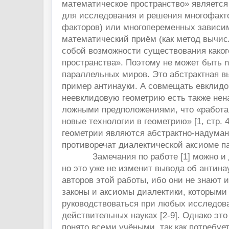
математическое пространство» является
для исследования и решения многофакто
факторов) или многопеременных зависим
математический приём (как метод вычис
собой возможности существования каког
пространства». Поэтому не может быть 
параллельных миров. Это абстрактная в
пример антинауки. А совмещать евклид
неевклидовую геометрию есть также нен
ложными предположениями, что «работа
новые технологии в геометрию» [1, стр. 
геометрии являются абстрактно-надуман
противоречат диалектической аксиоме
Замечания по работе [1] можно и д
но это уже не изменит вывода об антин
авторов этой работы, ибо они не знают 
законы и аксиомы диалектики, которыми
руководствоваться при любых исследов
действительных науках [2-9]. Однако это
понято всеми учёными, так как потребуе