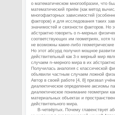
о математическом многообразии, что бы
математический приём (как метод вычи
многофакторных зависимостей (особенно
факторов) и для исследования таких за
значимостей и связности факторов. Но 
абстрактно говорить о n–мерных физиче
соответствующих им геометриях, хотя т
не возможны какие-либо геометрические 
Но этот абсурд получил мощное развити
действительный как 3-х мерный мир явл
случаем n–мерного мира в их абстрактн
Получилась аналогия с классической фи
объявили частным случаем ложной физ
Автор в своей работе [4, 8] призвал учён
диалектическое определение аксиомы п
диалектическое понимание геометрии как
материальных объектах и пространствен
действительного мира.
В-четвёртых. Почему главенствует аб