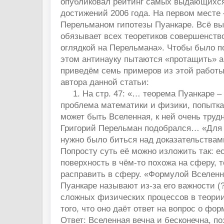
опубликовал рейтинг самых выдающихс
достижений 2006 года. На первом месте
Перельманом гипотезы Пуанкаре. Всё в
обязывает всех теоретиков совершенств
оглядкой на Перельмана». Чтобы было по
этом антинауку пытаются «протащить» ав
приведём семь примеров из этой работ
автора данной статьи:
1. На стр. 47: «… теорема Пуанкаре – 
проблема математики и физики, попытка
может быть Вселенная, к ней очень труд
Григорий Перельман подобрался… «Для ч
нужно было биться над доказательствам
Попросту суть её можно изложить так: е
поверхность в чём-то похожа на сферу, 
расправить в сферу. «Формулой Вселен
Пуанкаре называют из-за его важности (?
сложных физических процессов в теории
того, что оно даёт ответ на вопрос о фо
Ответ: Вселенная вечна и бесконечна, п