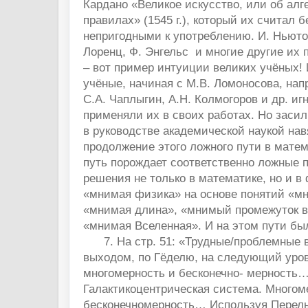
Кардано «Великое искусство, или об алг
правилах» (1545 г.), который их считал 
непригодными к употреблению. И. Ньютон,
Лоренц, Ф. Энгельс и многие другие их 
– вот пример интуиции великих учёных! 
учёные, начиная с М.В. Ломоносова, нап
С.А. Чаплыгин, А.Н. Колмогоров и др. иг
применяли их в своих работах. Но заси
в руководстве академической наукой на
продолжение этого ложного пути в матем
путь порождает соответственно ложные
решения не только в математике, но и в
«мнимая физика» на основе понятий «м
«мнимая длина», «мнимый промежуток вр
«мнимая Вселенная». И на этом пути был
7. На стр. 51: «Трудные/проблемные 
выходом, по Гёделю, на следующий уров
многомерность и бесконечно- мерность
Галактикоцентрическая система. Многом
бесконечномерность… Используя Перель