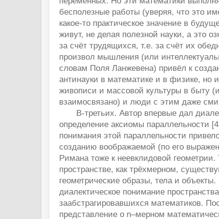
переменных. Но эти математики выполн
бесполезные работы (уверяя, что это им
какое-то практическое значение в будущем 
живут, не делая полезной науки, а это оз
за счёт трудящихся, т.е. за счёт их обе
произвол мышления (или интеллектуальн
словам Поля Ланжевена) привёл к созда
антинауки в математике и в физике, но и
живописи и массовой культуры в быту (и
взаимосвязано) и люди с этим даже сми
В-третьих. Автор впервые дал диале
определение аксиомы параллельности [4,
понимания этой параллельности привело
созданию воображаемой (по его выражен
Римана тоже к неевклидовой геометрии.
пространстве, как трёхмерном, существ
геометрические образы, тела и объекты.
диалектическое понимание пространства
заабстрагировавшихся математиков. По
представление о n–мерном математическ