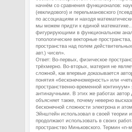
начнём со сравнения функционалов: нау
(евклидового) и перельмановского (псев
по ассоциациям и находя математическ
мы можем придти к единой математике
фигурирующими в функциональном анал
топологические векторные пространства, 
пространства над полем действительных
авт.) чисел».
Ответ: Во-первых, физическое пространс
трёхмерно. Во-вторых, материя не являе
сложной, как впервые доказывается авто
понятия «бесконечномерность» или «че
пространственно-временной континуум»
антинаучными. В этих же работах автор 
объясняет также, почему неверно выска
бесконечной сложности электрона и атом
Эйнштейн использовал в своей теории и
продолжают использовать в своих рабо
пространство Миньковского. Термин «n-