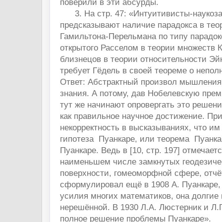
поверили в эти абсурды.
3. На стр. 47: «Интуитивисты-наукоза
предсказывают наличие парадокса в тео
Гамильтона-Перельмана по типу парадок
открытого Расселом в теории множеств К
близнецов в теории относительности Эй
требует Гёдель в своей теореме о непол
Ответ: Абстрактный произвол мышления
знания. А потому, дав Нобелевскую пре
тут же начинают опровергать это решени
как правильное научное достижение. Пр
некорректность в высказываниях, что им
гипотеза Пуанкаре, или теорема Пуанка
Пуанкаре. Ведь в [10, стр. 197] отмечает
наименьшем числе замкнутых геодезичес
поверхности, гомеоморфной сфере, отч
сформулировал ещё в 1908 А. Пуанкаре, 
усилия многих математиков, она долгие
нерешённой. В 1930 Л.А. Люстерник и Л
полное решение проблемы Пуанкаре».