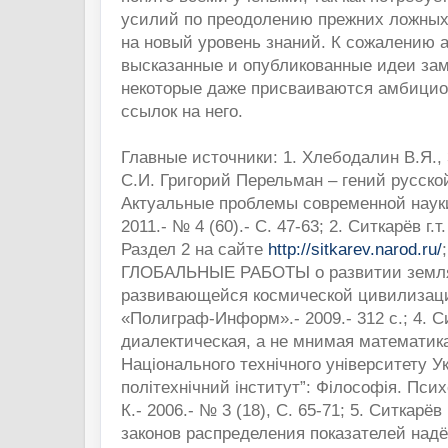
усилий по преодолению прежних ложных
на новый уровень знаний. К сожалению а
высказанные и опубликованные идеи за
некоторые даже присваиваются амбици
ссылок на него.
Главные источники: 1. Хлебодалин В.Я.
С.И. Григорий Перельман – гений русско
Актуальные проблемы современной науки.
2011.- № 4 (60).- С. 47-63; 2. Ситкарёв г
Раздел 2 на сайте
http://sitkarev.narod.ru/
ГЛОБАЛЬНЫЕ РАБОТЫ о развитии земля
развивающейся космической цивилизац
«Полиграф-Информ».- 2009.- 312 с.; 4. С
диалектическая, а не мнимая математик
Національного технічного університету У
політехнічний інститут”: Філософія. Психо
К.- 2006.- № 3 (18), С. 65-71; 5. Ситкарёв
законов распределения показателей над