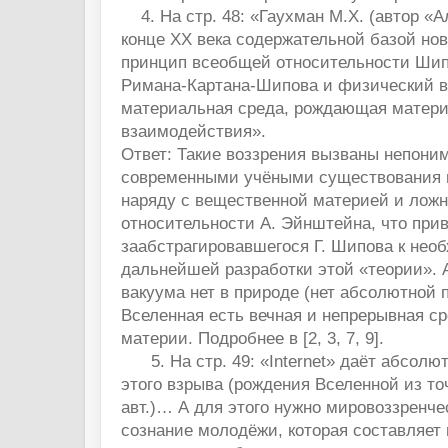
4. На стр. 48: «Гаухман М.Х. (автор «А
конце ХХ века содержательной базой но
принцип всеобщей относительности Шип
Римана-Картана-Шипова и физический в
материальная среда, рождающая матер
взаимодействия».
Ответ: Такие воззрения вызваны непон
современными учёными существования 
наряду с вещественной материей и ложн
относительности А. Эйнштейна, что при
заабстрагировавшегося Г. Шипова к нео
дальнейшей разработки этой «теории». 
вакуума нет в природе (нет абсолютной п
Вселенная есть вечная и непрерывная ср
материи. Подробнее в [2, 3, 7, 9].
5. На стр. 49: «Internet» даёт абсолю
этого взрыва (рождения Вселенной из то
авт.)… А для этого нужно мировоззренче
сознание молодёжи, которая составляет