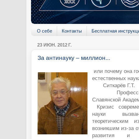
О себе
Контакты
Бесплатная инструкц
23 ИЮН. 2012 Г.
За антинауку – миллион...
или почему она го
естественных наук
Ситкарёв Г.Т.
Профессор 
Славянской Акаде
Кризис современ
науки вызва
теоретическим и
возникшим из-за о
развития и 