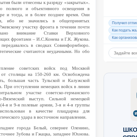
бытия были отнесены к разряду «закрытых».
о полного и объективного освещения в
ре и тогда, и в более позднее время. Они
ями, ибо не значились в общепринятых
 Ржевскому участку фронта в течении почти
ано внимание Ставки Верховного
ющих фронтами – И.С.Конева и Г.К. Жукова.
, передавалось в сводках Совинформбюро.
тегические считаются неудачными. Но обо
упление советских войск под Москвой
 от столицы на 150-260 км. Освобождена
ть, большая часть Тульской и Калужской
га. При отступлении немецких войск в линии
тральном участке советско-германского
о-Вяземский выступ. Сильной немецкой
4-я и 9-я полевые армии, 3-я и 4-я группы
спользован в качестве плацдарма для
гического удара в восточном направлении.
паднее города Белый, севернее Оленино,
ШКО
осточнее Зубова и Гжацка, западнее Юхнова.