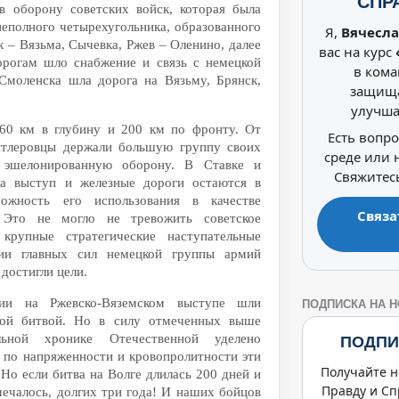
СПР
в оборону советских войск, которая была
неполного четырехугольника, образованного
Я,
Вячесла
 – Вязьма, Сычевка, Ржев – Оленино, далее
вас на курс
орогам шло снабжение и связь с немецкой
в кома
Смоленска шла дорога на Вязьму, Брянск,
защища
улучша
160 км в глубину и 200 км по фронту. От
Есть вопр
итлеровцы держали большую группу своих
среде или
 эшелонированную оборону. В Ставке и
Свяжитесь
ка выступ и железные дороги остаются в
ожность его использования в качестве
Связа
. Это не могло не тревожить советское
 крупные стратегические наступательные
ии главных сил немецкой группы армий
достигли цели.
ции на Ржевско-Вяземском выступе шли
ПОДПИСКА НА 
ской битвой. Но в силу отмеченных выше
ной хронике Отечественной уделено
ПОДПИ
я по напряженности и кровопролитности эти
Получайте н
Но если битва на Волге длилась 200 дней и
Правду и Сп
мечалось, долгих три года! И наших бойцов