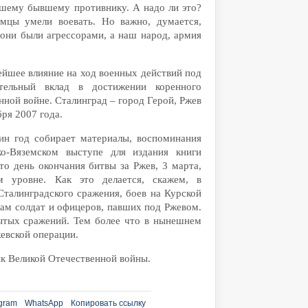
шему бывшему противнику. А надо ли это?
емцы умели воевать. Но важно, думается,
 они были агрессорами, а наш народ, армия
ейшее влияние на ход военных действий под
ительный вклад в достижении коренного
нной войне. Сталинград – город Герой, Ржев
бря 2007 года.
ин год собирает материалы, воспоминания
ко-Вяземском выступе для издания книги
то день окончания битвы за Ржев, 3 марта,
 уровне. Как это делается, скажем, в
Сталинградского сражения, боев на Курской
нам солдат и офицеров, павших под Ржевом.
ытых сражений. Тем более что в нынешнем
жевской операции.
к Великой Отечественной войны.
gram
WhatsApp
Копировать ссылку