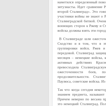
наметился определенный пово
энтузиасты. Идет сравнение 
второй Сталинград». Это гов
участники войны не знают о Р
Сталинградской битвой. Очен
воюющих сторон к Ржеву и С
войска должны взять эти город
В Сталинграде шли ожесточе
Сходство и в том, что в э
группировки войск. Ржев и
передовой. Сталинград защищ
месяцев – немецкие войска, 
активных действиях Крас
превосходила Сталинградску
ожесточенности боев,
продолжительности. Сталин
Паулюса, советские войска. Из
Так что когда сегодня некот
знанием предмета, называют
Причем неверно по весьма п
это немецкий Сталинград. По