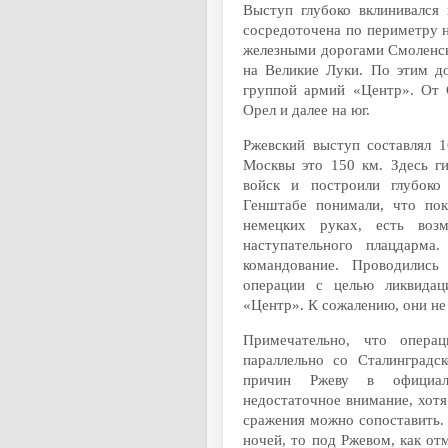
Выступ глубоко вклинивался 
сосредоточена по периметру 
железными дорогами Смоленск
на Великие Луки. По этим д
группой армий «Центр». От 
Орел и далее на юг.
Ржевский выступ составлял 
Москвы это 150 км. Здесь г
войск и построили глубоко
Генштабе понимали, что по
немецких руках, есть возм
наступательного плацдарма
командование. Проводились
операции с целью ликвидац
«Центр». К сожалению, они не 
Примечательно, что опера
параллельно со Сталинград
причин Ржеву в официаль
недостаточное внимание, хот
сражения можно сопоставить. 
ночей, то под Ржевом, как от