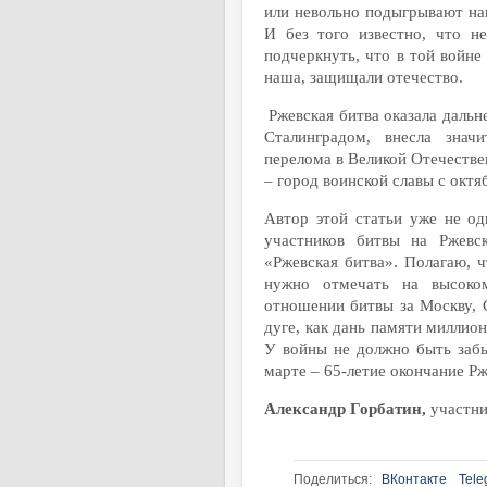
или невольно подыгрывают на
И без того известно, что н
подчеркнуть, что в той войне
наша, защищали отечество.
Ржевская битва оказала дальн
Сталинградом, внесла знач
перелома в Великой Отечестве
– город воинской славы с октя
Автор этой статьи уже не од
участников битвы на Ржевс
«Ржевская битва». Полагаю, ч
нужно отмечать на высоком
отношении битвы за Москву, 
дуге, как дань памяти миллио
У войны не должно быть заб
марте – 65-летие окончание Р
Александр Горбатин,
участни
Поделиться:
ВКонтакте
Tele