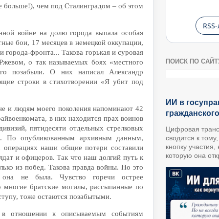
е больше!), чем под Сталинградом – об этом
RSS-
нной войне на долю города выпала особая
ные бои, 17 месяцев в немецкой оккупации,
 города-фронта... Такова горькая и суровая
ПОИСК ПО САЙТ
Ржевом, о так называемых боях «местного
лго позабыли. О них написал Александр
ющие строки в стихотворении «Я убит под
ИИ в госупра
не и людям моего поколения напоминают 42
гражданског
айвоенкомата, в них находится прах воинов
 дивизий, пятидесяти отдельных стрелковых
Цифровая транс
ых. По опубликованным архивным данным,
сводится к тому
кнопку участия,
х операциях наши общие потери составили
которую она откр
лдат и офицеров. Так что наш долгий путь к
лько из побед. Такова правда войны. Но это
 она не была. Чувство горечи острее
о многие братские могилы, рассыпанные по
ступу, тоже остаются позабытыми.
я в отношении к описываемым событиям