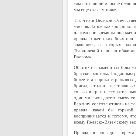
там полегло не меньше (если н
мы еще скажем ниже.
Так что в Великой Отечестве
миссия. Затяжные кровопролит
длительное время на положении
правда о жестоких боях под 
значения», о которых надо
Твардовский написал обжига
Ржевом».
Об этих незнаменитых боях м
братские могилы. По данным р
более ста сорока стрелковых
бригад, столько же танков
только в трех наступательны
один миллион двести тысяч со
Берлину состоял отнюдь не то
правда, какой бы горькой
воспринимается и потому, чт
всему Ржевско-Вяземскому вы
Правда, в последнее врем