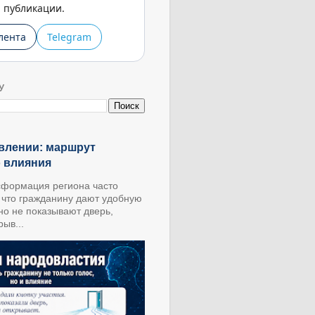
публикации.
лента
Telegram
У
влении: маршрут
о влияния
формация региона часто
, что гражданину дают удобную
 но не показывают дверь,
ыв...