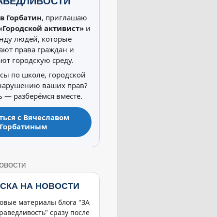
АВЕДЛИВОСТИ
в Горбатин
, приглашаю
«Городской активист»
и
нду людей, которые
ют права граждан и
ют городскую среду.
осы по школе, городской
 нарушению ваших прав?
 — разберёмся вместе.
ться с Вячеславом
Горбатиным
НОВОСТИ
СКА НА НОВОСТИ
овые материалы блога "ЗА
раведливость" сразу после