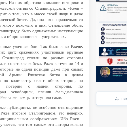
рот. На них обратили внимание историки и
Ржевской битвы со Сталинградской: «Ржев –
орит о том, что в массе своей люди и даже
жевской битве. Да, она шла параллельно со
ь много похожего в них. Отношение обоих
талинграду было одинаковым: наступающие
а, а обороняющиеся – удержать их.
нные уличные бои. Так было и во Ржеве.
тих двух сражениях участвовали крупные
 Сталинград стояли по разные стороны
али советские войска. Ржев в течении 14-и
которые не сдали позиций даже при самых
ной Армии. Ржевская битва в целом
ю по количеству сил с обеих сторон, по
 по потерям с нашей стороны, по
град освободили, пленив фельдмаршала
 Ржева же немцы отступили сами...
Данные
орые публицисты, не особенно отягощенные
 Ржев вторым Сталинградом, это неверно.
ринципиальным соображениям. Ибо Ржев –
лучается, что тем самым эти авторы вольно