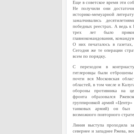
Еще в советское время эти со
Не получили они достаточн
историко-мемуарной литерату
замалчивались десятилети
победных реестрах. А ведь к
трех лет было приков
главнокомандования, команду
О них печаталось в газетах
Сегодня же те операции стра
всем по порядку.
С переходом в контрнаст
гитлеровцы были отброшены
почти вся Московская облас
областей, в том числе и Калу
обороны противника на цен
фронта образовался Ржевск
группировкой армий «Центр» (
танковых армий) он был и
возможного повторного страте
Линия выступа проходила за
севернее и западнее Ржева, в