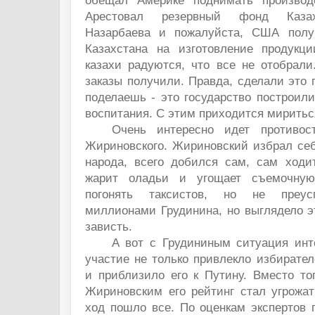
обещал Америке поднимать производс
Арестовал резервный фонд Казах
Назарбаева и пожалуйста, США пол
Казахстана на изготовление продукц
казахи радуются, что все не отобрали
заказы получили. Правда, сделали это п
поделаешь - это государство построил
воспитания. С этим приходится миритьс
Очень интересно идет противос
Жириновского. Жириновский избрал себ
народа, всего добился сам, сам ходи
жарит оладьи и угощает съемочную
погонять таксистов, но не преус
миллионами Грудинина, но выглядело э
зависть.
А вот с Грудининым ситуация инте
участие не только привлекло избирател
и приблизило его к Путину. Вместо то
Жириновским его рейтинг стал угрожат
ход пошло все. По оценкам экспертов 