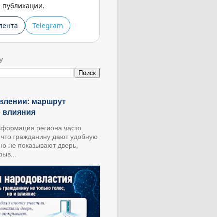
публикации.
лента
Telegram
У
влении: маршрут
о влияния
формация региона часто
, что гражданину дают удобную
 но не показывают дверь,
ыв...