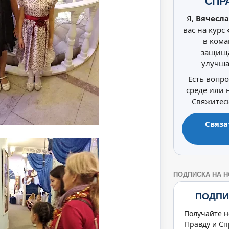
СПР
Я,
Вячесла
вас на курс
в кома
защища
улучша
Есть вопр
среде или
Свяжитесь
Связа
ПОДПИСКА НА 
ПОДПИ
Получайте н
Правду и Сп