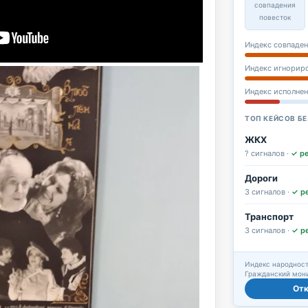
совпадения
повесток
Индекс совпаден
Индекс игнорир
Индекс исполне
ТОП КЕЙСОВ БЕ
ЖКХ
? сигналов ·
✓ р
Дороги
3 сигналов ·
✓ р
Транспорт
3 сигналов ·
✓ р
Индекс народност
Гражданский мони
От