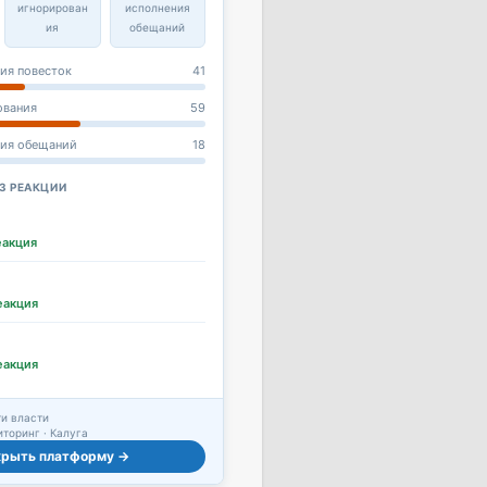
игнорирован
исполнения
ия
обещаний
ия повесток
41
ования
59
ния обещаний
18
З РЕАКЦИИ
еакция
еакция
еакция
и власти
торинг · Калуга
крыть платформу →