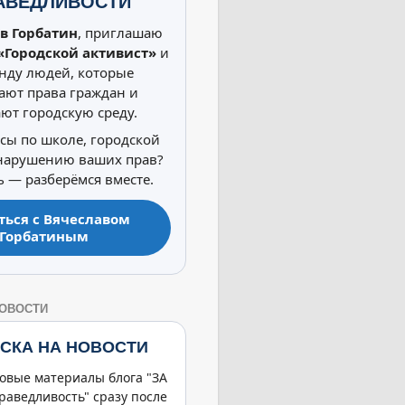
АВЕДЛИВОСТИ
в Горбатин
, приглашаю
«Городской активист»
и
нду людей, которые
ют права граждан и
ют городскую среду.
осы по школе, городской
 нарушению ваших прав?
 — разберёмся вместе.
ться с Вячеславом
Горбатиным
НОВОСТИ
СКА НА НОВОСТИ
овые материалы блога "ЗА
раведливость" сразу после