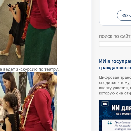
RSS-
ПОИСК ПО САЙТ
ИИ в госупра
гражданског
 ведет экскурсию по театру.
Цифровая транс
сводится к тому
кнопку участия,
которую она откр