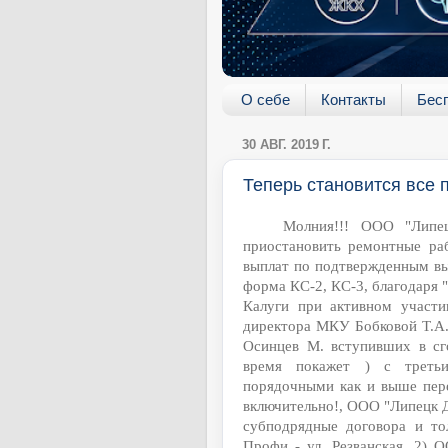
О себе
Контакты
Бес
30 АВГ. 2019 Г.
Теперь становится все 
Молния!!! ООО "Липец
приостановить ремонтные раб
выплат по подтвержденным в
форма КС-2, КС-3, благодаря 
Калуги при активном участи
директора МКУ Бобковой Т.А.
Осинцев М. вступивших в сг
время покажет ) с третьи
порядочными как и выше пере
включительно!, ООО "Липецк 
субподрядные договора и то
Профи - ул. Резванская. 2) 