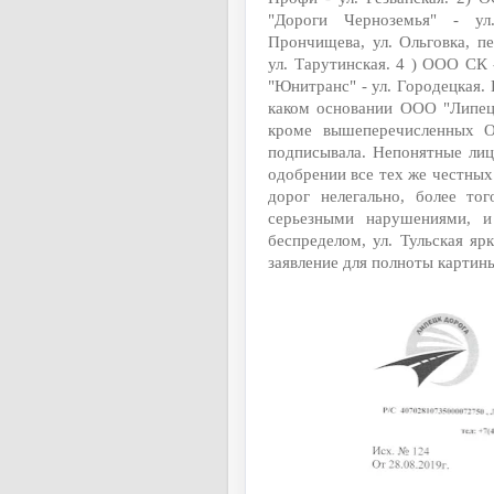
"Дороги Черноземья" - ул.
Прончищева, ул. Ольговка, пе
ул. Тарутинская. 4 ) ООО СК 
"Юнитранс" - ул. Городецкая. 
каком основании ООО "Липецк
кроме вышеперечисленных О
подписывала. Непонятные лиц
одобрении все тех же честны
дорог нелегально, более то
серьезными нарушениями, и
беспределом, ул. Тульская я
заявление для полноты картин