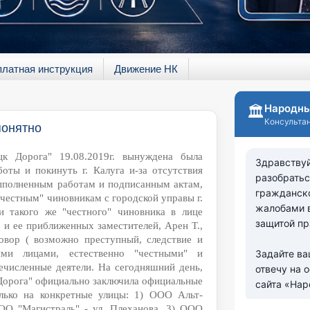
платная инструкция
Движение НК
понятно
к Дорога" 19.08.2019г. вынуждена была
оты и покинуть г. Калуга и-за отсутствия
ыполненным работам и подписанным актам,
"честным"
чиновникам с городской управы г.
и такого же "честного" чиновника в лице
 и ее приближенных заместителей, Арен Т.,
овор ( возможно преступный, следствие и
ми лицами, естественно "честными" и
численные деятели. На сегодняшний день,
Дорога" официально заключила официальные
лько на конкретные улицы: 1) ООО Альт-
ООО "Магистраль" - ул. Плеханова. 3) ООО