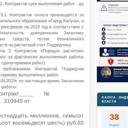
.2. Контрактов срок выполнения работ - до
 3.1. Контрактов оплата производится за
ипального образования «Город Калуга», а
рансферов на 2019 год в соответствии с
зательств, доведенными Заказчику
ных средств, путем безналичного
ств на расчетный счет Подрядчика.
ела 3 Контрактов «Порядок расчетов»
ату за фактически выполненные работы
 сдачи-приемки работ).
требованиями Контрактов Подрядчик
-приемку выполненных работ.
1.04.2019г. по настоящее время Заказчиком
 работы:
нтракт
№
______
КАЛУГА · ИН
1
310945
от
ВЛАСТИ
38
естнадцать миллионов, семьсот
ьсот восемьдесят шесть) руб.80
Индекс