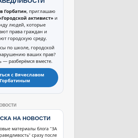
АВЕДЛИВОСТИ
в Горбатин
, приглашаю
«Городской активист»
и
нду людей, которые
ют права граждан и
ют городскую среду.
осы по школе, городской
 нарушению ваших прав?
 — разберёмся вместе.
ться с Вячеславом
Горбатиным
НОВОСТИ
СКА НА НОВОСТИ
овые материалы блога "ЗА
раведливость" сразу после