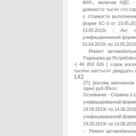
коп.,
включая НДС - 
девяносто тысяч сто сор
о стоимости выполненн
форме КС-3 от 13.05.201
13.05.2019г. ; Акт
унифицированной форме К
01.04.2019г. по 13.05.2019г
Ремонт автомобильн
Радищева до Ястребовско
-) 48 853 626 ( сорок вос
тысячи шестьсот двадцать ш
142
271 (восемь миллионов
один) руб.00коп.
Основание - Справка о 
унифицированной форме К
14.05.2019г. по 14.06.20
унифицированной форме К
14.05.2019г. по 14.06.2019г
-
Ремонт автомобильной