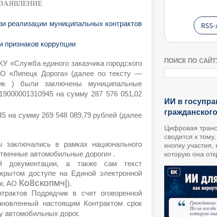
ЗАЯВЛЕНИЕ
ри реализации муниципальных контрактов
RSS-
 признаков коррупции
ПОИСК ПО САЙТ
МКУ «Служба единого заказчика городского
ОО «Липецк Дорога» (далее по тексту —
к ) были заключены муниципальные
19000001310945 на сумму 287 576 051,02
ИИ в госупра
гражданског
45 на сумму 269 548 089,79 рублей (далее
Цифровая транс
сводится к тому
ы заключались в рамках национального
кнопку участия,
ственные автомобильные дороги» .
которую она откр
й документации, а также сам текст
крытом доступе на Единой электронной
Ко8скопмч|
рг, АО
).
онтрактов Подрядчик в счет оговоренной
ановленный настоящим Контрактом срок
у автомобильных дорог.