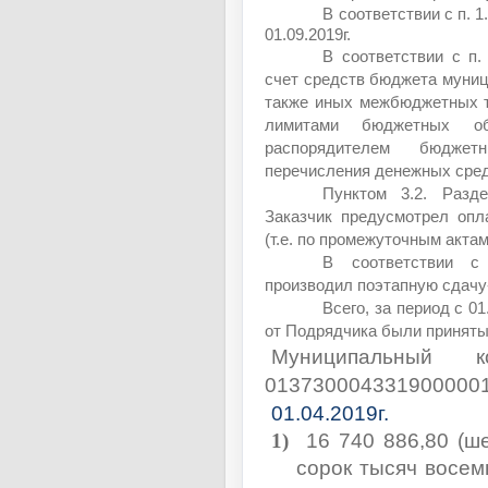
В соответствии с п. 1
01.09.2019г.
В соответствии с п.
счет средств бюджета муниц
также иных межбюджетных т
лимитами бюджетных обя
распорядителем бюджет
перечисления денежных сред
Пунктом 3.2. Разд
Заказчик предусмотрел опл
(т.е. по промежуточным актам
В соответствии с 
производил поэтапную сдачу
Всего, за период с 0
от Подрядчика были приняты
Муниципальный ко
013730004331900000
01.04.2019г.
1)
16 740 886,80 (ш
сорок тысяч восем