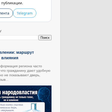
публикации.
лента
Telegram
У
влении: маршрут
о влияния
формация региона часто
, что гражданину дают удобную
 но не показывают дверь,
ыв...