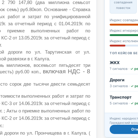
2 790 147,80 (два миллиона семьсот
совпадения
повесток
ок семь) руб.80коп. Основание - Справка
ых работ и затрат по унифицированной
Индекс совпаден
9г. за отчетный период с 01.04.2019г. по
Индекс игнорир
 о приемке выполненных работ по
С-2 от 13.05.2019г. за отчетный период с
Индекс исполне
.
ой дороги по ул. Тарутинская от ул.
ТОП КЕЙСОВ БЕ
й развязки в г. Калуга.
ЖКХ
емь миллионов, восемьсот пятьдесят три
? сигналов ·
✓ р
включая НДС - 8
есть) руб.00 коп.,
Дороги
 сто сорок две тысячи двести семьдесят
3 сигналов ·
✓ р
стоимости выполненных работ и затрат по
Транспорт
5 сигналов ·
✓ р
С-3 от 14.06.2019г. за отчетный период с
19г. ; Акты о приемке выполненных работ по
С-2 от 14.06.2019г. за отчетный период с
Индекс народност
Гражданский мони
.:
От
 дороги по ул. Прончищева в г. Калуга. (