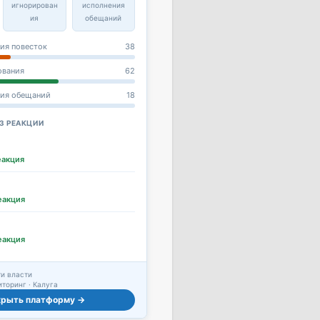
игнорирован
исполнения
ия
обещаний
ия повесток
38
ования
62
ния обещаний
18
З РЕАКЦИИ
еакция
еакция
еакция
и власти
торинг · Калуга
крыть платформу →