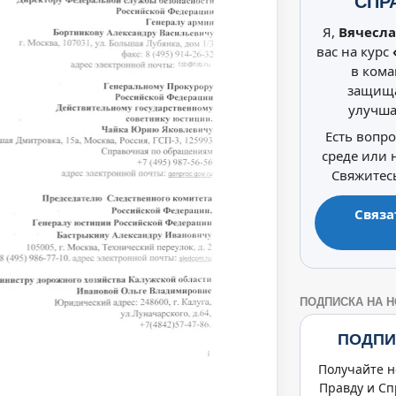
СПР
Я,
Вячесла
вас на курс
в кома
защища
улучша
Есть вопр
среде или
Свяжитесь
Связа
ПОДПИСКА НА 
ПОДПИ
Получайте н
Правду и Сп