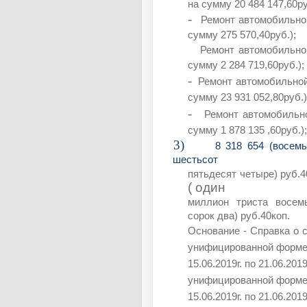
на сумму 20 484 147,60ру
-
Ремонт автомобильной 
сумму 275 570,40руб.);
Ремонт автомобильной
сумму 2 284 719,60руб.);
-
Ремонт автомобильной д
сумму 23 931 052,80руб.)
-
Ремонт автомобильно
сумму 1 878 135 ,60руб.);
3)
8 318 654 (восем
шестьсот
пятьдесят четыре) руб.4
( один
миллион триста восем
сорок два) руб.40коп.
Основание - Справка о 
унифицированной форме К
15.06.2019г. по 21.06.20
унифицированной форме К
15.06.2019г. по 21.06.2019г