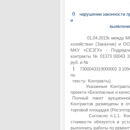
0
нарушении законности п
и
выявлении
01.04.2019г. между 
хозяйства» (Заказчик) и О
МКУ «СЕЗГХ» - Подрядчи
контракты № 01373 00043 3
руб. и №
1
7300043319000002
3 109
по
тексту- Контракты).
Указанные Контракт
проекта «Безопасные и каче
Полный пакет аукционно
Контрактов размещены в от
торговой площадке (Росэлто
Согласно п.1.1. К
стоимости обязуется в уст
выполнить работы по ремонт