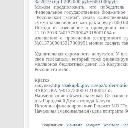
За 2019 год 1 209 000 руб+600 000руб.
Можем предположить, что победитель 
Федеральное государственное бюджетное 
"Российской газеты". снова Единственны
сумма заключенного контракта будут 600 00
Исходя из извещение о проведении элек
11.10.2018 №0137300043318001064 и
извещение о проведении электронного ау
№0137300043317000951 можно сделать так
Удивительная скромность депутатов. У вла
свои телеканалы, который тоже финансирую
миллионов бюджетных денег. Но Калужски
России это мало.
Кратк
закупке:
http://zakupki.gov.ru/epz/order/not
ЗАКУПКА №0137200001219004155
Наименование объекта закупки: Оказание
для Городской Думы города Калуги
Источник финансирования: Бюджет МО "Го
Начальная (максимальная) цена контракта 6
Поделиться:
ВКонтакте
Telegram
WhatsApp
Ко