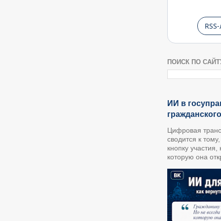
RSS-
ПОИСК ПО САЙТ
ИИ в госупра
гражданског
Цифровая транс
сводится к тому
кнопку участия,
которую она откр