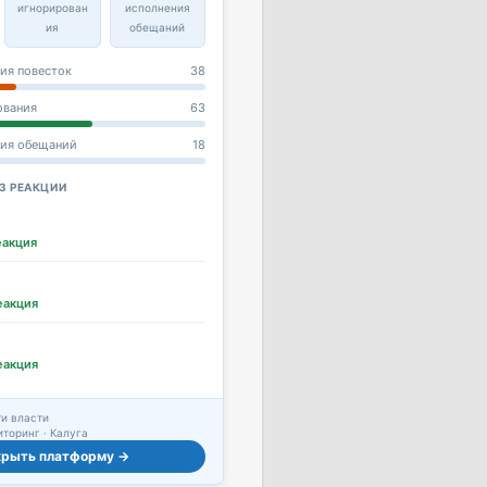
игнорирован
исполнения
ия
обещаний
ия повесток
38
ования
63
ния обещаний
18
З РЕАКЦИИ
еакция
еакция
еакция
и власти
торинг · Калуга
крыть платформу →