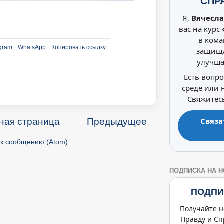
СПР
Я,
Вячесла
вас на курс
в кома
gram
WhatsApp
Копировать ссылку
защища
улучша
Есть вопр
среде или
Свяжитесь
Связа
ная страница
Предыдущее
к сообщению (Atom)
ПОДПИСКА НА 
ПОДПИ
Получайте н
Правду и Сп