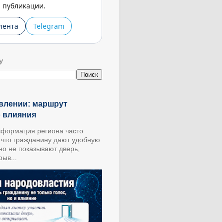
публикации.
лента
Telegram
У
влении: маршрут
о влияния
формация региона часто
, что гражданину дают удобную
 но не показывают дверь,
ыв...