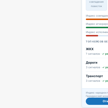
совпадения
повесток
Индекс совпаден
Индекс игнорир
Индекс исполне
ТОП КЕЙСОВ БЕ
ЖКХ
? сигналов ·
✓ р
Дороги
3 сигналов ·
✓ р
Транспорт
3 сигналов ·
✓ р
Индекс народност
Гражданский мони
От