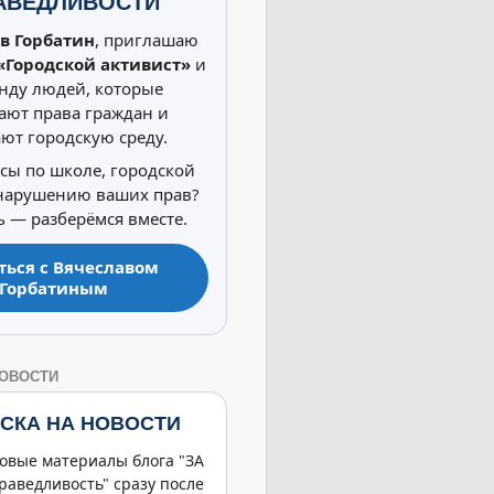
АВЕДЛИВОСТИ
в Горбатин
, приглашаю
«Городской активист»
и
нду людей, которые
ют права граждан и
ют городскую среду.
осы по школе, городской
 нарушению ваших прав?
 — разберёмся вместе.
ться с Вячеславом
Горбатиным
НОВОСТИ
СКА НА НОВОСТИ
овые материалы блога "ЗА
раведливость" сразу после