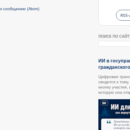
к сообщению (Atom)
RSS-
ПОИСК ПО САЙТ
ИИ в госупра
гражданског
Цифровая транс
сводится к тому
кнопку участия,
которую она откр