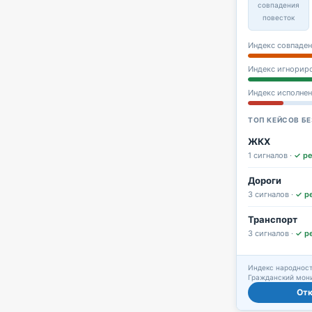
совпадения
повесток
Индекс совпаден
Индекс игнорир
Индекс исполне
ТОП КЕЙСОВ БЕ
ЖКХ
1 сигналов ·
✓ р
Дороги
3 сигналов ·
✓ р
Транспорт
3 сигналов ·
✓ р
Индекс народност
Гражданский мони
От