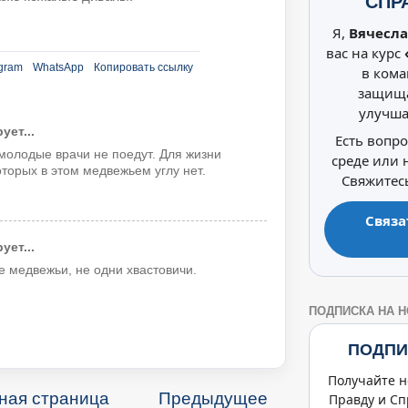
СПР
Я,
Вячесла
вас на курс
gram
WhatsApp
Копировать ссылку
в кома
защища
улучша
ет...
Есть вопр
молодые врачи не поедут. Для жизни
среде или
торых в этом медвежьем углу нет.
Свяжитесь
Связа
ет...
 медвежьи, не одни хвастовичи.
ПОДПИСКА НА 
ПОДПИ
Получайте н
ная страница
Предыдущее
Правду и Сп