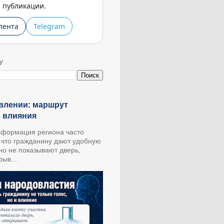
публикации.
лента
Telegram
У
влении: маршрут
о влияния
формация региона часто
, что гражданину дают удобную
 но не показывают дверь,
ыв...