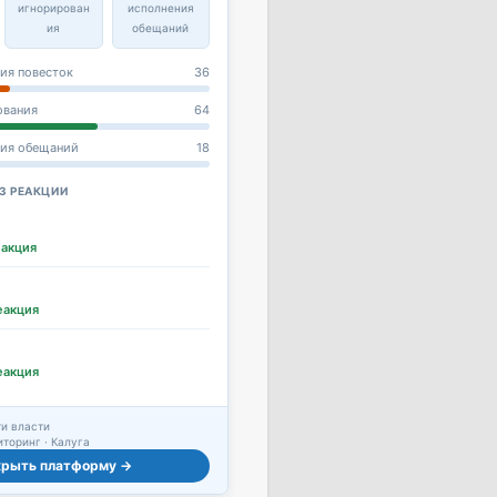
игнорирован
исполнения
ия
обещаний
ия повесток
36
ования
64
ния обещаний
18
З РЕАКЦИИ
еакция
еакция
еакция
и власти
торинг · Калуга
крыть платформу →