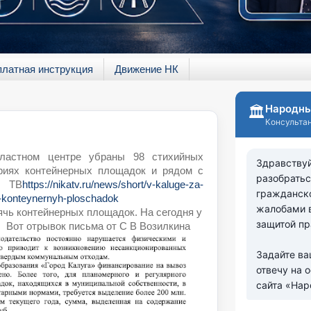
платная инструкция
Движение НК
ластном центре убраны 98 стихийных
риях контейнерных площадок и рядом с
А ТВ
https://nikatv.ru/news/short/v-kaluge-za-
o-konteynernyh-ploschadok
ячь контейнерных площадок. На сегодня у
. Вот отрывок письма от С В Возилкина