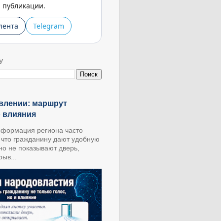
публикации.
лента
Telegram
У
влении: маршрут
о влияния
формация региона часто
, что гражданину дают удобную
 но не показывают дверь,
ыв...