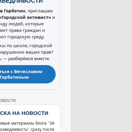
АВЕДЛИВОСТИ
в Горбатин
, приглашаю
«Городской активист»
и
нду людей, которые
ют права граждан и
ют городскую среду.
осы по школе, городской
 нарушению ваших прав?
 — разберёмся вместе.
ться с Вячеславом
Горбатиным
НОВОСТИ
СКА НА НОВОСТИ
овые материалы блога "ЗА
раведливость" сразу после