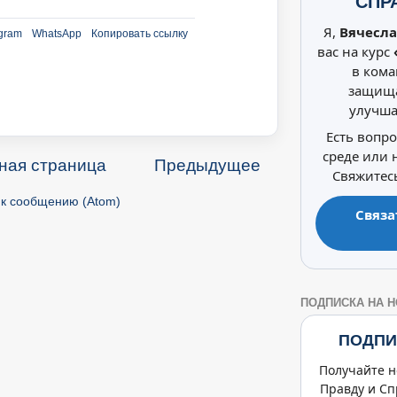
СПР
Я,
Вячесла
gram
WhatsApp
Копировать ссылку
вас на курс
в кома
защища
улучша
Есть вопр
среде или
ная страница
Предыдущее
Свяжитесь
к сообщению (Atom)
Связа
ПОДПИСКА НА 
ПОДПИ
Получайте н
Правду и Сп