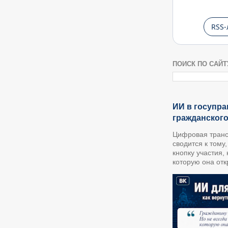
RSS-
ПОИСК ПО САЙТ
ИИ в госупра
гражданског
Цифровая транс
сводится к тому
кнопку участия,
которую она откр