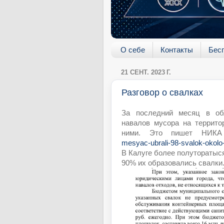
О себе
Контакты
Бес
21 СЕНТ. 2023 Г.
Разговор о свалках
За последний месяц в об
навалов мусора на террито
ними. Это пишет НИК
mesyac-ubrali-98-svalok-okol
В Калуге более полуторатыс
90% их образовались свалки