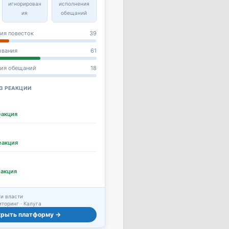
игнорирован
исполнения
ия
обещаний
ия повесток
39
ования
61
ния обещаний
18
З РЕАКЦИИ
еакция
еакция
еакция
и власти
торинг · Калуга
крыть платформу →