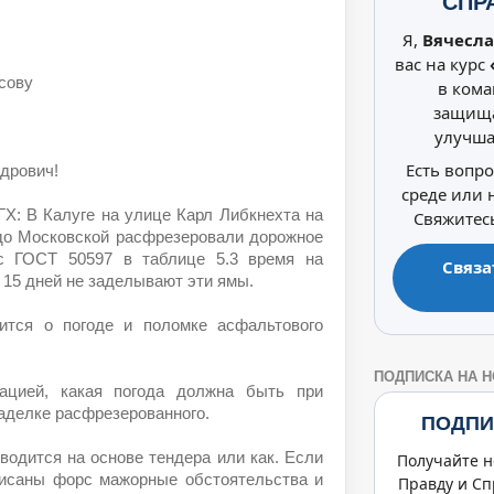
СПР
Я,
Вячесла
вас на курс
сову
в кома
защища
улучша
Есть вопр
дрович!
среде или
Х: В Калуге на улице Карл Либкнехта на
Свяжитесь
 до Московской расфрезеровали дорожное
 с ГОСТ 50597 в таблице 5.3 время на
Связа
 15 дней не заделывают эти ямы.
ится о погоде и поломке асфальтового
ПОДПИСКА НА 
ацией, какая погода должна быть при
заделке расфрезерованного.
ПОДПИ
водится на основе тендера или как. Если
Получайте н
писаны форс мажорные обстоятельства и
Правду и Сп