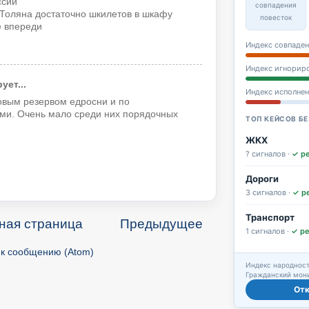
ссии
совпадения
у Толяна достаточно шкилетов в шкафу
повесток
е впереди
Индекс совпаден
Индекс игнорир
ет...
Индекс исполне
овым резервом едросни и по
ями. Очень мало среди них порядочных
ТОП КЕЙСОВ БЕ
ЖКХ
? сигналов ·
✓ р
Дороги
3 сигналов ·
✓ р
Транспорт
ная страница
Предыдущее
1 сигналов ·
✓ р
к сообщению (Atom)
Индекс народност
Гражданский мони
От