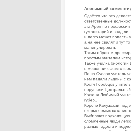
Анонимный комментиру
Сдаётся что это делает
ответственные должнос
эта Арен по профессии 
гуманитарий и вряд ли 
и легко может попасть в
а на неё свалят и тут т
манипулировать
Таким образом дрессир
простым учителем исто
Также училка биологии 
в мошенническим отъем
Паша Суслов учитель че
нем падали льдины с к
Костя Горобцов учител
порушили Центральный
Колюня Любимый учител
губер..
Короче Калужский пед э
окормляемых сатанист
Выбирают подходящую к
сломленные люди легко
разные гадости и подло