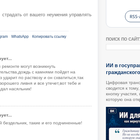
 страдать от вашего неумения управлять
RSS-
gram
WhatsApp
Копировать ссылку
ПОИСК ПО САЙТ
ет...
ИИ в госупра
 ремонте могут возникнуть
ельства,дождь с камнями пойдет на
гражданског
 ударит по раствозу и он схватиться,так
Цифровая транс
зорошего ливня и все утечет,вот тебе и
сводится к тому
дал насяльник!
кнопку участия,
которую она откр
ет...
й бездельник, такие и его подчиненные!