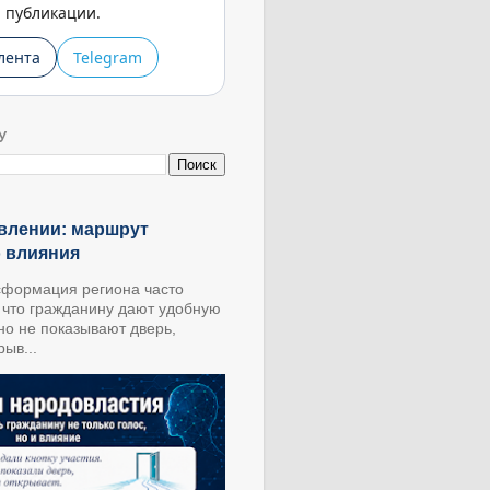
публикации.
лента
Telegram
У
влении: маршрут
о влияния
формация региона часто
, что гражданину дают удобную
 но не показывают дверь,
ыв...