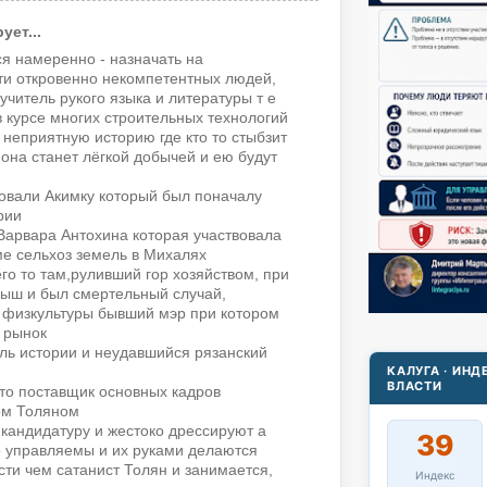
ет...
ся намеренно - назначать на
ти откровенно некомпетентных людей,
учитель рукого языка и литературы т е
в курсе многих строительных технологий
 неприятную историю где кто то стыбзит
о она станет лёгкой добычей и ею будут
овали Акимку который был поначалу
рии
Варвара Антохина которая участвовала
е сельхоз земель в Михалях
го то там,руливший гор хозяйством, при
рыш и был смертельный случай,
ь физкультуры бывший мэр при котором
 рынок
ь истории и неудавшийся рязанский
КАЛУГА · ИН
ВЛАСТИ
то поставщик основных кадров
ом Толяном
андидатуру и жестоко дрессируют а
39
 управляемы и их руками делаются
сти чем сатанист Толян и занимается,
Индекс