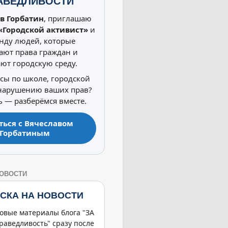
АВЕДЛИВОСТИ
в Горбатин
, приглашаю
«Городской активист»
и
нду людей, которые
ют права граждан и
ют городскую среду.
осы по школе, городской
 нарушению ваших прав?
 — разберёмся вместе.
ться с Вячеславом
Горбатиным
НОВОСТИ
СКА НА НОВОСТИ
овые материалы блога "ЗА
раведливость" сразу после