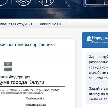
платная инструкция
Движение НК
роизростанием борьщевика