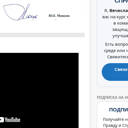
СПР
Я,
Вячесла
вас на курс
в кома
защища
улучша
Есть вопр
среде или
Свяжитесь
Связа
ПОДПИСКА НА 
ПОДПИ
Получайте н
Правду и Сп