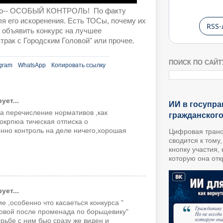
сано-- ОСОБЫЙ КОНТРОЛЬ! По факту
ля его искоренения. Есть ТОСы, почему их
RSS-
. объявить конкурс на лучшее
трак с Городским Головой" или прочее.
ПОИСК ПО САЙТ
gram
WhatsApp
Копировать ссылку
ет...
ИИ в госупра
а перечисление нормативов ,как
гражданског
окрпюа тическая отписка о
нно контроль на деле ничего,хорошая
Цифровая транс
сводится к тому
кнопку участия,
которую она откр
ет...
 ,особенно что касаеться конкурса "
ловой после променада по борьщевику"
орьбе с ним быо сразу же виден и