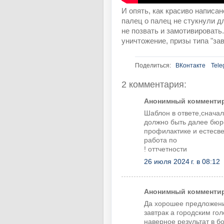
И опять, как красиво напи
палец о палец не стукнули д
не позвать и замотивировать
уничтожение, призы типа "зав
Поделиться:
ВКонтакте
Tele
2 комментария:
Анонимный комментиру
Шаблон в ответе,сначал
должно быть далее бюр
профилактике и естесве
работа по
! оттчетности
26 июля 2024 г. в 08:12
Анонимный комментиру
Да хорошее предложение
завтрак а городским го
наверное результат в б