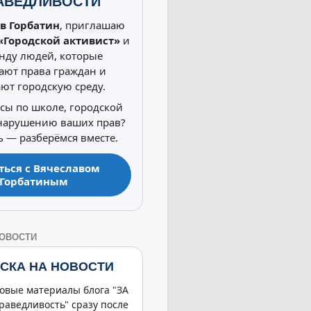
АВЕДЛИВОСТИ
в Горбатин
, приглашаю
«Городской активист»
и
нду людей, которые
ют права граждан и
ют городскую среду.
осы по школе, городской
 нарушению ваших прав?
 — разберёмся вместе.
ться с Вячеславом
Горбатиным
НОВОСТИ
СКА НА НОВОСТИ
овые материалы блога "ЗА
раведливость" сразу после