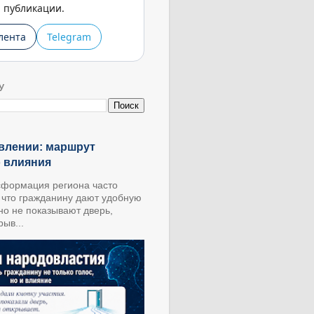
публикации.
лента
Telegram
У
влении: маршрут
о влияния
формация региона часто
, что гражданину дают удобную
 но не показывают дверь,
ыв...