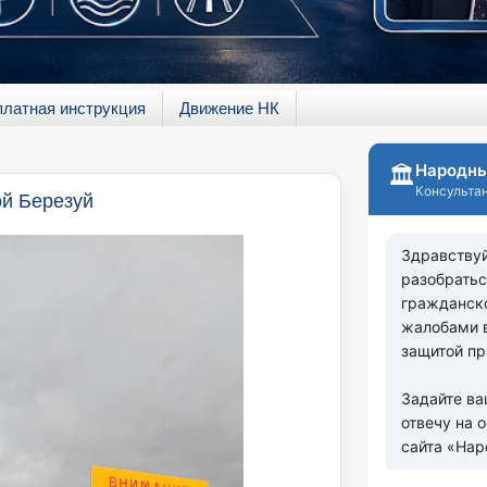
платная инструкция
Движение НК
ой Березуй