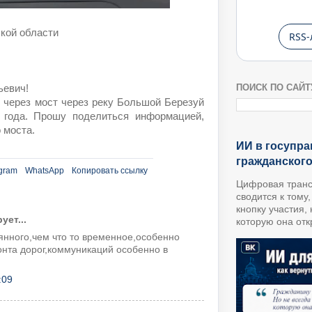
ской области
RSS-
ПОИСК ПО САЙТ
ьевич!
 через мост через реку Большой Березуй
 года. Прошу поделиться информацией,
 моста.
ИИ в госупра
гражданског
gram
WhatsApp
Копировать ссылку
Цифровая транс
сводится к тому
кнопку участия,
ет...
которую она откр
янного,чем что то временное,особенно
онта дорог,коммуникаций особенно в
:09