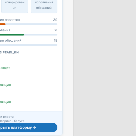
игнорирован
исполнения
ия
обещаний
ия повесток
39
ования
61
ния обещаний
18
З РЕАКЦИИ
еакция
еакция
еакция
и власти
торинг · Калуга
крыть платформу →