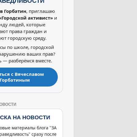
АВЕДЛИВОСТИ
в Горбатин
, приглашаю
«Городской активист»
и
нду людей, которые
ют права граждан и
ют городскую среду.
осы по школе, городской
 нарушению ваших прав?
 — разберёмся вместе.
ться с Вячеславом
Горбатиным
НОВОСТИ
СКА НА НОВОСТИ
овые материалы блога "ЗА
раведливость" сразу после