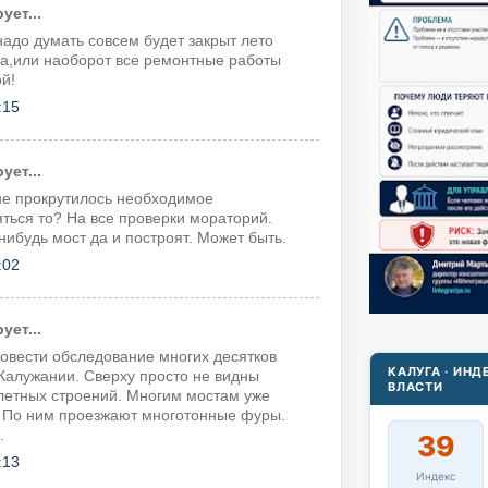
ет...
,надо думать совсем будет закрыт лето
ма,или наоборот все ремонтные работы
ой!
:15
ет...
е прокрутилось необходимое
яться то? На все проверки мораторий.
нибудь мост да и построят. Может быть.
:02
ет...
овести обследование многих десятков
КАЛУГА · ИН
Калужании. Сверху просто не видны
ВЛАСТИ
летных строений. Многим мостам уже
. По ним проезжают многотонные фуры.
.
39
:13
Индекс