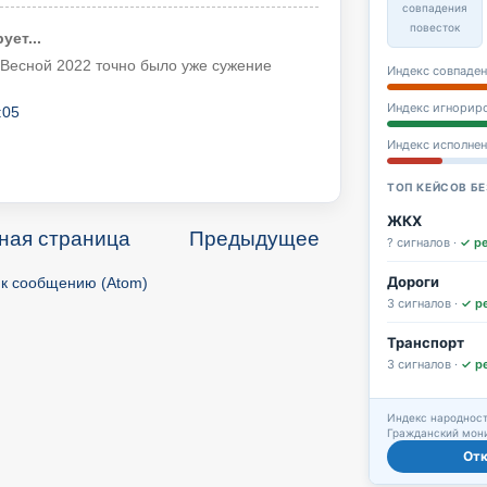
совпадения
повесток
ет...
. Весной 2022 точно было уже сужение
Индекс совпаден
Индекс игнорир
:05
Индекс исполне
ТОП КЕЙСОВ БЕ
ЖКХ
ная страница
Предыдущее
? сигналов ·
✓ р
Дороги
к сообщению (Atom)
3 сигналов ·
✓ р
Транспорт
3 сигналов ·
✓ р
Индекс народност
Гражданский мони
От