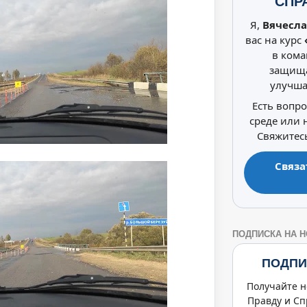
СПР
Я,
Вячесла
вас на курс
в кома
защища
улучша
Есть вопр
среде или
Свяжитесь
Связа
ПОДПИСКА НА 
ПОДПИ
Получайте н
Правду и Сп