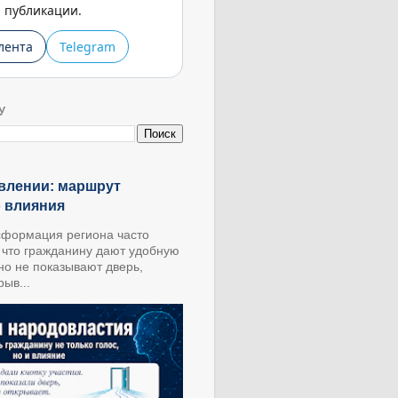
публикации.
лента
Telegram
У
влении: маршрут
о влияния
формация региона часто
, что гражданину дают удобную
 но не показывают дверь,
ыв...