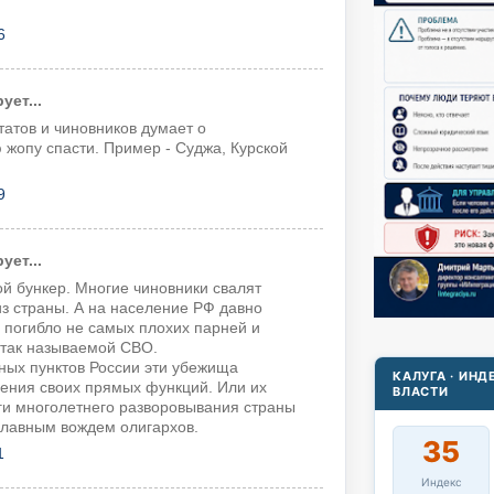
6
ет...
татов и чиновников думает о
жопу спасти. Пример - Суджа, Курской
9
ет...
вой бункер. Многие чиновники свалят
з страны. А на население РФ давно
 погибло не самых плохих парней и
 так называемой СВО.
ных пунктов России эти убежища
КАЛУГА · ИН
ения своих прямых функций. Или их
ВЛАСТИ
ги многолетнего разворовывания страны
главным вождем олигархов.
35
1
Индекс