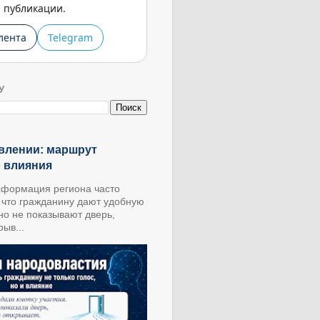
публикации.
лента
Telegram
У
влении: маршрут
о влияния
формация региона часто
, что гражданину дают удобную
 но не показывают дверь,
ыв...