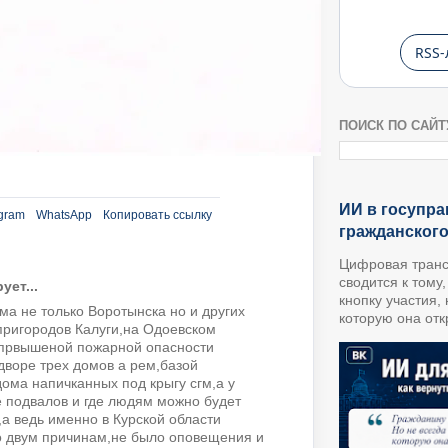
RSS-
ПОИСК ПО САЙТ
ИИ в госупра
gram
WhatsApp
Копировать ссылку
гражданског
Цифровая транс
сводится к тому
ет...
кнопку участия,
ма не только Воротынска но и других
которую она откр
пригородов Калуги,на Одоевском
 првышеной пожарной опасности
дворе трех домов а рем,базой
дома напичканных под крыгу сгм,а у
е подвалов и где людям можно будет
,а ведь именно в Курской области
о двум причинам,не было оповещения и