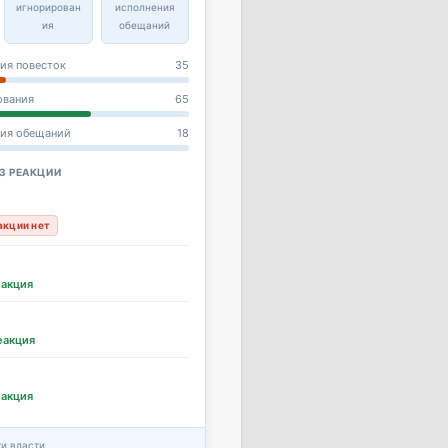
игнорирован
исполнения
ия
обещаний
ия повесток
35
ования
65
ния обещаний
18
З РЕАКЦИИ
акции нет
еакция
еакция
еакция
и власти