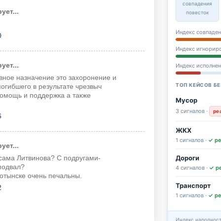
совпадения
ет...
повесток
Индекс совпаден
0
Индекс игнорир
ет...
Индекс исполне
вное назначение это захоронение и
ТОП КЕЙСОВ БЕ
огибшего в результате чрезвыч
помощь и поддержка а также
Мусор
3 сигналов ·
ре
6
ЖКХ
1 сигналов ·
✓ р
ет...
Дороги
 сама Литвинова? С подругами-
подвал?
4 сигналов ·
✓ р
отынске очень печальны.
Транспорт
2
1 сигналов ·
✓ р
Индекс народност