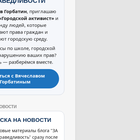
АВЕДЛИВОСТИ
в Горбатин
, приглашаю
«Городской активист»
и
нду людей, которые
ют права граждан и
ют городскую среду.
осы по школе, городской
 нарушению ваших прав?
 — разберёмся вместе.
ться с Вячеславом
Горбатиным
НОВОСТИ
СКА НА НОВОСТИ
овые материалы блога "ЗА
раведливость" сразу после