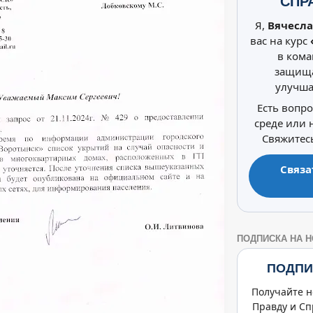
СПР
Я,
Вячесла
вас на курс
в кома
защища
улучша
Есть вопр
среде или
Свяжитесь
Связа
ПОДПИСКА НА 
ПОДПИ
Получайте н
Правду и Сп