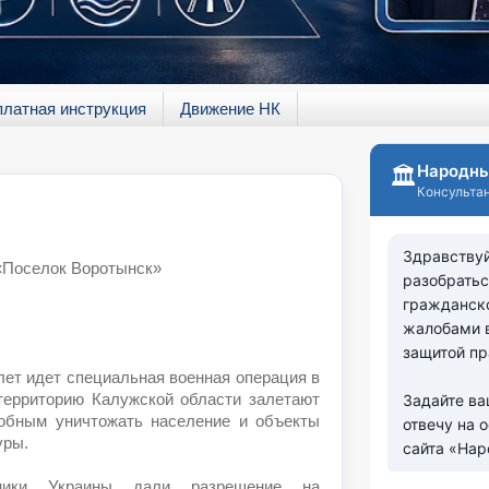
платная инструкция
Движение НК
 «Поселок Воротынск»
лет идет специальная военная операция в
 территорию Калужской области залетают
обным уничтожать население и объекты
уры.
ники Украины дали разрешение на