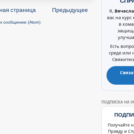
СПР
ная страница
Предыдущее
Я,
Вячесла
вас на курс
к сообщению (Atom)
в кома
защища
улучша
Есть вопр
среде или
Свяжитесь
Связа
ПОДПИСКА НА 
ПОДПИ
Получайте н
Правду и Сп