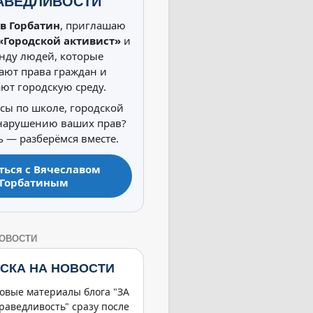
АВЕДЛИВОСТИ
в Горбатин
, приглашаю
«Городской активист»
и
нду людей, которые
ют права граждан и
ют городскую среду.
осы по школе, городской
 нарушению ваших прав?
 — разберёмся вместе.
ться с Вячеславом
Горбатиным
НОВОСТИ
СКА НА НОВОСТИ
овые материалы блога "ЗА
раведливость" сразу после