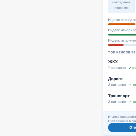
совпадения
повесток
Индекс совпаден
Индекс игнорир
Индекс исполне
ТОП КЕЙСОВ БЕ
ЖКХ
? сигналов ·
✓ р
Дороги
3 сигналов ·
✓ р
Транспорт
3 сигналов ·
✓ р
Индекс народност
Гражданский мони
От