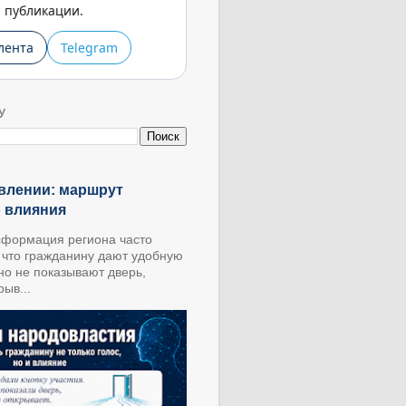
публикации.
лента
Telegram
У
влении: маршрут
о влияния
формация региона часто
, что гражданину дают удобную
 но не показывают дверь,
ыв...