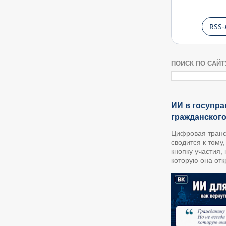
RSS-
ПОИСК ПО САЙТ
ИИ в госупра
гражданског
Цифровая транс
сводится к тому
кнопку участия,
которую она откр