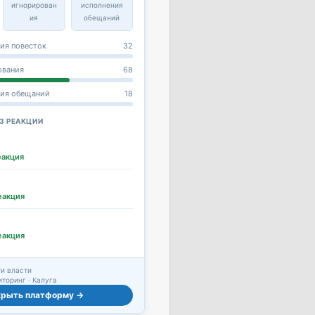
игнорирован
исполнения
ия
обещаний
ия повесток
32
ования
68
ния обещаний
18
З РЕАКЦИИ
еакция
еакция
еакция
и власти
торинг · Калуга
крыть платформу →