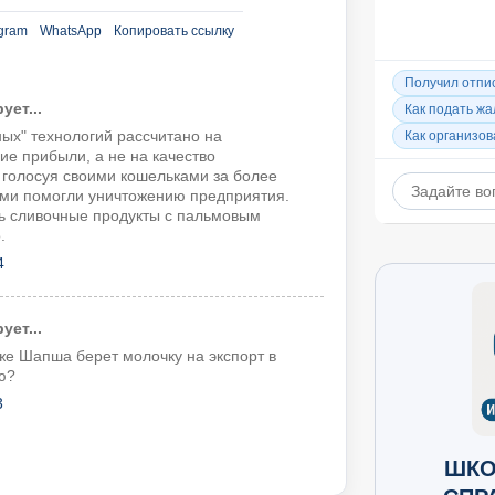
gram
WhatsApp
Копировать ссылку
ет...
ых" технологий рассчитано на
е прибыли, а не на качество
 голосуя своими кошельками за более
ми помогли уничтожению предприятия.
ть сливочные продукты с пальмовым
.
4
ет...
 же Шапша берет молочку на экспорт в
ю?
3
ШКО