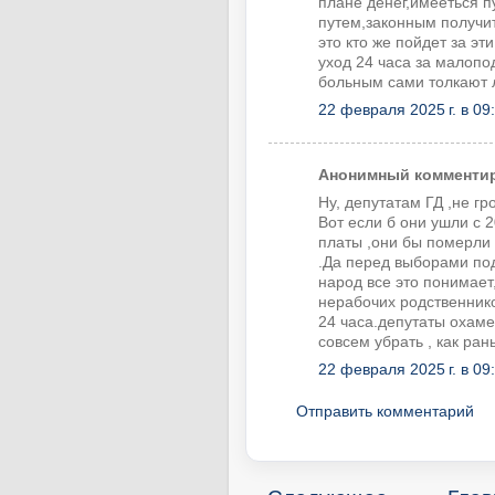
плане денег,имееться п
путем,законным получи
это кто же пойдет за э
уход 24 часа за малоп
больным сами толкают 
22 февраля 2025 г. в 09
Анонимный комментиру
Ну, депутатам ГД ,не гр
Вот если б они ушли с 
платы ,они бы померли 
.Да перед выборами под
народ все это понимает,
нерабочих родственнико
24 часа.депутаты охам
совсем убрать , как ра
22 февраля 2025 г. в 09
Отправить комментарий