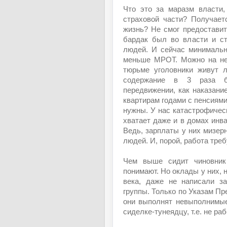
Что это за маразм власти,
страховой части? Получает
жизнь? Не смог предоставит
бардак был во власти и ст
людей. И сейчас минимальн
меньше МРОТ. Можно на неё
тюрьме уголовники живут л
содержание в 3 раза б
передвижении, как наказани
квартирам годами с пенсиями 
нужны. У нас катастрофическ
хватает даже и в домах инв
Ведь, зарплаты у них мизер
людей. И, порой, работа тре
Чем выше сидит чиновник
понимают. Но оклады у них, 
века, даже не написали за
группы. Только по Указам Пр
они выполнят невыполнимые
сиделке-тунеядцу, т.е. не р