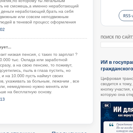
унктик,по которому ты легальным
ть не сможешь,а именно неработающий
ти деньги неработающий,брать на себя
RSS-
одвижным или совсем неподвижным
людей в теневой процесс оформления
:02
ПОИСК ПО САЙТ
ет...
озит низкая пенсия, с таких то зарплат ?
20.000 тыс. Оклада или заработной
ИИ в госупра
сразу, а на свою пенсию, то поживут,
гражданског
суетились, пыль в глаза пустить, но
 и на 10.000 пусть наймут своих
Цифровая транс
в, ухаживать за больным, лежачим , все
сводится к тому
ели, немедленно нужно менять или
кнопку участия,
ньше на бесплатную основу.
которую она откр
:13