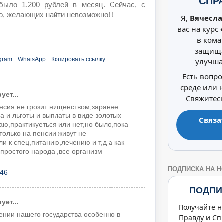
СПР
ыло 1.200 рублей в месяц. Сейчас, с
Но, желающих найти невозможно!!!
Я,
Вячесла
вас на курс
в кома
защища
gram
WhatsApp
Копировать ссылку
улучша
Есть вопр
среде или
ет...
Свяжитесь
нсия не грозит нищенством,заранее
а и льготы и выплаты в виде золотых
Связа
аю,практикуеться или нет,но было,пока
 только на пенсии живут не
и к спец,питанию,лечению и т,д а как
простого народа ,все организм
ПОДПИСКА НА 
:46
ПОДПИ
ет...
Получайте н
ении нашего государства особенно в
Правду и Сп