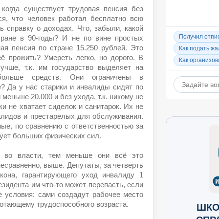
 когда существует трудовая пенсия без
ся, что человек работал бесплатно всю
ь справку о доходах. Что, забыли, какой
ране в 90-годы? И не по вине простых
ая пенсия по стране 15.250 рублей. Это
 прожить? Умереть легко, но дорого. В
учше, т.к. им государство выделяет на
ольше средств. Они ограничены в
е? Да у нас старики и инвалиды сидят по
меньше 20.000 и без ухода, т.к. никому не
и не хватает сиделок и санитарок. Их не
алидов и престарелых для обслуживания.
ные, по сравнению с ответственностью за
бует больших физических сил.
 во власти, тем меньше они всё это
несравненно, выше. Депутаты, за четверть
кона, гарантирующего уход инвалиду 1
езидента им что-то может перепасть, если
 условия: сами создадут рабочее место
аботающему трудоспособного возраста.
ШКО