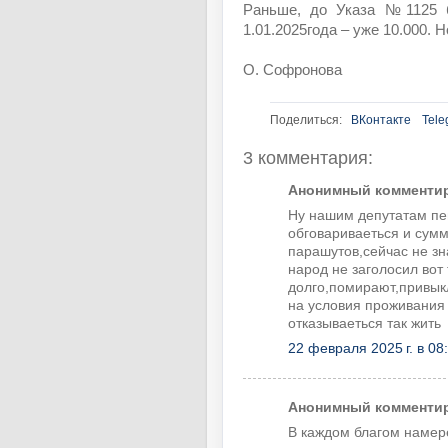
Раньше, до Указа №1125 б
1.01.2025года – уже 10.000. 
О. Софронова
Поделиться:
ВКонтакте
Tele
3 комментария:
Анонимный комментиру
Ну нашим депутатам пе
обговариваеться и сумм
парашутов,сейчас не зн
народ не заголосил вот
долго,помирают,привыкл
на условия проживания 
отказываеться так жить
22 февраля 2025 г. в 08
Анонимный комментиру
В каждом благом намер