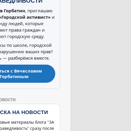
АВЕДЛИВОСТИ
в Горбатин
, приглашаю
«Городской активист»
и
нду людей, которые
ют права граждан и
ют городскую среду.
осы по школе, городской
 нарушению ваших прав?
 — разберёмся вместе.
ться с Вячеславом
Горбатиным
НОВОСТИ
СКА НА НОВОСТИ
овые материалы блога "ЗА
раведливость" сразу после