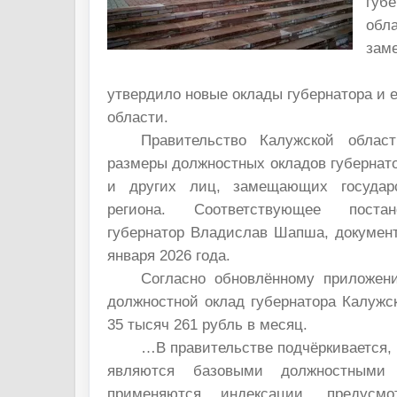
губ
об
заме
утвердило новые оклады губернатора и е
области.
Правительство Калужской облас
размеры должностных окладов губернато
и других лиц, замещающих государ
региона. Соответствующее поста
губернатор Владислав Шапша, документ
января 2026 года.
Согласно обновлённому приложен
должностной оклад губернатора Калужс
35 тысяч 261 рубль в месяц.
…В правительстве подчёркивается,
являются базовыми должностными
применяются индексации, предусмо