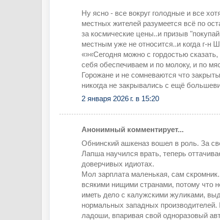
Ну ясно - все вокруг голодные и все хотя
местных жителей разумеется всё по ост
за космические цены..и призыв "покупай
местным уже не относится..и когда г-н 
«»«Сегодня можно с гордостью сказать,
себя обеспечиваем и по молоку, и по мяс
Горожане и не сомневаются что закрыт
никогда не закрывались с ещё большев
2 января 2026 г. в 15:20
Анонимный комментирует...
Обнинский ашкеназ вошел в роль. За св
Лапша научился врать, теперь оттачива
доверчивых идиотах.
Мол зарплата маленькая, сам скромник.
всякими нищими странами, потому что 
иметь дело с калужскими жуликами, в
нормальных западных производителей. 
ладоши, впаривая свой одноразовый ав