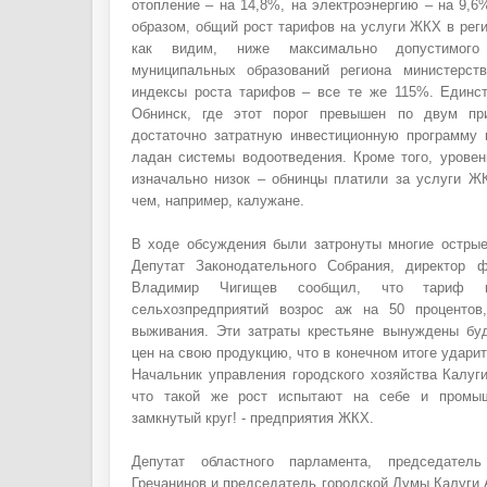
отопление – на 14,8%, на электроэнергию – на 9,6%
образом, общий рост тарифов на услуги ЖКХ в реги
как видим, ниже максимально допустимого
муниципальных образований региона министерст
индексы роста тарифов – все те же 115%. Единс
Обнинск, где этот порог превышен по двум пр
достаточно затратную инвестиционную программу
ладан системы водоотведения. Кроме того, уров
изначально низок – обнинцы платили за услуги Ж
чем, например, калужане.
В ходе обсуждения были затронуты многие острые
Депутат Законодательного Собрания, директор 
Владимир Чигищев сообщил, что тариф н
сельхозпредприятий возрос аж на 50 процентов
выживания. Эти затраты крестьяне вынуждены бу
цен на свою продукцию, что в конечном итоге удари
Начальник управления городского хозяйства Калуг
что такой же рост испытают на себе и промыш
замкнутый круг! - предприятия ЖКХ.
Депутат областного парламента, председател
Гречанинов и председатель городской Думы Калуги