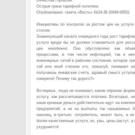
Вячеслав Горбатин.
Острые грани тарифной политики
Опубликовано: газета «Весть» №34-36 (6848-6850)
Инициативы по контролю за ростом цен на услуг
столом.
Знаменующий начало очередного года рост тарифо
услуги вроде бы не должен становиться для росс
цен неизбежно. Оно обусловлено как объек
процессами, в том числе инфляцией, так и не
инженерных сетей в рабочем состоянии, которое тре
той или иной степени это, пожалуй, понимает к
получаешь январские счета, здравый смысл уступа
озверели! Почему так дорого?»
Во-первых, люди не понимают, каким образом форми
услугу, как рассчитываются платежи. Во-вторых, не
наши кровные деньги действительно идут на компе
предприятий, а не на выплаты так называемых б
наконец, в-третьих: потребитель, может быть, и н
более качественные услуги, но, увы, цены растут, а
ухудшается.