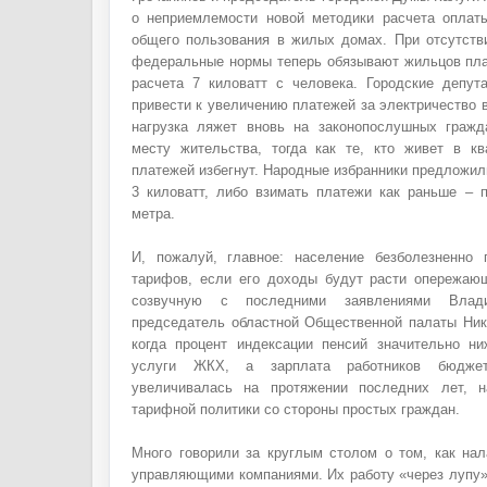
о неприемлемости новой методики расчета оплат
общего пользования в жилых домах. При отсутст
федеральные нормы теперь обязывают жильцов плат
расчета 7 киловатт с человека. Городские депут
привести к увеличению платежей за электричество в
нагрузка ляжет вновь на законопослушных гражд
месту жительства, тогда как те, кто живет в кв
платежей избегнут. Народные избранники предложил
3 киловатт, либо взимать платежи как раньше – п
метра.
И, пожалуй, главное: население безболезненно 
тарифов, если его доходы будут расти опережаю
созвучную с последними заявлениями Влади
председатель областной Общественной палаты Ник
когда процент индексации пенсий значительно н
услуги ЖКХ, а зарплата работников бюдж
увеличивалась на протяжении последних лет, 
тарифной политики со стороны простых граждан.
Много говорили за круглым столом о том, как нал
управляющими компаниями. Их работу «через лупу»