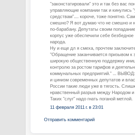
"законстатировали" это и так без вас пон
управляющие компании так и кинулись "
средствам".... короче, тоже понятно. С
смешно? Я вот думаю что не смешно и не
по-барабану. Депутаты своим попадание
корпус уже обеспечили себе безбедное
народа.
Ну и еще дл я смеха, прочтем заключит
"Обращение заканчивается призывом к 
широкую общественную поддержку иниц
контролю за ростом тарифов и деятель
коммунальных предприятий." ... ВЫВОД
и цинизм современных депутатов и власт
России такие люди уже в тягость. Сли
нравственный разрыв между Народом и 
Таких "слуг" надо гнать поганой метлой.
11 февраля 2011 г. в 23:01
Отправить комментарий