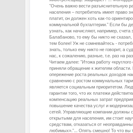
"Очень важно вести разъяснительную р
населения – потребитель имеет право зна
платит, он должен хоть как-то ориентир
коммунальной бухгалтерии." Если бы д
узнать, как начисляют, например, счета 
Балабаново, то ему бы никто не сказал
тем более! Уж не сомневайтесь - потреб
знать, только ему никто не говорит, а су
нас, к сожалению, разные, т.е. раз на раз
Читаем далее: "Итожа работу «круглого 
приняли обращение к жителям области. В
опережение роста реальных доходов на
сравнению с ростом коммунальных тари
является социальным приоритетом. Лю
гарантии того, что их платежи действите
компенсацию реальных затрат предприя
повышение качества услуг и модерниза
сетей. Управляющие компании должны с
открытыми для населения, им стоит нау
средствам, отказаться от неоправданны
любимых»."... Опять смешно! То что вы 