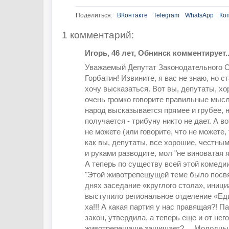
Поделиться:
ВКонтакте
Telegram
WhatsApp
Ко
1 комментарий:
Игорь, 46 лет, Обнинск комментирует..
Уважаемый Депутат Законодательного 
Горбатин! Извините, я вас не знаю, но с
хочу высказаться. Вот вы, депутаты, х
очень громко говорите правильные мысли
народ высказывается прямее и грубее, н
получается - трибуну никто не дает. А во
не можете (или говорите, что не можете, 
как вы, депутаты, все хорошие, честны
и руками разводите, мол "не виноватая я
А теперь по существу всей этой комедии
"Этой животрепещущей теме было посв
днях заседание «круглого стола», иници
выступило региональное отделение «Еди
ха!!! А какая партия у нас правящая?! 
закон, утвердила, а теперь еще и от нег
животрепещаще защищает? ... Молодцы!