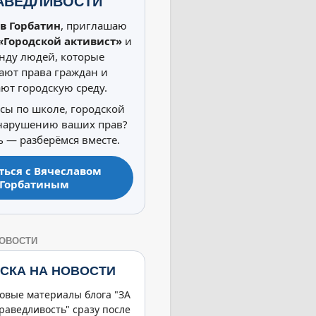
АВЕДЛИВОСТИ
в Горбатин
, приглашаю
«Городской активист»
и
нду людей, которые
ют права граждан и
ют городскую среду.
осы по школе, городской
 нарушению ваших прав?
 — разберёмся вместе.
ться с Вячеславом
Горбатиным
НОВОСТИ
СКА НА НОВОСТИ
овые материалы блога "ЗА
раведливость" сразу после