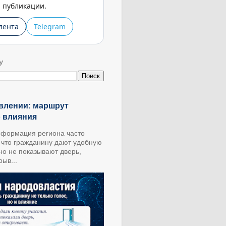
публикации.
лента
Telegram
У
влении: маршрут
о влияния
формация региона часто
, что гражданину дают удобную
 но не показывают дверь,
ыв...