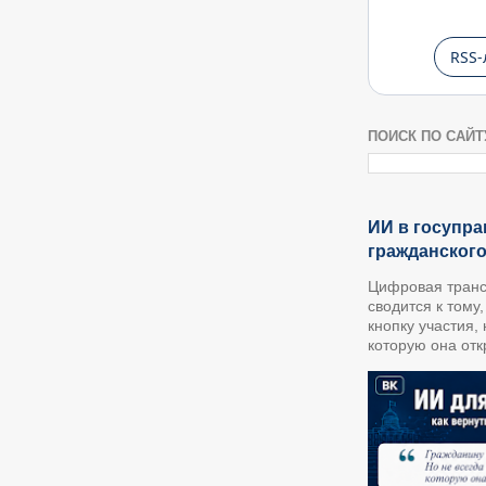
RSS-
ПОИСК ПО САЙТ
ИИ в госупра
гражданског
Цифровая транс
сводится к тому
кнопку участия,
которую она откр