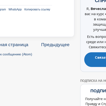
СПР
Я,
Вячесла
gram
WhatsApp
Копировать ссылку
вас на курс
в кома
защища
улучша
Есть вопр
среде или
ная страница
Предыдущее
Свяжитесь
к сообщению (Atom)
Связа
ПОДПИСКА НА 
ПОДПИ
Получайте н
Правду и Сп