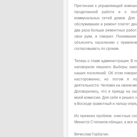
Претензии к управляющей компан
проделанной работе и о пол
коммунальных сетей домов. Для 
обслуживание и ремонт платят ден
два раза больше ремонтных работ. 
свои руки, я говорил. Понимание
объяснять населению с привлеч
согласовывать по срокам.
Теперь о главе администрации. В 
наговорили лишнего. Выборы зако
наших поселений. Об этом говори
настороженно, но потом я поч
деятельности. Человек на своем мес
Договорились, что я приеду на за
моей комиссии. Для себя я решил, 
в Восходе грамотный и лапшу опре
Из прежних проблем: очистные со
Министр Степанов обещал, а все не
Вячеслав Горбатин.