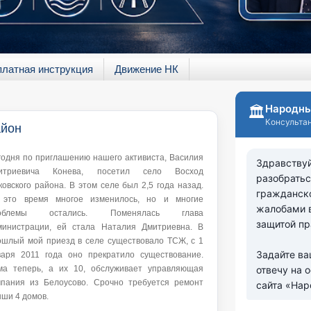
платная инструкция
Движение НК
айон
годня по приглашению нашего активиста, Василия
итриевича Конева, посетил село Восход
овского района. В этом селе был 2,5 года назад.
 это время многое изменилось, но и многие
облемы остались. Поменялась глава
министрации, ей стала Наталия Дмитриевна. В
ошлый мой приезд в селе существовало ТСЖ, с 1
варя 2011 года оно прекратило существование.
ма теперь, а их 10, обслуживает управляющая
мпания из Белоусово. Срочно требуется ремонт
ыши 4 домов.