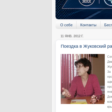
О себе
Контакты
Бес
11 ЯНВ. 2012 Г.
Поездка в Жуковский р
Се
Дм
Жук
За
пр
ад
пр
ян
До
ко
кр