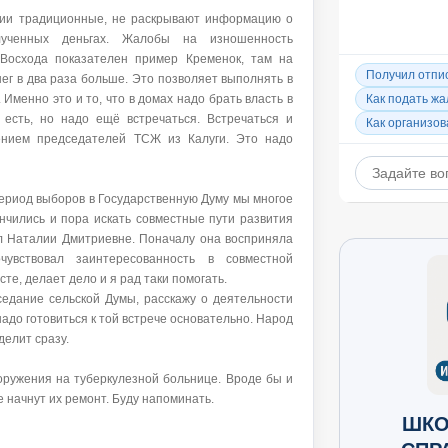
ии традиционные, не раскрывают информацию о
ученных деньгах. Жалобы на изношенность
Восхода показателен пример Кременок, там на
ег в два раза больше. Это позволяет выполнять в
Именно это и то, что в домах надо брать власть в
 есть, но надо ещё встречаться. Встречаться и
ением председателей ТСЖ из Калуги. Это надо
период выборов в Государственную Думу мы многое
нчились и пора искать совместные пути развития
л Наталии Дмитриевне. Поначалу она восприняла
увствовал заинтересованность в совместной
те, делает дело и я рад таки помогать.
седание сельской Думы, расскажу о деятельности
надо готовиться к той встрече основательно. Народ
делит сразу.
оружения на туберкулезной больнице. Вроде бы и
 начнут их ремонт. Буду напоминать.
ШКО