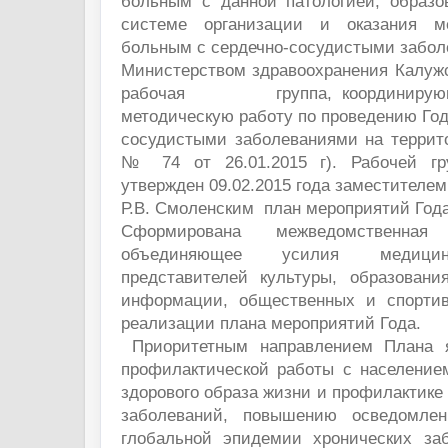
больным с данной патологией, образо
системе организации и оказания м
больным с сердечно-сосудистыми забол
Министерством здравоохранения Калужс
рабочая группа, координирующая
методическую работу по проведению Год
сосудистыми заболеваниями на террито
№ 74 от 26.01.2015 г). Рабочей гр
утвержден 09.02.2015 года заместителем
Р.В. Смоленским план мероприятий Года
Сформирована межведомственная
объединяющее усилия медицинс
представителей культуры, образовани
информации, общественных и спортив
реализации плана мероприятий Года.
Приоритетным направлением Плана я
профилактической работы с населени
здорового образа жизни и профилактике
заболеваний, повышению осведомле
глобальной эпидемии хронических за