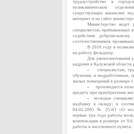
трудоустройство в горо
поликлиническом отделе
существующих вакансиях мед
интернет и на сайте министерст
Министерство ведет 
специалистов, прибывающих в
содействия добровольному
соотечественников, проживаю
В 2018 году в поликли
на работу фельдшер.
Для укомплектования 
кадрами в Калужской области 
-
специалистам, тр
обучения, и медработникам, 
жилых помещений в размере 11
-
производится опла
кредиту при приобретении жил
-
молодые специали
надбавку к окладу;
в соотве
04.02.2005 № 25-03 «О мол
первые три года работы моло
компенсация в размере от 9,6
работы и населенного пункта;