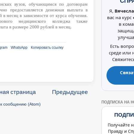
СПР
инских вузов, обучающимся по договорам
ячно предоставляется денежная выплата в
Я,
Вячесла
й в месяц в зависимости от курса обучения.
вас на курс
зового медицинского колледжа также
в кома
ата в размере 2000 рублей в месяц.
защища
улучша
Есть вопр
gram
WhatsApp
Копировать ссылку
среде или
Свяжитесь
Связа
ная страница
Предыдущее
ПОДПИСКА НА 
к сообщению (Atom)
ПОДПИ
Получайте н
Правду и Сп