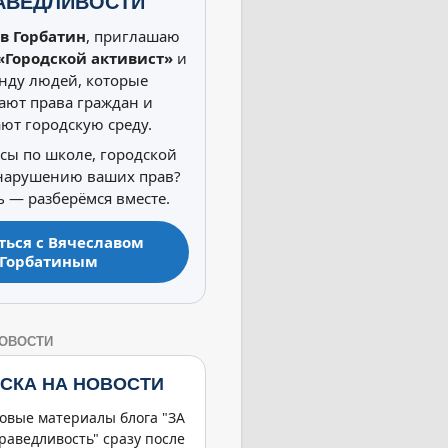
АВЕДЛИВОСТИ
в Горбатин
, приглашаю
«Городской активист»
и
нду людей, которые
ют права граждан и
ют городскую среду.
осы по школе, городской
 нарушению ваших прав?
 — разберёмся вместе.
ться с Вячеславом
Горбатиным
НОВОСТИ
СКА НА НОВОСТИ
овые материалы блога "ЗА
раведливость" сразу после