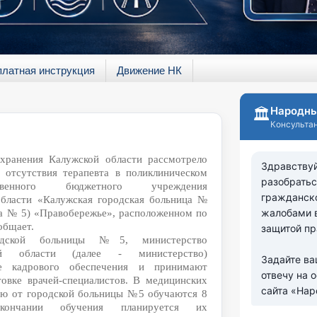
платная инструкция
Движение НК
хранения Калужской области рассмотрело
отсутствия терапевта в поликлиническом
ственного бюджетного учреждения
области «Калужская городская больница №
ица № 5) «Правобережье», расположенном по
ообщает.
одской больницы №5, министерство
ой области (далее - министерство)
е кадрового обеспечения и принимают
овке врачей-специалистов. В медицинских
ию от городской больницы №5 обучаются 8
окончании обучения планируется их