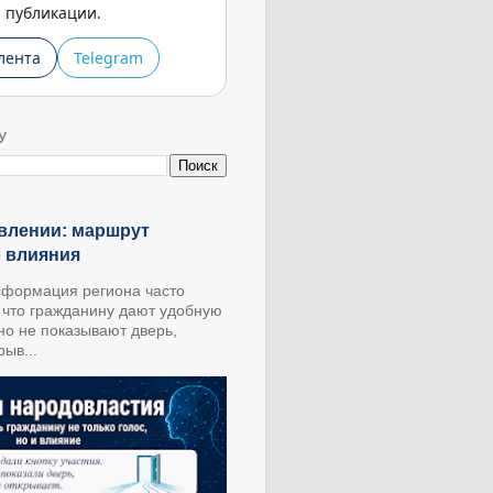
публикации.
лента
Telegram
У
влении: маршрут
о влияния
формация региона часто
, что гражданину дают удобную
 но не показывают дверь,
ыв...