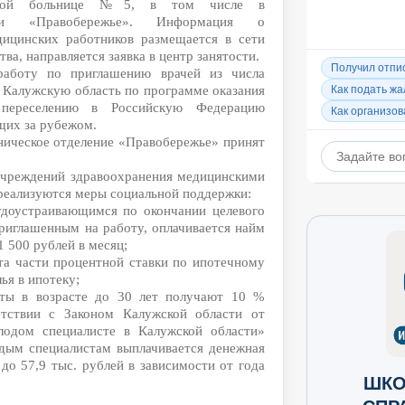
дской больнице №5, в том числе в
нии «Правобережье». Информация о
ицинских работников размещается в сети
ва, направляется заявка в центр занятости.
работу по приглашению врачей из числа
 Калужскую область по программе оказания
 переселению в Российскую Федерацию
щих за рубежом.
ническое отделение «Правобережье» принят
учреждений здравоохранения медицинскими
реализуются меры социальной поддержки:
удоустраивающимся по окончании целевого
приглашенным на работу, оплачивается найм
 500 рублей в месяц;
та части процентной ставки по ипотечному
ья в ипотеку;
сты в возрасте до 30 лет получают 10 %
тствии с Законом Калужской области от
одом специалисте в Калужской области»
дым специалистам выплачивается денежная
 до 57,9 тыс. рублей в зависимости от года
ШКО