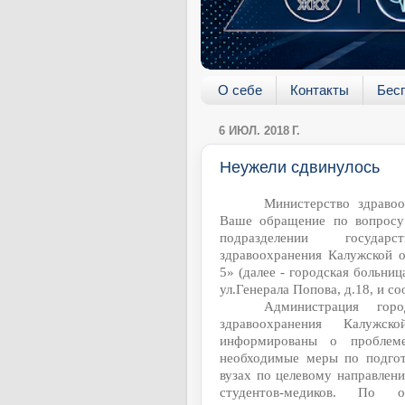
О себе
Контакты
Бес
6 ИЮЛ. 2018 Г.
Неужели сдвинулось
Министерство здравоо
Ваше обращение по вопросу 
подразделении государ
здравоохранения Калужской 
5» (далее - городская больн
ул.Генерала Попова, д.18, и с
Администрация гор
здравоохранения Калужск
информированы о проблем
необходимые меры по подгот
вузах по целевому направлен
студентов-медиков. По 