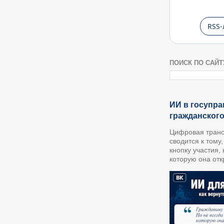
RSS-
ПОИСК ПО САЙТ
ИИ в госупра
гражданског
Цифровая транс
сводится к тому
кнопку участия,
которую она откр