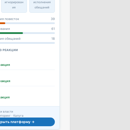
игнорирован
исполнения
ия
обещаний
ия повесток
39
ования
61
ния обещаний
18
З РЕАКЦИИ
еакция
еакция
еакция
и власти
торинг · Калуга
крыть платформу →