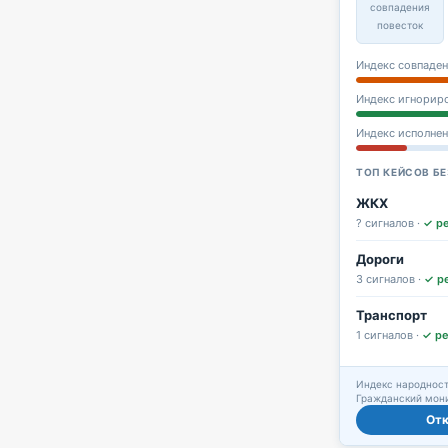
совпадения
повесток
Индекс совпаден
Индекс игнорир
Индекс исполне
ТОП КЕЙСОВ БЕ
ЖКХ
? сигналов ·
✓ р
Дороги
3 сигналов ·
✓ р
Транспорт
1 сигналов ·
✓ р
Индекс народност
Гражданский мони
От