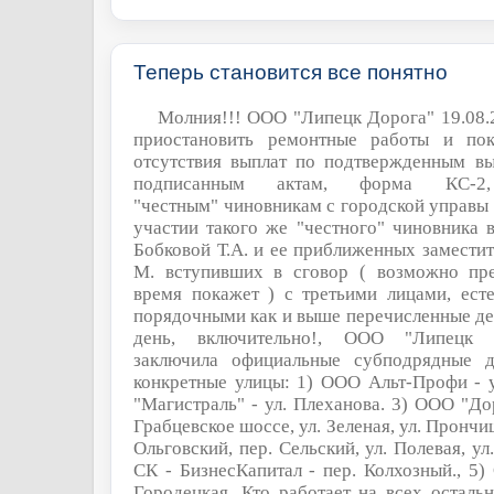
Теперь становится все понятно
Молния!!! ООО "Липецк Дорога" 19.08.
приостановить ремонтные работы и пок
отсутствия выплат по подтвержденным в
подписанным актам, форма КС-2,
"честным"
чиновникам с городской управы 
участии такого же "честного" чиновника
Бобковой Т.А. и ее приближенных заместит
М. вступивших в сговор ( возможно пре
время покажет ) с третьими лицами, ест
порядочными как и выше перечисленные де
день, включительно!, ООО "Липецк 
заключила официальные субподрядные д
конкретные улицы: 1) ООО Альт-Профи - у
"Магистраль" - ул. Плеханова. 3) ООО "До
Грабцевское шоссе, ул. Зеленая, ул. Прончищ
Ольговский, пер. Сельский, ул. Полевая, ул
СК - БизнесКапитал - пер. Колхозный., 5)
Городецкая. Кто работает на всех осталь