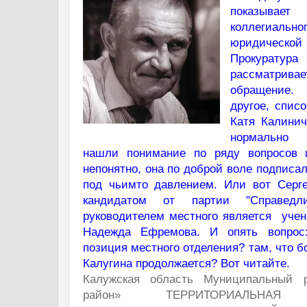
показывае
коллегиальног
юридической
Прокура
рассматрива
обращение. 
другое, спис
Катя Калинич
нормально 
нашли понимание по ряду вопросов 
непонятно, она по доброй воле подписа
под чьимто давлением. Или вот Серг
кандидатом от партии "Справедл
руководителем местного является учен
Надежда Ефремова. И опять вопрос:
позиция местного отделения? там, что б
Калугина продолжается? Вот читайте.
Калужская область Муниципальный 
район»
ТЕРРИТОРИАЛЬНАЯ