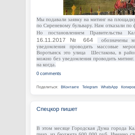
Мы подавали заявку на митинг на площадк
по Сиреневому бульвару. Нам отказали по 
Но постановлением Правительства К
16.11.2017 № 664
обозначены ме
уведомления проводить массовые ме
Воротынск это улица Шестакова, в район
можно без уведомления проводить митинг.
на когда.
0 comments
Поделиться:
ВКонтакте
Telegram
WhatsApp
Копиров
Спецкор пишет
В этом месяце Городская Дума города Кал
пиар, из бюджета 600 000 руб. Именно ст