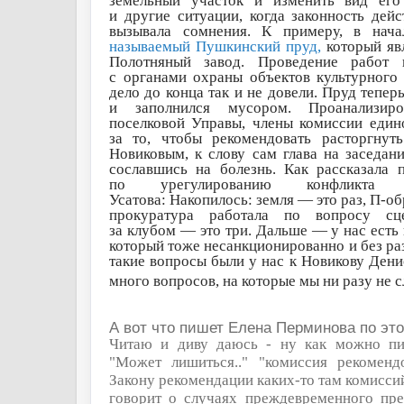
земельный участок и изменить вид его 
и другие ситуации, когда законность дей
вызывала сомнения. К примеру, в нач
называемый Пушкинский пруд,
который яв
Полотняный завод. Проведение работ 
с органами охраны объектов культурного 
дело до конца так и не довели. Пруд тепе
и заполнился мусором. Проанализиро
поселковой Управы, члены комиссии един
за то, чтобы рекомендовать расторгнут
Новиковым, к слову сам глава на заседани
сославшись на болезнь. Как рассказала 
по урегулированию конфликта 
Усатова:
Накопилось: земля — это раз, П-об
прокуратура работала по вопросу сц
за клубом — это три. Дальше — у нас есть
который тоже несанкционированно и без ра
такие вопросы были у нас к Новикову Дени
много вопросов, на которые мы ни разу не 
А вот что пишет Елена Перминова по это
Читаю и диву даюсь - ну как можно пис
"Может лишиться.." "комиссия рекомендо
Закону рекомендации каких-то там комиссий 
говорит о случаях преждевременного пр