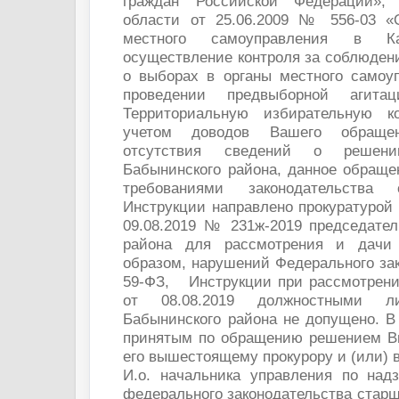
граждан Российской Федерации»,
области от 25.06.2009 № 556-03 «
местного самоуправления в Ка
осуществление контроля за соблюден
о выборах в органы местного самоуп
проведении предвыборной агита
Территориальную избирательную 
учетом доводов Вашего обращен
отсутствия сведений о решен
Бабынинского района, данное обраще
требованиями законодательства
Инструкции направлено прокуратурой
09.08.2019 № 231ж-2019 председате
района для рассмотрения и дач
образом, нарушений Федера
59-ФЗ,
Инструкции при рассмотрен
от 08.08.2019 должностными л
Бабынинского района не допущено.
В
принятым по обращению решением В
его вышестоящему прокурору и (или) 
И.о. начальника управления по над
федерального законодательства
старш