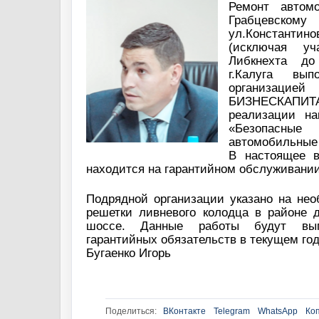
Ремонт автом
Грабцевс
ул.Константино
(исключая уч
Либкнехта до
г.Калуга вып
организа
БИЗНЕСКАП
реализации на
«Безопасные
автомобильные 
В настоящее в
находится на гарантийном обслуживании
Подрядной организации указано на нео
решетки ливневого колодца в районе д
шоссе. Данные работы будут вы
гарантийных обязательств в текущем год
Бугаенко Игорь
Поделиться:
ВКонтакте
Telegram
WhatsApp
Ко