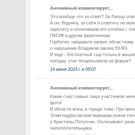
Анонимный комментирует...
Это вообще что за ответ? За Лапшу отв
А он, бедняга, за себя и ответить не мо
зарплату и оплачиваем его хотелки с по
ПМЭФ и другие развлечения.
Горбатин, направьте запрос областном
о нарушении Владиком закона 59-ФЗ.
И ещё - бпсплатный сыр только в мышел
поездку этих бездельников на форум?
14 июня 2024 г. в 09:07
Анонимный комментирует...
Какие счастливые лица участников нич
фото!
В области жопа, в городе тоже. Про мега
Этим педросовским мажорам нужна толь
у Кристины Потупчик. Оплачивают разв
налогоплательщики.