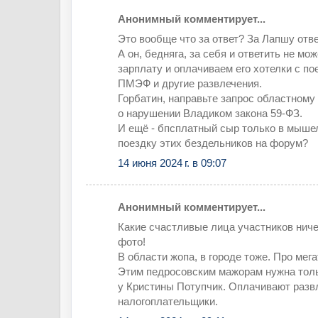
Анонимный комментирует...
Это вообще что за ответ? За Лапшу отв
А он, бедняга, за себя и ответить не мо
зарплату и оплачиваем его хотелки с по
ПМЭФ и другие развлечения.
Горбатин, направьте запрос областном
о нарушении Владиком закона 59-ФЗ.
И ещё - бпсплатный сыр только в мышел
поездку этих бездельников на форум?
14 июня 2024 г. в 09:07
Анонимный комментирует...
Какие счастливые лица участников нич
фото!
В области жопа, в городе тоже. Про мега
Этим педросовским мажорам нужна толь
у Кристины Потупчик. Оплачивают разв
налогоплательщики.