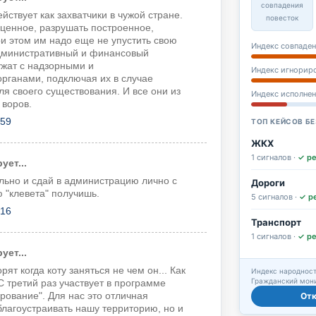
совпадения
йствует как захватчики в чужой стране.
повесток
 ценное, разрушать построенное,
и этом им надо еще не упустить свою
Индекс совпаден
дминистративный и финансовый
ужат с надзорными и
Индекс игнорир
рганами, подключая их в случае
ля своего существования. И все они из
Индекс исполне
 воров.
:59
ТОП КЕЙСОВ БЕ
ЖКХ
1 сигналов ·
✓ р
ет...
льно и сдай в администрацию лично с
Дороги
ю "клевета" получишь.
5 сигналов ·
✓ р
:16
Транспорт
1 сигналов ·
✓ р
ет...
рят когда коту заняться не чем он... Как
Индекс народност
Гражданский мони
 третий раз участвует в программе
От
ование". Для нас это отличная
благоустраивать нашу территорию, но и