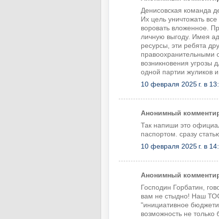
Денисовская команда де
Их цель уничтожать все
воровать вложенное. Пр
личную выгоду. Имея а
ресурсы, эти ребята др
правоохранительными о
возникновения угрозы д
одной партии жуликов и
10 февраля 2025 г. в 13
Анонимный комментиру
Так напиши это официа
паспортом. сразу стать
10 февраля 2025 г. в 14
Анонимный комментиру
Господин Горбатин, гово
вам не стыдно! Наш ТОС
"инициативное бюджетир
возможность не только 