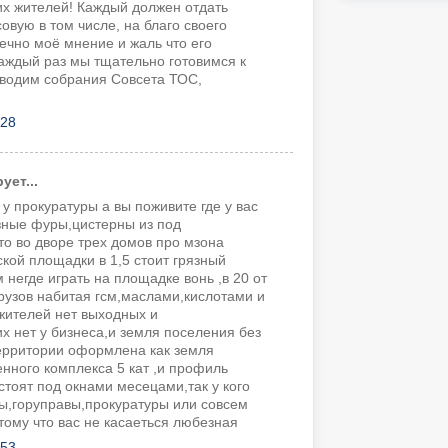
их жителей! Каждый должен отдать
овую в том числе, на благо своего
ечно моё мнение и жаль что его
Каждый раз мы тщательно готовимся к
оводим собрания Совсета ТОС,
:28
ет...
 у прокуратуры а вы поживите где у вас
зные фуры,цистерны из под
то во дворе трех домов про мзона
ской площадки в 1,5 стоит грязный
 негде играть на площадке вонь ,в 20 от
рузов набитая гсм,маслами,кислотами и
 жителей нет выходных и
их нет у бизнеса,и земля поселения без
ерритории оформлена как земля
ного комплекса 5 кат ,и профиль
стоят под окнами месецами,так у кого
лы,горуправы,прокуратуры или совсем
ому что вас не касаеться любезная
:53