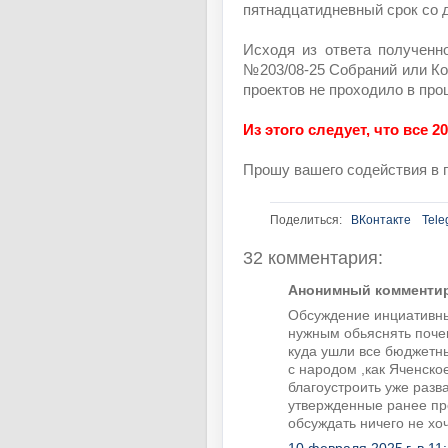
пятнадцатидневный срок со д
Исходя из ответа полученно
№203/08-25 Собраний или К
проектов не проходило в про
Из этого следует, что все 
Прошу вашего содействия в п
Поделиться:
ВКонтакте
Tele
32 комментария:
Анонимный комментиру
Обсуждение инциативны
нужным обьяснять поче
куда ушли все бюджетн
с народом ,как Яченско
благоустроить уже разва
утвержденные ранее пр
обсуждать ничего не хо