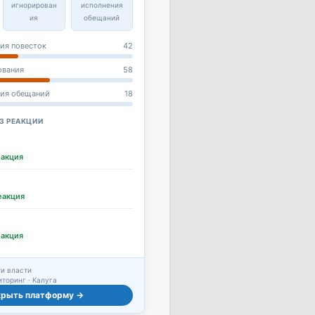
игнорирован
исполнения
ия
обещаний
ия повесток
42
ования
58
ния обещаний
18
З РЕАКЦИИ
еакция
еакция
еакция
и власти
торинг · Калуга
крыть платформу →