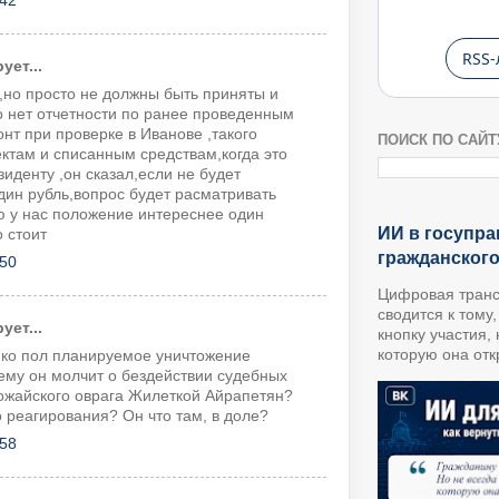
:42
RSS-
ет...
,но просто не должны быть приняты и
о нет отчетности по ранее проведенным
т при проверке в Иванове ,такого
ПОИСК ПО САЙТ
ктам и списанным средствам,когда это
иденту ,он сказал,если не будет
один рубль,вопрос будет расматривать
ю у нас положение интереснее один
ИИ в госупра
о стоит
гражданског
:50
Цифровая транс
сводится к тому
ет...
кнопку участия,
которую она откр
ко пол планируемое уничтожение
ему он молчит о бездействии судебных
Можайского оврага Жилеткой Айрапетян?
 реагирования? Он что там, в доле?
:58