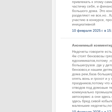
привлекать к этому сам
частичку себя, и финанс
большого дома. Это кон
разделяют не все,но...
участию в конкурсе, пр
инициативной
10 февраля 2025 г. в 15
Анонимный комментиру
Недочеты говорите есть
4м стоят бензовозы гря
ядохимикатов,потому ,ч
большегрузов ,где у дет
бензовоз,и нашим детям
дома рем,база большег
опять вонь и грохот и у
праздников,потому что 
отводов под домоаые т
коммунально промышлен
автосервис а они здесь 
здесь бред сивой кобы
маленькие недочеты,пот
10 февраля 2025 г. в 17