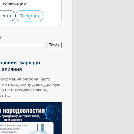
публикации.
лента
Telegram
У
влении: маршрут
о влияния
формация региона часто
, что гражданину дают удобную
 но не показывают дверь,
ыв...