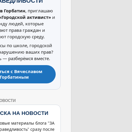
АВЕДЛИВОСТИ
в Горбатин
, приглашаю
«Городской активист»
и
нду людей, которые
ют права граждан и
ют городскую среду.
осы по школе, городской
 нарушению ваших прав?
 — разберёмся вместе.
ться с Вячеславом
Горбатиным
НОВОСТИ
СКА НА НОВОСТИ
овые материалы блога "ЗА
раведливость" сразу после