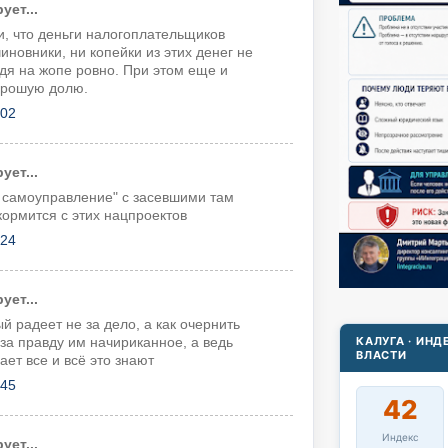
ет...
и, что деньги налогоплательщиков
иновники, ни копейки из этих денег не
дя на жопе ровно. При этом еще и
хорошую долю.
:02
ет...
е самоуправление" с засевшими там
ормится с этих нацпроектов
:24
ет...
й радеет не за дело, а как очернить
КАЛУГА · ИН
 за правду им начириканное, а ведь
ВЛАСТИ
ает все и всё это знают
:45
42
Индекс
ет...