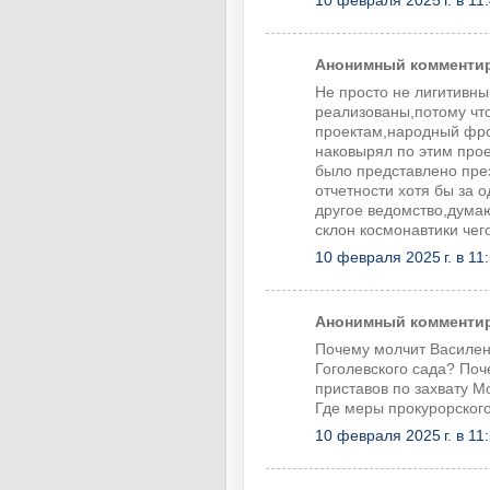
10 февраля 2025 г. в 11
Анонимный комментиру
Не просто не лигитивны
реализованы,потому чт
проектам,народный фрон
наковырял по этим прое
было представлено през
отчетности хотя бы за 
другое ведомство,дума
склон космонавтики чег
10 февраля 2025 г. в 11
Анонимный комментиру
Почему молчит Василен
Гоголевского сада? Поч
приставов по захвату 
Где меры прокурорского
10 февраля 2025 г. в 11