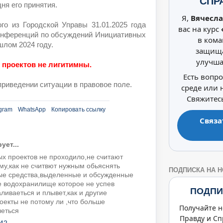
СПР
ня его принятия.
Я,
Вячесла
го из Городской Управы 31.01.2025 года
вас на курс
онференций по обсуждений Инициативных
в кома
шлом 2024 году.
защища
улучша
20 проектов не лигитимны.
Есть вопр
риведении ситуации в правовое поле.
среде или
Свяжитесь
gram
WhatsApp
Копировать ссылку
Связа
ет...
х проектов не проходило,не считают
му,как не считвют нужным обьяснять
ПОДПИСКА НА 
ые средства,выделенные и обсужденные
е водохранилище которое не успев
ПОДПИ
ливаеться и плывет,как и другие
оекты не потому ли ,что больше
Получайте н
четься
Правду и Сп