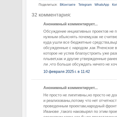
Поделиться:
ВКонтакте
Telegram
WhatsApp
Ко
32 комментария:
Анонимный комментирует...
Обсуждение инциативных проектов не п
нужным обьяснять почему,как не считв
куда ушли все бюджетные средства,вы
обсужденные с народом ,как Яченское
которое не успев благоустроить уже раз
плывет,как и другие утвержденные ране
ли ,что больше обсуждать ничего не хо
10 февраля 2025 г. в 11:42
Анонимный комментирует...
Не просто не лигитивны,но просто не д
и реализованы,потому что нет отчетност
проведенным проектам,народный фронт 
Иванове ,такого наковырял по этим про
средствам,когда это было представлено