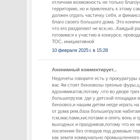
отличная возможность не только благо
территорию, но и привлекать к этому с
должен отдать частичку себя, и финансо
благо своего большого дома. Это конеч
что его разделяют не все,но...Каждый р
готовимся к участию в конкурсе, прово
ТОС, инициативной
10 февраля 2025 г. в 15:28
Анонимный комментирует...
Недочеты говорите есть у прокуратуры а
вас 4м стоят бензовозы грязные фуры,ц
ядохимикатов,потому ,что во дворе тре
большегрузов ,где у детской площадки в
бензовоз,и нашим детям негде играть на
от дома рем,база большегрузов набитая
гсм,маслами,кислотами и опять вонь и г
выходных и праздников,потому что их не
поселения без отводов под домоаые те
как земля коммунально промышленного к