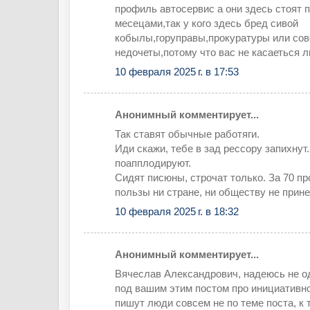
профиль автосервис а они здесь стоят 
месецами,так у кого здесь бред сивой
кобылы,горуправы,прокуратуры или со
недочеты,потому что вас не касаеться 
10 февраля 2025 г. в 17:53
Анонимный комментирует...
Так ставят обычные работяги.
Иди скажи, тебе в зад рессору запихнут
поапплодируют.
Сидят писюны, строчат только. За 70 пр
пользы ни стране, ни обществу не прине
10 февраля 2025 г. в 18:32
Анонимный комментирует...
Вячеслав Александрович, надеюсь не о
под вашим этим постом про инициативн
пишут люди совсем не по теме поста, к 