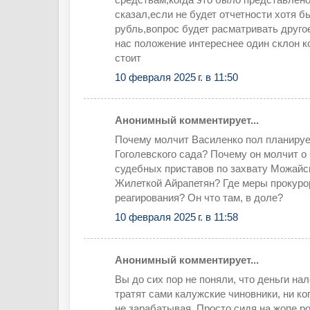
сказал,если не будет отчетности хотя б
рубль,вопрос будет расматривать друго
нас положение интереснее один склон к
стоит
10 февраля 2025 г. в 11:50
Анонимный комментирует...
Почему молчит Василенко пол планиру
Гоголевского сада? Почему он молчит о
судебных приставов по захвату Можайск
Жилеткой Айрапетян? Где меры прокуро
реагирования? Он что там, в доле?
10 февраля 2025 г. в 11:58
Анонимный комментирует...
Вы до сих пор не поняли, что деньги н
тратят сами калужские чиновники, ни ко
не зарабатывая. Просто сидя на жопе ро