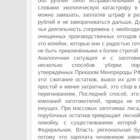
000 рублей либо исправительными 
словами экологическую катастрофу в
можно замазать, заплатив штраф в ра
рублей и не заморачиваться дальше. Д
чья деятельность сопряжена с необход
очищенных производственных отходов 
это копейки, которые они с радостью го
не быть привлечёнными к более строгой 
Аналогичная ситуация и с заготов
несколько способов уборки пору
утверждённых Приказом Минприроды РФ о
это: сжигание остатков, вывоз их для
простой и менее затратный, это сбор 
перегниванием. Последний способ, это
компаний заготовителей, правда не о
имущих. При массовых заготовках леса,
порубочных остатков превращает лесно
помойку, с существованием которой 
Федеральная. Власть региональная бу
потому что зарплата чиновников зави