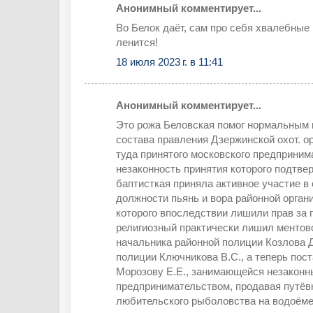
Анонимный комментирует...
Во Белок даёт, сам про себя хвалебные
ленится!
18 июля 2023 г. в 11:41
Анонимный комментирует...
Это рожа Беловская помог нормальным 
состава правления Дзержинской охот. о
туда принятого московского предприним
незаконность принятия которого подтвер
баптисткая приняла активное участие в
должности пьянь и вора районной орган
которого впоследствии лишили прав за п
религиозный практически лишил ментовс
начальника районной полиции Козлова Д
полиции Ключникова В.С., а теперь пос
Морозову Е.Е., занимающейся незакон
предпринимательством, продавая путёв
любительского рыболовства на водоём