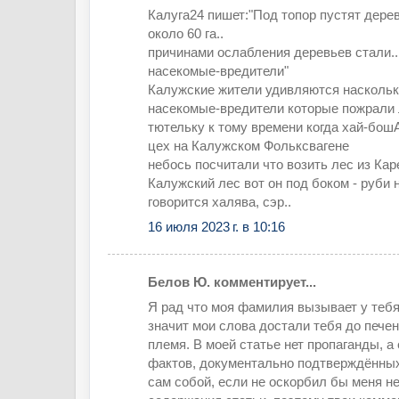
Калуга24 пишет:"Под топор пустят дере
около 60 га..
причинами ослабления деревьев стали..
насекомые-вредители"
Калужские жители удивляются насколь
насекомые-вредители которые пожрали 
тютельку к тому времени когда хай-бо
цех на Калужском Фольксвагене
небось посчитали что возить лес из Кар
Калужский лес вот он под боком - руби не
говорится халява, сэр..
16 июля 2023 г. в 10:16
Белов Ю. комментирует...
Я рад что моя фамилия вызывает у тебя
значит мои слова достали тебя до пече
племя. В моей статье нет пропаганды, а
фактов, документально подтверждённых
сам собой, если не оскорбил бы меня н