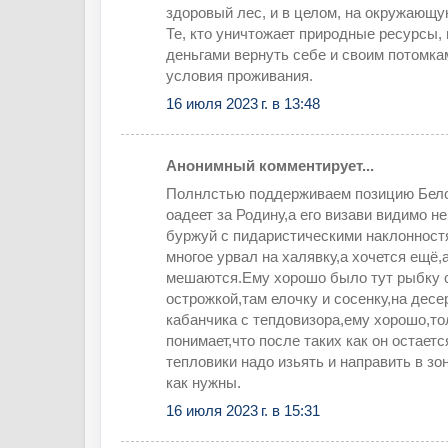
здоровый лес, и в целом, на окружающу
Те, кто уничтожает природные ресурсы, 
деньгами вернуть себе и своим потомк
условия проживания.
16 июля 2023 г. в 13:48
Анонимный комментирует...
Полнлстью поддерживаем позицию Бело
оадеет за Родину,а его визави видимо 
буржуй с пидаристическими наклонност
многое урвал на халявку,а хочется ещё,
мешаются.Ему хорошо было тут рыбку с
острожкой,там елочку и сосенку,на десе
кабанчика с тепдовизора,ему хорошо,то
понимает,что после таких как он остает
тепловики надо изьять и направить в зо
как нужны.
16 июля 2023 г. в 15:31