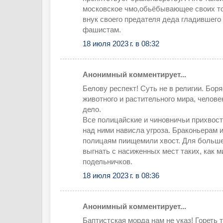
московское чмо,обьёбывающее своих т
внук своего предателя деда гладившего
фашистам.
18 июля 2023 г. в 08:32
Анонимный комментирует...
Белову респект! Суть не в религии. Бор
животного и растительного мира, челове
дело.
Все полицайские и чиновничьи прихвост
над ними нависла угроза. Браконьерам
полицаям пиищемили хвост. Для больш
выгнать с насиженных мест таких, как м
подельничков.
18 июля 2023 г. в 08:36
Анонимный комментирует...
Баптистская морда нам не указ! Гореть 