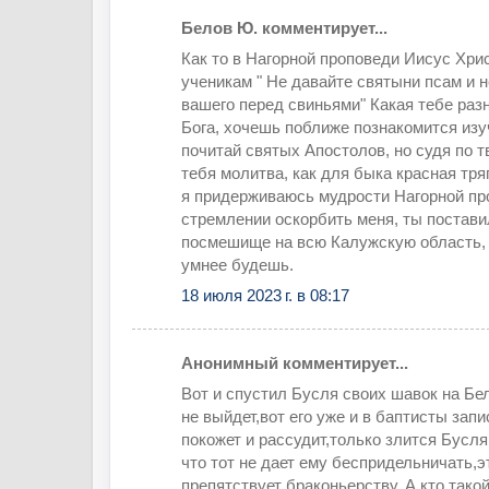
Белов Ю. комментирует...
Как то в Нагорной проповеди Иисус Хри
ученикам " Не давайте святыни псам и 
вашего перед свиньями" Какая тебе разн
Бога, хочешь поближе познакомится изу
почитай святых Апостолов, но судя по т
тебя молитва, как для быка красная тря
я придерживаюсь мудрости Нагорной пр
стремлении оскорбить меня, ты постави
посмешище на всю Калужскую область, 
умнее будешь.
18 июля 2023 г. в 08:17
Анонимный комментирует...
Вот и спустил Бусля своих шавок на Бе
не выйдет,вот его уже и в баптисты зап
покожет и рассудит,только злится Бусля
что тот не дает ему беспридельничать,э
препятствует браконьерству. А кто тако